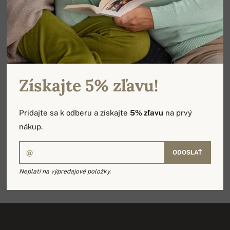
ODOSLAŤ
Ponúkame 100% kašmír
Ručná výroba v Nepále
Získajte 5% zľavu!
Pridajte sa k odberu a získajte
5% zľavu
na prvý
Veľkosť od XS po XXXXL
Rýchle doručenie
nákup.
ODOSLAŤ
Neplatí na výpredajové položky.
Rýchla výmena tovaru