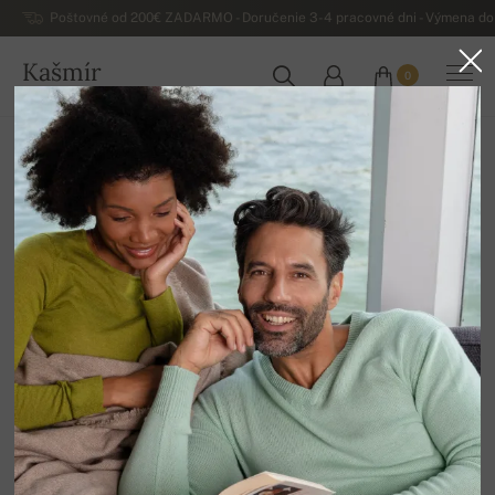
Poštovné od 200€ ZADARMO - Doručenie 3-4 pracovné dni - Výmena do 
Kašmír
0
SLOVENSKO
Zmena hesla
Zadajte prosím Vašu emailovú adresu, ktorú ste použili
pri registrácii.
Na tento email Vám bude zaslaný odkaz na stránku,
kde si budete moci svoje heslo zmeniť. Odkaz bude
platný iba nasledujúcich 24 hodín.
Registračný e-mail: