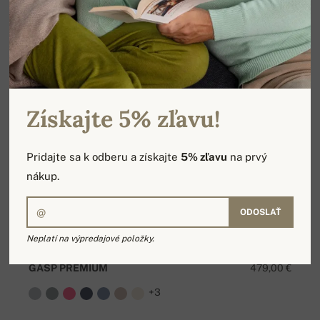
Získajte 5% zľavu!
Pridajte sa k odberu a získajte
5% zľavu
na prvý
nákup.
ODOSLAŤ
Neplatí na výpredajové položky.
GASP PREMIUM
479,00 €
+3