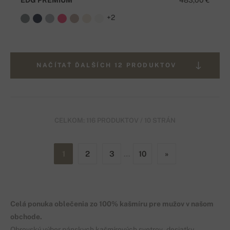
+2
NAČÍTAŤ ĎALŠÍCH 12 PRODUKTOV
CELKOM: 116 PRODUKTOV / 10 STRÁN
1
2
3
…
10
»
Celá ponuka oblečenia zo 100% kašmíru pre mužov v našom
obchode.
Obrovský výber pánskych kašmírových svetrov - desiatky