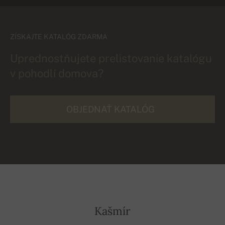
ZÍSKAJTE KATALÓG ZDARMA
Uprednostňujete prelistovanie katalógu
v pohodlí domova?
OBJEDNAŤ KATALÓG
Kašmír