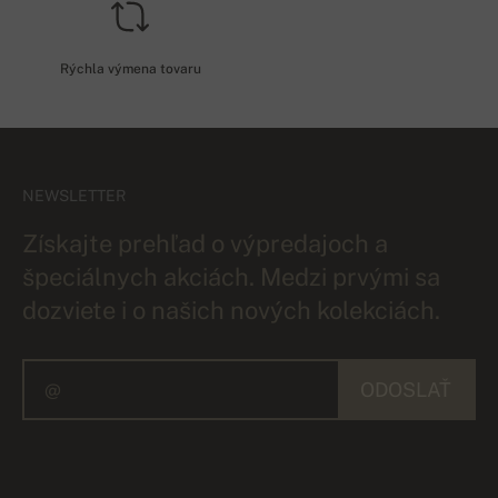
Rýchla výmena tovaru
NEWSLETTER
Získajte prehľad o výpredajoch a
špeciálnych akciách. Medzi prvými sa
dozviete i o našich nových kolekciách.
ODOSLAŤ