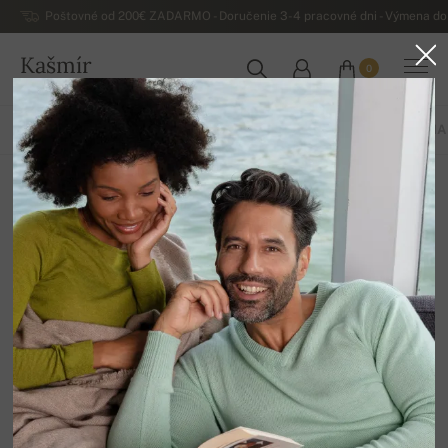
Poštovné od 200€ ZADARMO - Doručenie 3-4 pracovné dni - Výmena do 
Kašmír
0
SLOVENSKO
VŠETKO
JAR / LETO
EXKLUZÍVNA 2026
ZÁKLADNÁ KOLEKCIA
Pánske svetre
12
Zoradiť
Filter