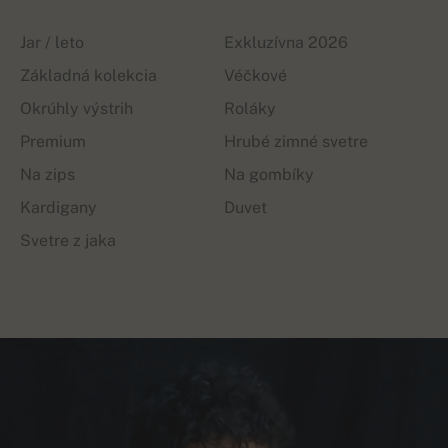
Jar / leto
Exkluzívna 2026
Základná kolekcia
Véčkové
Okrúhly výstrih
Roláky
Premium
Hrubé zimné svetre
Na zips
Na gombíky
Kardigany
Duvet
Svetre z jaka