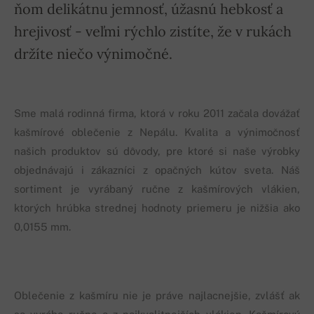
ňom delikátnu jemnosť, úžasnú hebkosť a
hrejivosť - veľmi rýchlo zistíte, že v rukách
držíte niečo výnimočné.
Sme malá rodinná firma, ktorá v roku 2011 začala dovážať
kašmírové oblečenie z Nepálu. Kvalita a výnimočnosť
našich produktov sú dôvody, pre ktoré si naše výrobky
objednávajú i zákazníci z opačných kútov sveta. Náš
sortiment je vyrábaný ručne z kašmírových vlákien,
ktorých hrúbka strednej hodnoty priemeru je nižšia ako
0,0155 mm.
Oblečenie z kašmíru nie je práve najlacnejšie, zvlášť ak