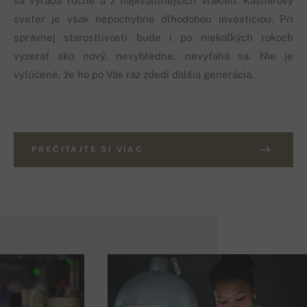
sa vyrába ručne a z najkvalitnejších vlákien. Kašmírový
sveter je však nepochybne dlhodobou investíciou. Pri
správnej starostlivosti bude i po niekoľkých rokoch
vyzerať ako nový, nevybledne, nevyťahá sa. Nie je
vylúčené, že ho po Vás raz zdedí ďalšia generácia.
PREČITAJTE SI VIAC