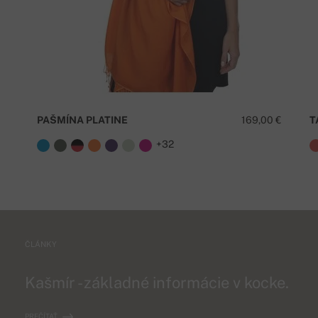
PAŠMÍNA PLATINE
169,00 €
T
+32
ČLÁNKY
Kašmír - základné informácie v kocke.
PREČÍTAŤ