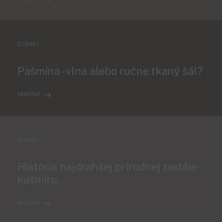
ČLÁNKY
Pašmína - vlna alebo ručne tkaný šál?
PREČÍTAŤ
ČLÁNKY
História najdrahšej prírodnej textílie -
kašmíru.
PREČÍTAŤ