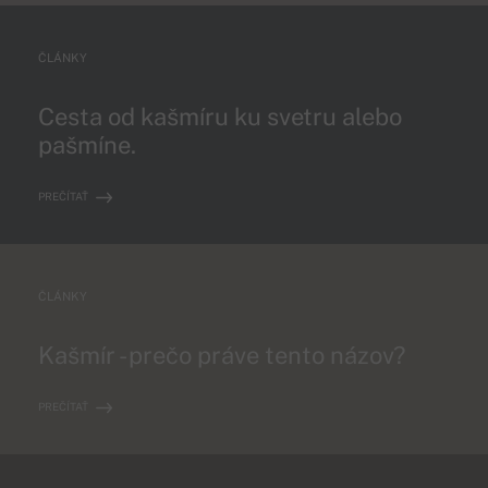
ČLÁNKY
Cesta od kašmíru ku svetru alebo
pašmíne.
PREČÍTAŤ
ČLÁNKY
Kašmír - prečo práve tento názov?
PREČÍTAŤ