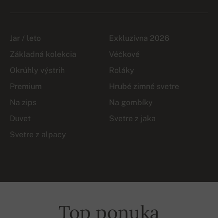
Jar / leto
Exkluzívna 2026
Základná kolekcia
Véčkové
Okrúhly výstrih
Roláky
Premium
Hrubé zimné svetre
Na zips
Na gombíky
Duvet
Svetre z jaka
Svetre z alpacy
Top ponuka