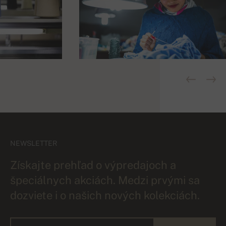
NEWSLETTER
Získajte prehľad o výpredajoch a
špeciálnych akciách. Medzi prvými sa
dozviete i o našich nových kolekciách.