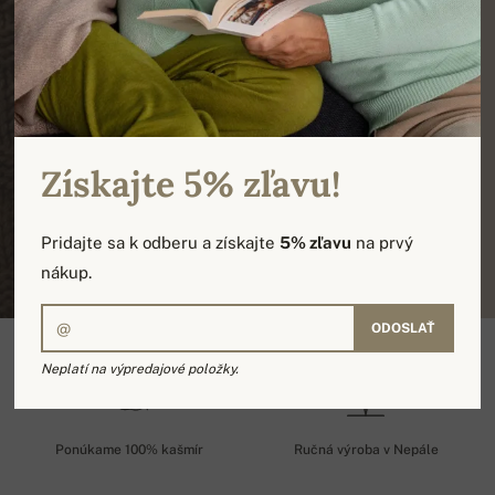
100% KAŠMÍR
100% KAŠMÍR
NOVÉ MODELY
NOVÉ MODELY
UNIKÁTNOSŤ
UNIKÁTNOSŤ
Získajte 5% zľavu!
Pridajte sa k odberu a získajte
5% zľavu
na prvý
nákup.
ODOSLAŤ
Neplatí na výpredajové položky.
Ponúkame 100% kašmír
Ručná výroba v Nepále