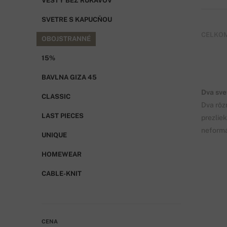
VESTY BEZ RUKÁVOV
SVETRE S KAPUCŇOU
CELKOM
OBOJSTRANNÉ
15%
BAVLNA GIZA 45
Dva sve
CLASSIC
Dva rôzn
LAST PIECES
prezlie
neformá
UNIQUE
HOMEWEAR
CABLE-KNIT
CENA