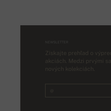
NEWSLETTER
Získajte prehľad o výpre
akciách. Medzi prvými sa
nových kolekciách.