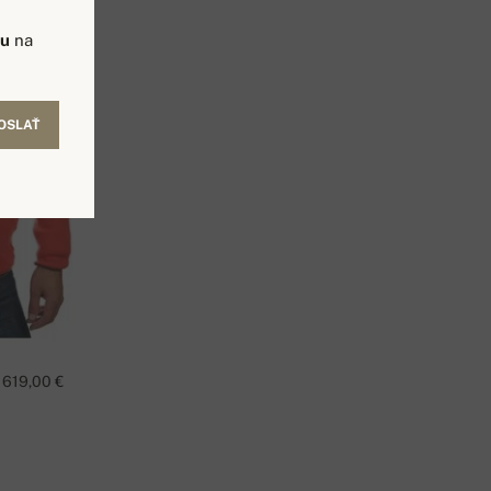
vu
na
OSLAŤ
619,00 €