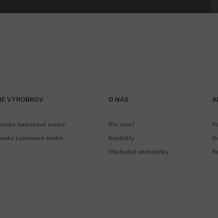
IE VÝROBKOV
O NÁS
A
ámske kašmírové svetre
Kto sme?
P
nske kašmírové svetre
Kontakty
D
Obchodné podmienky
Re