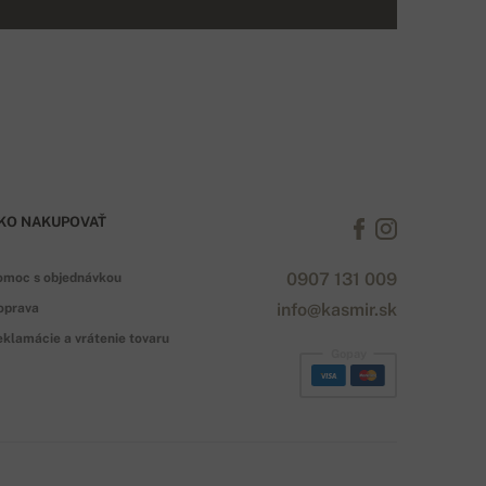
KO NAKUPOVAŤ
0907 131 009
omoc s objednávkou
info@kasmir.sk
oprava
klamácie a vrátenie tovaru
Gopay