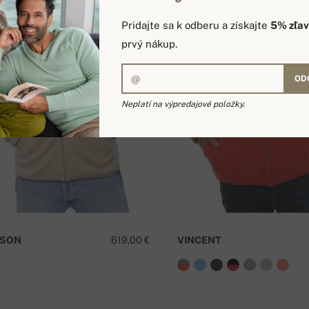
Pridajte sa k odberu a získajte
5% zľa
prvý nákup.
OD
Neplatí na výpredajové položky.
SON
619,00 €
VINCENT