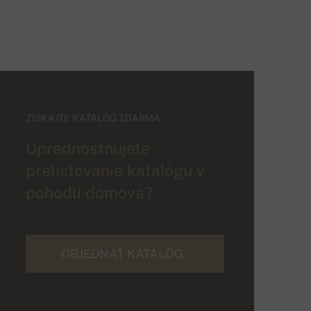
ZÍSKAJTE KATALÓG ZDARMA
Uprednostňujete
prelistovanie katalógu v
pohodlí domova?
OBJEDNAŤ KATALÓG