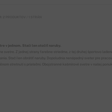
: 2 PRODUKTOV / 1 STRÁN
tre v jednom. Stačí len otočiť naruby.
e svetre. Z jednej strany farebne striedme, z tej druhej športovo ladené
kania. Stačí len obrátiť naruby. Dopoludnia nenápadný sveter pre prac
lnom stretnutí s priateľmi. Obojstranné kašmírové svetre v našej ponuke