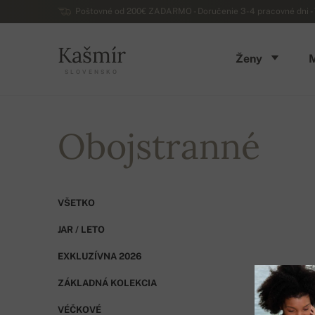
Poštovné od 200€ ZADARMO - Doručenie 3-4 pracovné dni - 
Kašmír
Ženy
SLOVENSKO
Obojstranné
VŠETKO
JAR / LETO
EXKLUZÍVNA 2026
ZÁKLADNÁ KOLEKCIA
VÉČKOVÉ