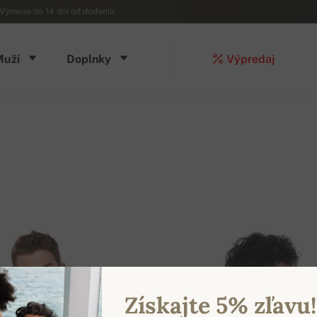
Výmena do 14 dní od dodania
Muži
Doplnky
Výpredaj
Získajte 5% zľavu!