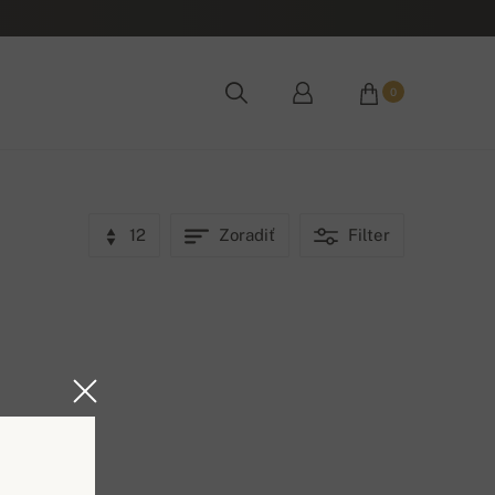
0
12
Zoradiť
Filter