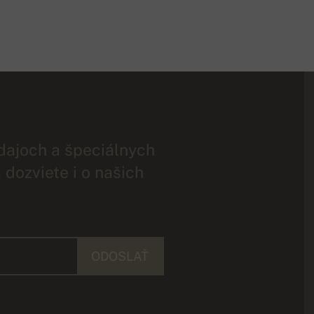
dajoch a špeciálnych
 dozviete i o našich
ODOSLAŤ