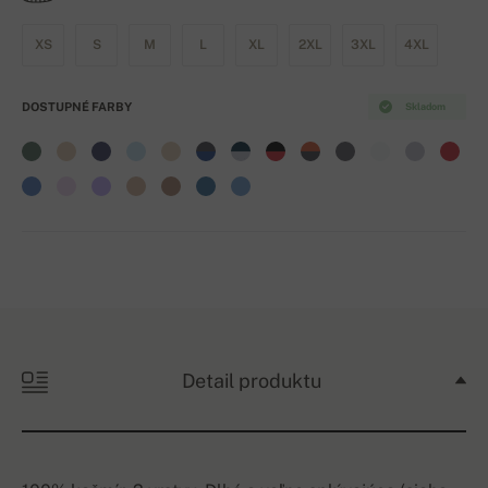
XS
S
M
L
XL
2XL
3XL
4XL
DOSTUPNÉ FARBY
Skladom
Detail produktu