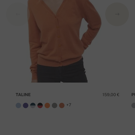
TALINE
159,00 €
P
+7