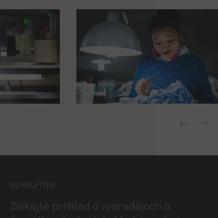
NEWSLETTER
Získajte prehľad o výpredajoch a