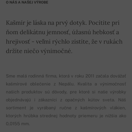
O NÁS A NAŠEJ VÝROBE
Kašmír je láska na prvý dotyk. Pocítite pri
ňom delikátnu jemnosť, úžasnú hebkosť a
hrejivosť - veľmi rýchlo zistíte, že v rukách
držíte niečo výnimočné.
Sme malá rodinná firma, ktorá v roku 2011 začala dovážať
kašmírové oblečenie z Nepálu. Kvalita a výnimočnosť
našich produktov sú dôvody, pre ktoré si naše výrobky
objednávajú i zákazníci z opačných kútov sveta. Náš
sortiment je vyrábaný ručne z kašmírových vlákien,
ktorých hrúbka strednej hodnoty priemeru je nižšia ako
0,0155 mm.