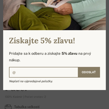
Získajte 5% zľavu!
Pridajte sa k odberu a získajte
5% zľavu
na prvý
nákup.
ODOSLAŤ
Neplatí na výpredajové položky.
Pucci
100% Kašmír | Počet vrstiev: 2
Tabuľka veľkostí