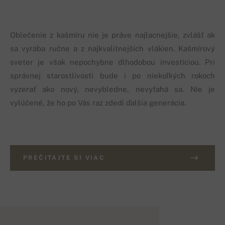
Oblečenie z kašmíru nie je práve najlacnejšie, zvlášť ak
sa vyrába ručne a z najkvalitnejších vlákien. Kašmírový
sveter je však nepochybne dlhodobou investíciou. Pri
správnej starostlivosti bude i po niekoľkých rokoch
vyzerať ako nový, nevybledne, nevyťahá sa. Nie je
vylúčené, že ho po Vás raz zdedí ďalšia generácia.
PREČITAJTE SI VIAC