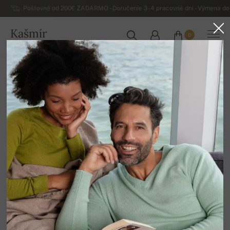
Poštovné od 200€ ZADARMO - Doručenie 3-4 pracovné dni - Výmena do 
Kašmír
0
SLOVENSKO
Domov
Luxusné dámske kašmírové svetre
Dámske kašmírové kardigany