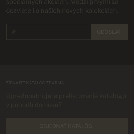
špeciálnych akciách. Medzi prvými sa
dozviete i o našich nových kolekciách.
ODOSLAŤ
ZÍSKAJTE KATALÓG ZDARMA
Uprednostňujete prelistovanie katalógu
v pohodlí domova?
OBJEDNAŤ KATALÓG