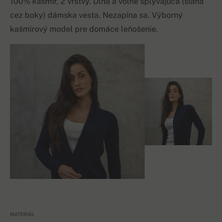
100% kašmír, 2 vrstvy. Dlhá a voľne splývajúca (siaha
cez boky) dámska vesta. Nezapína sa. Výborný
kašmírový model pre domáce leňošenie.
MATERIÁL