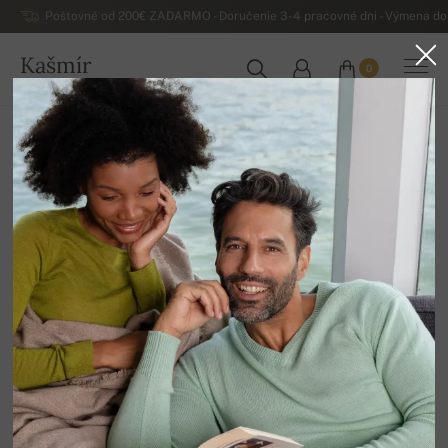
Poštovné od 200€ ZADARMO - Doručenie 3-4 pracovné dni - Výmena do 
Kašmír
0
SLOVENSKO
Domov
Výpredaj
Dámske svetre