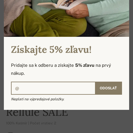
Získajte 5% zľavu!
Pridajte sa k odberu a získajte
5% zľavu
na prvý
nákup.
ODOSLAŤ
Neplatí na výpredajové položky.
-14%
Rellule SALE
100% Kašmír | Počet vrstiev: 2