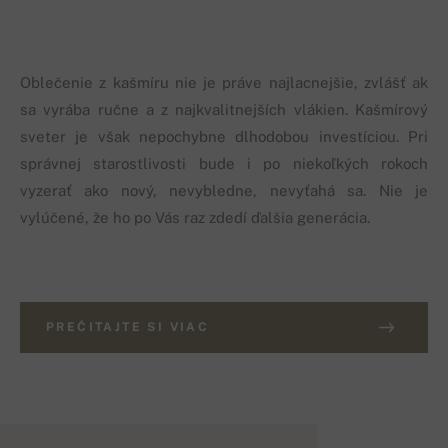
Oblečenie z kašmíru nie je práve najlacnejšie, zvlášť ak
sa vyrába ručne a z najkvalitnejších vlákien. Kašmírový
sveter je však nepochybne dlhodobou investíciou. Pri
správnej starostlivosti bude i po niekoľkých rokoch
vyzerať ako nový, nevybledne, nevyťahá sa. Nie je
vylúčené, že ho po Vás raz zdedí ďalšia generácia.
PREČITAJTE SI VIAC