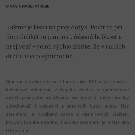
O NÁS A NAŠEJ VÝROBE
Kašmír je láska na prvý dotyk. Pocítite pri
ňom delikátnu jemnosť, úžasnú hebkosť a
hrejivosť - veľmi rýchlo zistíte, že v rukách
držíte niečo výnimočné.
Sme malá rodinná firma, ktorá v roku 2011 začala dovážať
kašmírové oblečenie z Nepálu. Kvalita a výnimočnosť
našich produktov sú dôvody, pre ktoré si naše výrobky
objednávajú i zákazníci z opačných kútov sveta. Náš
sortiment je vyrábaný ručne z kašmírových vlákien,
ktorých hrúbka strednej hodnoty priemeru je nižšia ako
0,0155 mm.