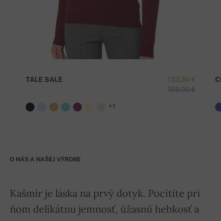
TALE SALE
133,30 €
C
155,00 €
+1
O NÁS A NAŠEJ VÝROBE
Kašmír je láska na prvý dotyk. Pocítite pri
ňom delikátnu jemnosť, úžasnú hebkosť a