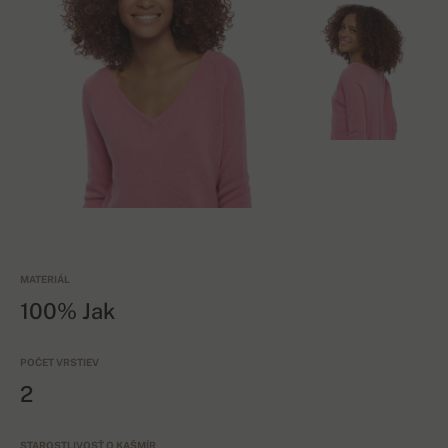
MATERIÁL
100% Jak
POČET VRSTIEV
2
STAROSTLIVOSŤ O KAŠMÍR