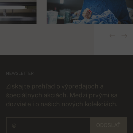
NEWSLETTER
Získajte prehľad o výpredajoch a
špeciálnych akciách. Medzi prvými sa
dozviete i o našich nových kolekciách.
ODOSLAŤ