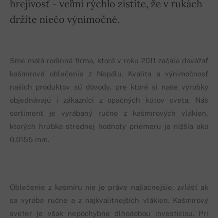
hrejivosť - veľmi rýchlo zistíte, že v rukách
držíte niečo výnimočné.
Sme malá rodinná firma, ktorá v roku 2011 začala dovážať
kašmírové oblečenie z Nepálu. Kvalita a výnimočnosť
našich produktov sú dôvody, pre ktoré si naše výrobky
objednávajú i zákazníci z opačných kútov sveta. Náš
sortiment je vyrábaný ručne z kašmírových vlákien,
ktorých hrúbka strednej hodnoty priemeru je nižšia ako
0,0155 mm.
Oblečenie z kašmíru nie je práve najlacnejšie, zvlášť ak
sa vyrába ručne a z najkvalitnejších vlákien. Kašmírový
sveter je však nepochybne dlhodobou investíciou. Pri