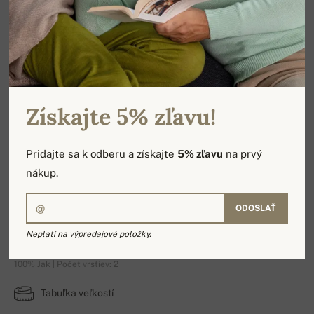
Získajte 5% zľavu!
Pridajte sa k odberu a získajte
5% zľavu
na prvý
nákup.
ODOSLAŤ
Weywey SALE
Neplatí na výpredajové položky.
100% Jak | Počet vrstiev: 2
Tabuľka veľkostí