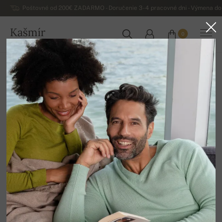
Poštovné od 200€ ZADARMO - Doručenie 3-4 pracovné dni - Výmena do 
Kašmír
0
SLOVENSKO
Domov
Výpredaj
Dámske svetre