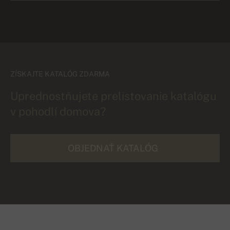
ZÍSKAJTE KATALÓG ZDARMA
Uprednostňujete prelistovanie katalógu
v pohodlí domova?
OBJEDNAŤ KATALÓG