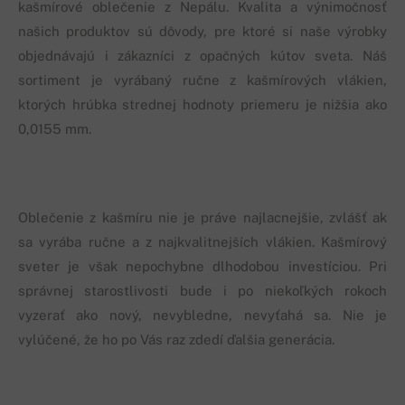
kašmírové oblečenie z Nepálu. Kvalita a výnimočnosť
našich produktov sú dôvody, pre ktoré si naše výrobky
objednávajú i zákazníci z opačných kútov sveta. Náš
sortiment je vyrábaný ručne z kašmírových vlákien,
ktorých hrúbka strednej hodnoty priemeru je nižšia ako
0,0155 mm.
Oblečenie z kašmíru nie je práve najlacnejšie, zvlášť ak
sa vyrába ručne a z najkvalitnejších vlákien. Kašmírový
sveter je však nepochybne dlhodobou investíciou. Pri
správnej starostlivosti bude i po niekoľkých rokoch
vyzerať ako nový, nevybledne, nevyťahá sa. Nie je
vylúčené, že ho po Vás raz zdedí ďalšia generácia.