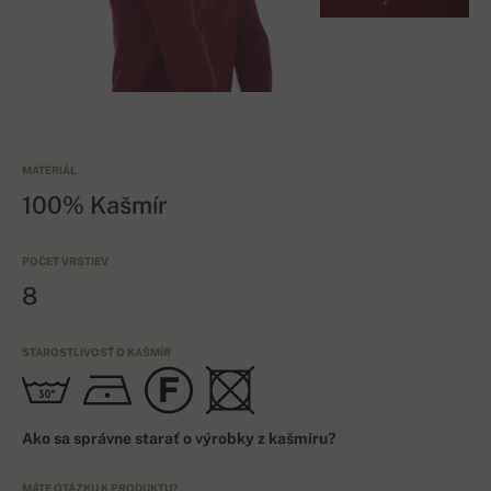
MATERIÁL
100% Kašmír
POČET VRSTIEV
8
STAROSTLIVOSŤ O KAŠMÍR
Ako sa správne starať o výrobky z kašmíru?
MÁTE OTÁZKU K PRODUKTU?