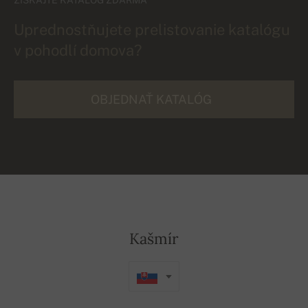
Uprednostňujete prelistovanie katalógu
v pohodlí domova?
OBJEDNAŤ KATALÓG
Kašmír