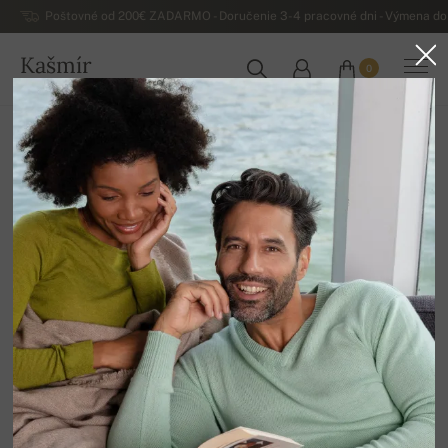
Poštovné od 200€ ZADARMO - Doručenie 3-4 pracovné dni - Výmena do 
Kašmír
0
SLOVENSKO
Domov
Luxusné pánske kašmírové svetre