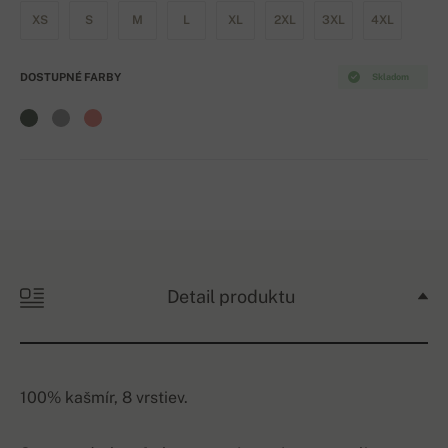
XS
S
M
L
XL
2XL
3XL
4XL
DOSTUPNÉ FARBY
Skladom
Detail produktu
100% kašmír, 8 vrstiev.