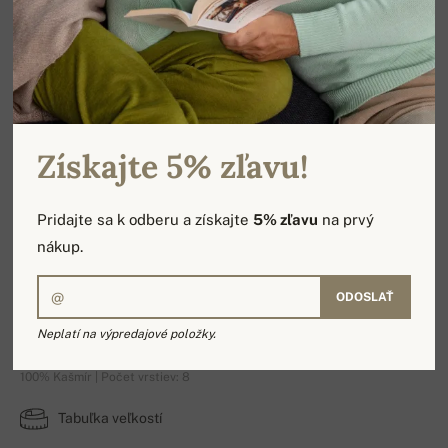
Získajte 5% zľavu!
Pridajte sa k odberu a získajte
5% zľavu
na prvý
nákup.
ODOSLAŤ
Angers
Neplatí na výpredajové položky.
100% Kašmír | Počet vrstiev: 8
Tabuľka veľkostí