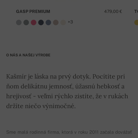
GASP PREMIUM
479,00 €
T
+3
O NÁS A NAŠEJ VÝROBE
Kašmír je láska na prvý dotyk. Pocítite pri
ňom delikátnu jemnosť, úžasnú hebkosť a
hrejivosť - veľmi rýchlo zistíte, že v rukách
držíte niečo výnimočné.
Sme malá rodinná firma, ktorá v roku 2011 začala dovážať