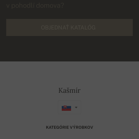
v pohodlí domova?
OBJEDNAŤ KATALÓG
Kašmír
KATEGÓRIE VÝROBKOV