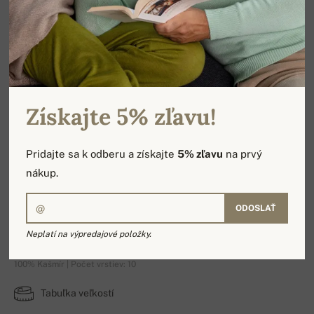
Získajte 5% zľavu!
Pridajte sa k odberu a získajte
5% zľavu
na prvý
nákup.
ODOSLAŤ
Artemi
Neplatí na výpredajové položky.
100% Kašmír | Počet vrstiev: 10
Tabuľka veľkostí