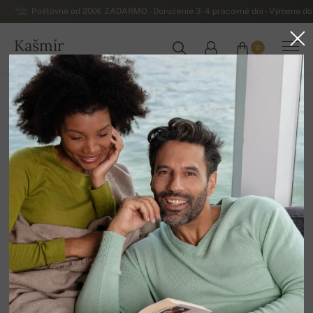
Poštovné od 200€ ZADARMO - Doručenie 3-4 pracovné dni - Výmena do 
Kašmír
0
SLOVENSKO
Domov
Luxusné pánske kašmírové svetre