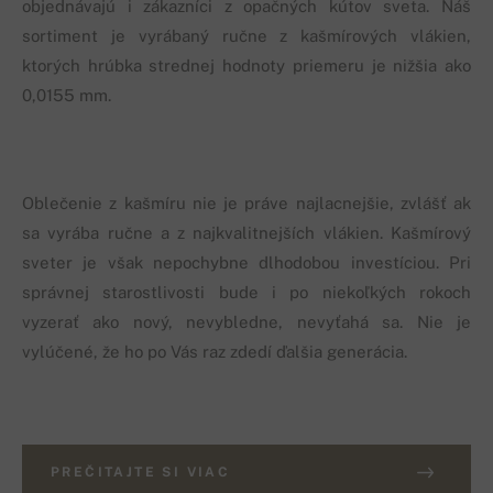
objednávajú i zákazníci z opačných kútov sveta. Náš
sortiment je vyrábaný ručne z kašmírových vlákien,
ktorých hrúbka strednej hodnoty priemeru je nižšia ako
0,0155 mm.
Oblečenie z kašmíru nie je práve najlacnejšie, zvlášť ak
sa vyrába ručne a z najkvalitnejších vlákien. Kašmírový
sveter je však nepochybne dlhodobou investíciou. Pri
správnej starostlivosti bude i po niekoľkých rokoch
vyzerať ako nový, nevybledne, nevyťahá sa. Nie je
vylúčené, že ho po Vás raz zdedí ďalšia generácia.
PREČITAJTE SI VIAC