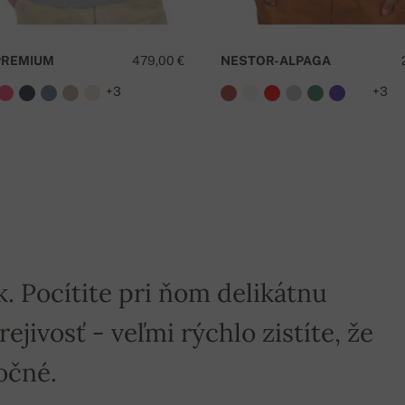
PREMIUM
479,00 €
NESTOR-ALPAGA
+3
+3
k. Pocítite pri ňom delikátnu
jivosť - veľmi rýchlo zistíte, že
očné.