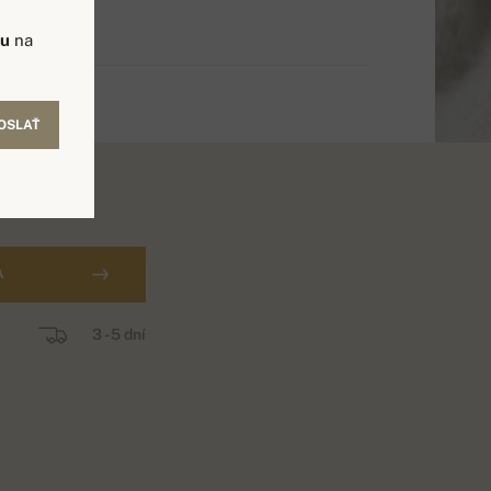
vu
na
OSLAŤ
A
3 - 5 dní