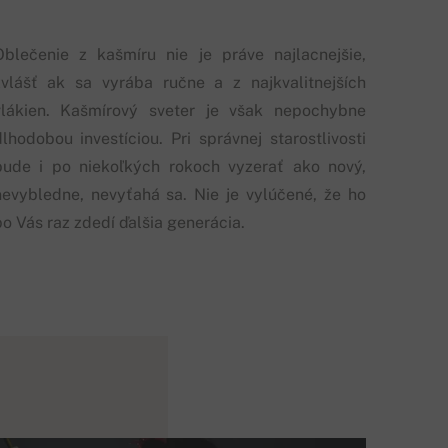
Oblečenie z kašmíru nie je práve najlacnejšie,
zvlášť ak sa vyrába ručne a z najkvalitnejších
vlákien. Kašmírový sveter je však nepochybne
dlhodobou investíciou. Pri správnej starostlivosti
bude i po niekoľkých rokoch vyzerať ako nový,
nevybledne, nevyťahá sa. Nie je vylúčené, že ho
po Vás raz zdedí ďalšia generácia.