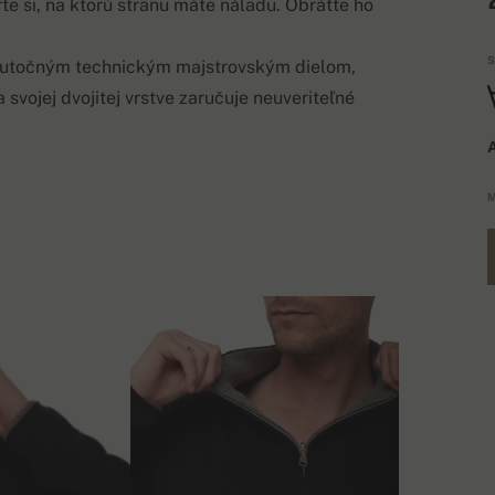
te si, na ktorú stranu máte náladu. Obráťte ho
S
skutočným technickým majstrovským dielom,
svojej dvojitej vrstve zaručuje neuveriteľné
A
M