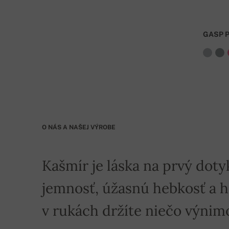
GASP 
O NÁS A NAŠEJ VÝROBE
Kašmír je láska na prvý doty
jemnosť, úžasnú hebkosť a hre
v rukách držíte niečo výnim