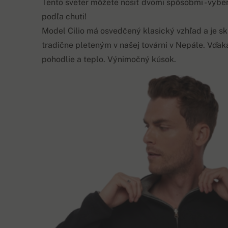
Tento sveter môžete nosiť dvomi spôsobmi - vyber
podľa chuti!
Model Cilio má osvedčený klasický vzhľad a je 
tradične pleteným v našej továrni v Nepále. Vďaka 
pohodlie a teplo. Výnimočný kúsok.