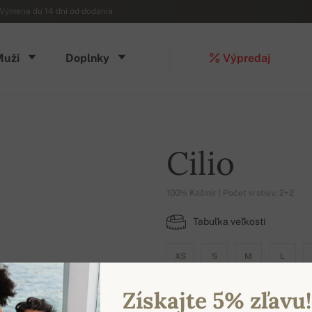
Výmena do 14 dní od dodania
Muži
Doplnky
Výpredaj
Cilio
100% Kašmír | Počet vrstiev: 2+2
Tabuľka veľkostí
XS
S
M
L
Získajte 5% zľavu!
DOSTUPNÉ FARBY