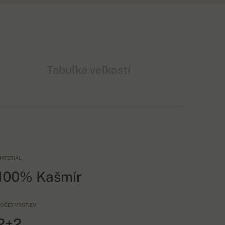
Tabuľka veľkostí
ATERIÁL
100% Kašmír
OČET VRSTIEV
2+2