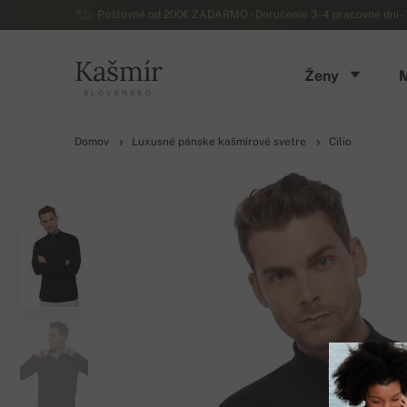
Poštovné od 200€ ZADARMO - Doručenie 3-4 pracovné dni - 
Kašmír
Ženy
SLOVENSKO
Domov
Luxusné pánske kašmírové svetre
Cilio