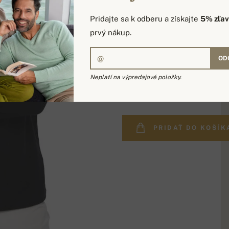
Pridajte sa k odberu a získajte
5% zľa
prvý nákup.
OD
Neplatí na výpredajové položky.
560,00 €
PRIDAŤ DO KOŠÍK