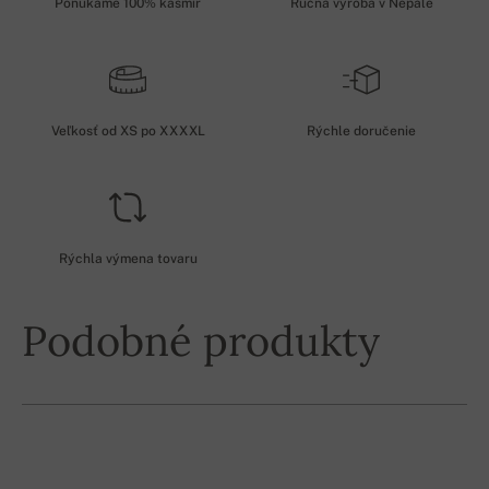
Ponúkame 100% kašmír
Ručná výroba v Nepále
Veľkosť od XS po XXXXL
Rýchle doručenie
Rýchla výmena tovaru
Podobné produkty