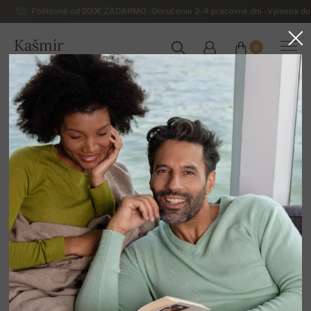
Poštovné od 200€ ZADARMO - Doručenie 3-4 pracovné dni - Výmena do 
Kašmír
0
SLOVENSKO
Domov
Luxusné pánske kašmírové svetre