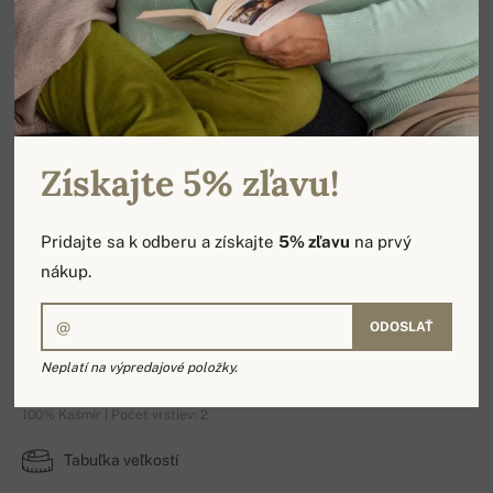
Získajte 5% zľavu!
Pridajte sa k odberu a získajte
5% zľavu
na prvý
nákup.
ODOSLAŤ
Keaton
Neplatí na výpredajové položky.
100% Kašmír | Počet vrstiev: 2
Tabuľka veľkostí