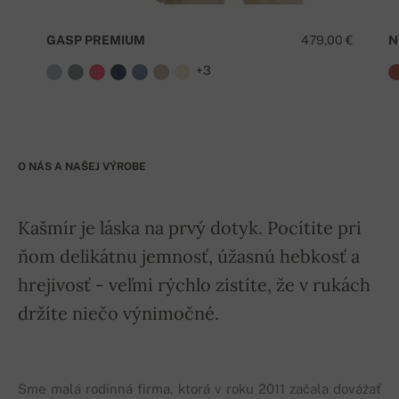
GASP PREMIUM
479,00 €
N
+3
O NÁS A NAŠEJ VÝROBE
Kašmír je láska na prvý dotyk. Pocítite pri
ňom delikátnu jemnosť, úžasnú hebkosť a
hrejivosť - veľmi rýchlo zistíte, že v rukách
držíte niečo výnimočné.
Sme malá rodinná firma, ktorá v roku 2011 začala dovážať