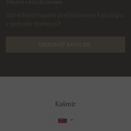
ZÍSKAJTE KATALÓG ZDARMA
Uprednostňujete prelistovanie katalógu
v pohodlí domova?
OBJEDNAŤ KATALÓG
Kašmír