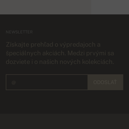
NEWSLETTER
Získajte prehľad o výpredajoch a
špeciálnych akciách. Medzi prvými sa
dozviete i o našich nových kolekciách.
ODOSLAŤ