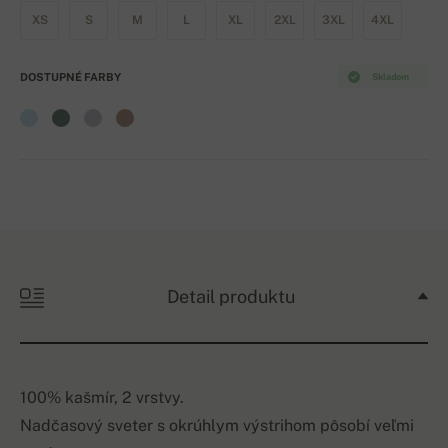
XS
S
M
L
XL
2XL
3XL
4XL
DOSTUPNÉ FARBY
Skladom
Detail produktu
100% kašmír, 2 vrstvy.
Nadčasový sveter s okrúhlym výstrihom pôsobí veľmi