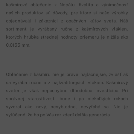
kašmírové oblečenie z Nepálu. Kvalita a výnimočnosť
našich produktov sú dôvody, pre ktoré si naše výrobky
objednávajú i zákazníci z opačných kútov sveta. Náš
sortiment je vyrábaný ručne z kašmírových vlákien,
ktorých hrúbka strednej hodnoty priemeru je nižšia ako
0,0155 mm.
Oblečenie z kašmíru nie je práve najlacnejšie, zvlášť ak
sa vyrába ručne a z najkvalitnejších vlákien. Kašmírový
sveter je však nepochybne dlhodobou investíciou. Pri
správnej starostlivosti bude i po niekoľkých rokoch
vyzerať ako nový, nevybledne, nevyťahá sa. Nie je
vylúčené, že ho po Vás raz zdedí ďalšia generácia.