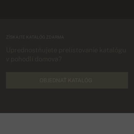
ZÍSKAJTE KATALÓG ZDARMA
Uprednostňujete prelistovanie katalógu
v pohodlí domova?
OBJEDNAŤ KATALÓG