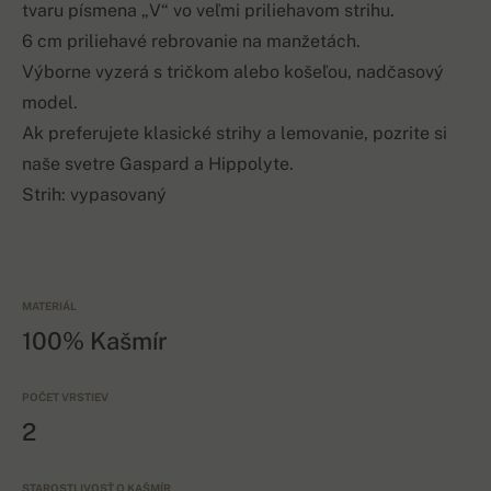
tvaru písmena „V“ vo veľmi priliehavom strihu.
6 cm priliehavé rebrovanie na manžetách.
Výborne vyzerá s tričkom alebo košeľou, nadčasový
model.
Ak preferujete klasické strihy a lemovanie, pozrite si
naše svetre Gaspard a Hippolyte.
Strih: vypasovaný
MATERIÁL
100% Kašmír
POČET VRSTIEV
2
STAROSTLIVOSŤ O KAŠMÍR