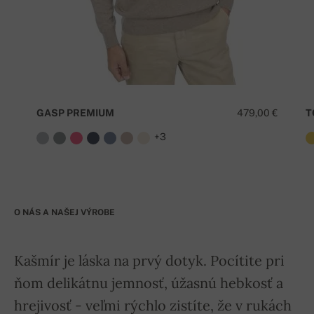
GASP PREMIUM
479,00 €
T
+3
O NÁS A NAŠEJ VÝROBE
Kašmír je láska na prvý dotyk. Pocítite pri
ňom delikátnu jemnosť, úžasnú hebkosť a
hrejivosť - veľmi rýchlo zistíte, že v rukách