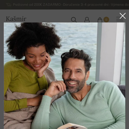
Poštovné od 200€ ZADARMO - Doručenie 3-4 pracovné dni - Výmena do 
Kašmír
0
SLOVENSKO
Domov
Luxusné pánske kašmírové svetre