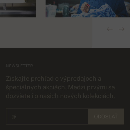
NEWSLETTER
Získajte prehľad o výpredajoch a
špeciálnych akciách. Medzi prvými sa
dozviete i o našich nových kolekciách.
ODOSLAŤ