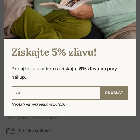
Získajte 5% zľavu!
Pridajte sa k odberu a získajte
5% zľavu
na prvý
nákup.
ODOSLAŤ
Maddox
Neplatí na výpredajové položky.
100% Kašmír | Počet vrstiev: 2
Tabuľka veľkostí