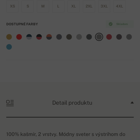
XS
S
M
L
XL
2XL
3XL
4XL
DOSTUPNÉ FARBY
Skladom
Detail produktu
100% kašmír, 2 vrstvy. Módny sveter s výstrihom do