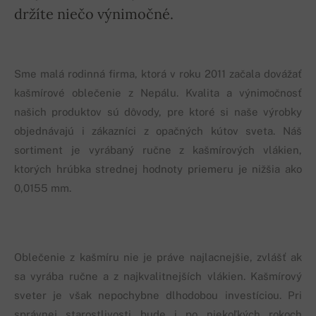
držíte niečo výnimočné.
Sme malá rodinná firma, ktorá v roku 2011 začala dovážať
kašmírové oblečenie z Nepálu. Kvalita a výnimočnosť
našich produktov sú dôvody, pre ktoré si naše výrobky
objednávajú i zákazníci z opačných kútov sveta. Náš
sortiment je vyrábaný ručne z kašmírových vlákien,
ktorých hrúbka strednej hodnoty priemeru je nižšia ako
0,0155 mm.
Oblečenie z kašmíru nie je práve najlacnejšie, zvlášť ak
sa vyrába ručne a z najkvalitnejších vlákien. Kašmírový
sveter je však nepochybne dlhodobou investíciou. Pri
správnej starostlivosti bude i po niekoľkých rokoch