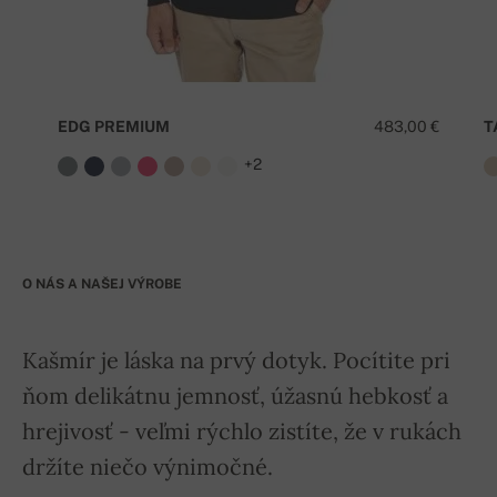
EDG PREMIUM
483,00 €
T
+2
O NÁS A NAŠEJ VÝROBE
Kašmír je láska na prvý dotyk. Pocítite pri
ňom delikátnu jemnosť, úžasnú hebkosť a
hrejivosť - veľmi rýchlo zistíte, že v rukách
držíte niečo výnimočné.