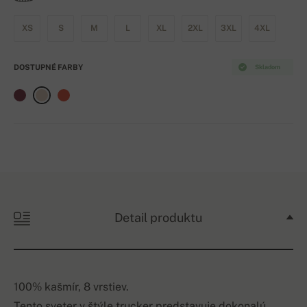
XS
S
M
L
XL
2XL
3XL
4XL
DOSTUPNÉ FARBY
Skladom
Detail produktu
100% kašmír, 8 vrstiev.
Tento sveter v štýle trucker predstavuje dokonalú