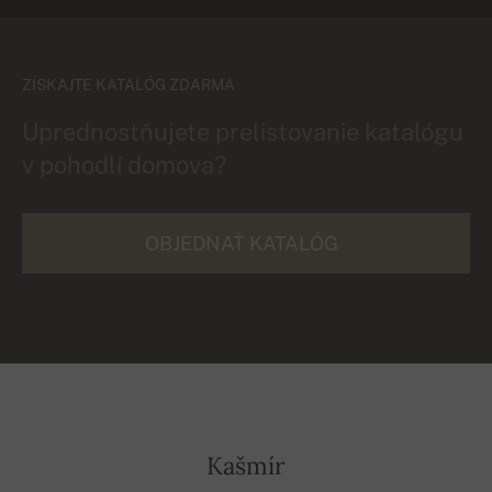
ZÍSKAJTE KATALÓG ZDARMA
Uprednostňujete prelistovanie katalógu
v pohodlí domova?
OBJEDNAŤ KATALÓG
Kašmír