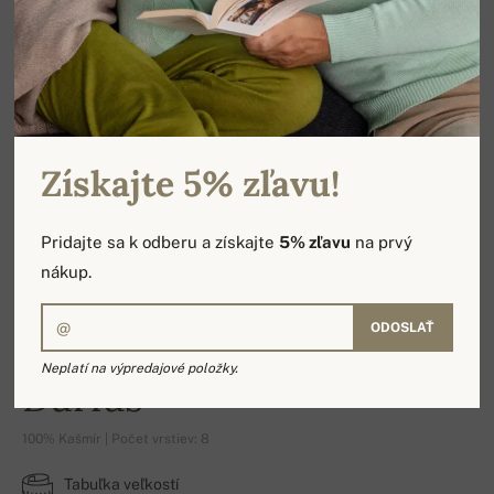
Získajte 5% zľavu!
Pridajte sa k odberu a získajte
5% zľavu
na prvý
nákup.
ODOSLAŤ
Neplatí na výpredajové položky.
Darius
100% Kašmír | Počet vrstiev: 8
Tabuľka veľkostí