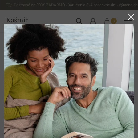
Poštovné od 200€ ZADARMO - Doručenie 3-4 pracovné dni - Výmena do 
Kašmír
0
SLOVENSKO
Domov
Luxusné pánske kašmírové svetre
Pánske kašmírové roláky