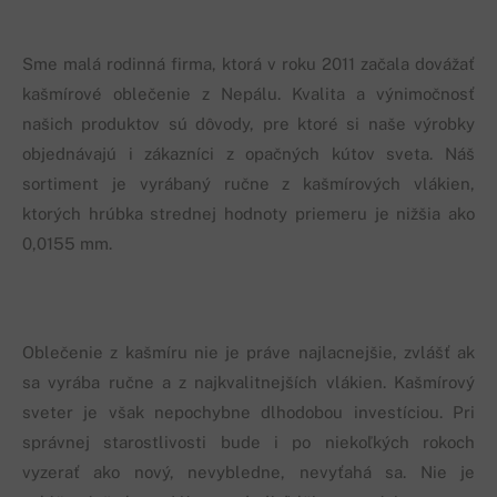
Sme malá rodinná firma, ktorá v roku 2011 začala dovážať
kašmírové oblečenie z Nepálu. Kvalita a výnimočnosť
našich produktov sú dôvody, pre ktoré si naše výrobky
objednávajú i zákazníci z opačných kútov sveta. Náš
sortiment je vyrábaný ručne z kašmírových vlákien,
ktorých hrúbka strednej hodnoty priemeru je nižšia ako
0,0155 mm.
Oblečenie z kašmíru nie je práve najlacnejšie, zvlášť ak
sa vyrába ručne a z najkvalitnejších vlákien. Kašmírový
sveter je však nepochybne dlhodobou investíciou. Pri
správnej starostlivosti bude i po niekoľkých rokoch
vyzerať ako nový, nevybledne, nevyťahá sa. Nie je