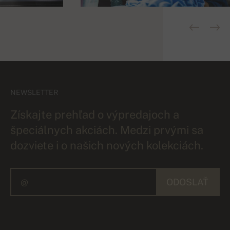
NEWSLETTER
Získajte prehľad o výpredajoch a
špeciálnych akciách. Medzi prvými sa
dozviete i o našich nových kolekciách.
ODOSLAŤ