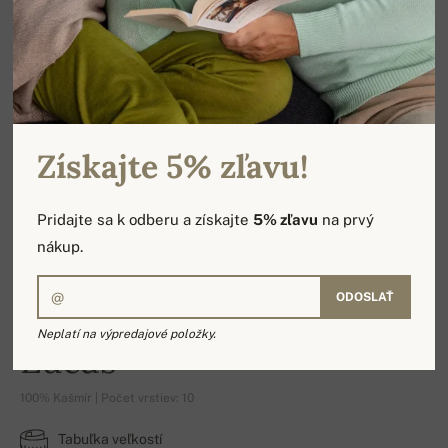
Získajte 5% zľavu!
Pridajte sa k odberu a získajte
5% zľavu
na prvý
nákup.
ODOSLAŤ
Neplatí na výpredajové položky.
Lucas
100% Kašmír | Počet vrstiev: 10
Tabuľka veľkostí