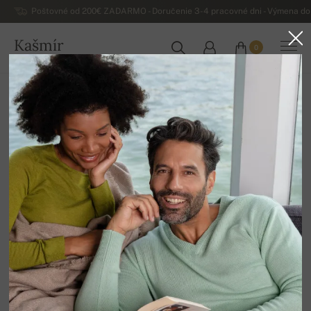
Poštovné od 200€ ZADARMO - Doručenie 3-4 pracovné dni - Výmena do 
Kašmír
0
SLOVENSKO
Domov
Luxusné pánske kašmírové svetre
Pánske kašmírové roláky