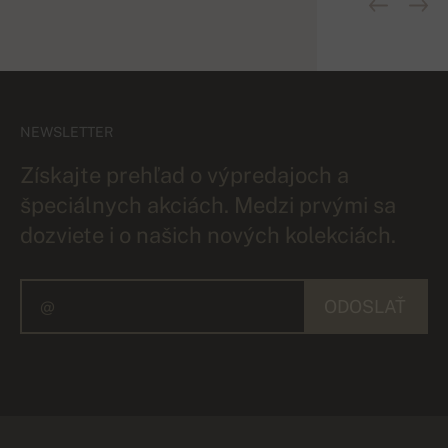
NEWSLETTER
Získajte prehľad o výpredajoch a
špeciálnych akciách. Medzi prvými sa
dozviete i o našich nových kolekciách.
ODOSLAŤ