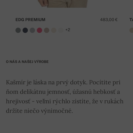
EDG PREMIUM
483,00 €
T
+2
O NÁS A NAŠEJ VÝROBE
Kašmír je láska na prvý dotyk. Pocítite pri
ňom delikátnu jemnosť, úžasnú hebkosť a
hrejivosť - veľmi rýchlo zistíte, že v rukách
držíte niečo výnimočné.