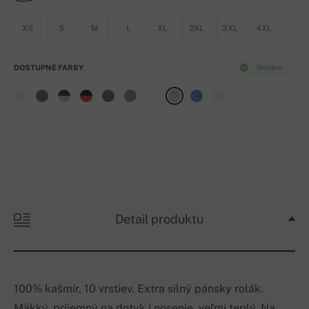
XS
S
M
L
XL
2XL
3XL
4XL
DOSTUPNÉ FARBY
Skladom
Detail produktu
100% kašmír, 10 vrstiev. Extra silný pánsky rolák.
Mäkký, príjemný na dotyk i nosenie, veľmi teplý. Na