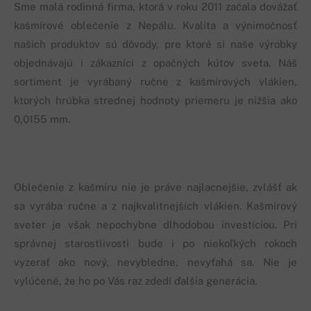
Sme malá rodinná firma, ktorá v roku 2011 začala dovážať
kašmírové oblečenie z Nepálu. Kvalita a výnimočnosť
našich produktov sú dôvody, pre ktoré si naše výrobky
objednávajú i zákazníci z opačných kútov sveta. Náš
sortiment je vyrábaný ručne z kašmírových vlákien,
ktorých hrúbka strednej hodnoty priemeru je nižšia ako
0,0155 mm.
Oblečenie z kašmíru nie je práve najlacnejšie, zvlášť ak
sa vyrába ručne a z najkvalitnejších vlákien. Kašmírový
sveter je však nepochybne dlhodobou investíciou. Pri
správnej starostlivosti bude i po niekoľkých rokoch
vyzerať ako nový, nevybledne, nevyťahá sa. Nie je
vylúčené, že ho po Vás raz zdedí ďalšia generácia.