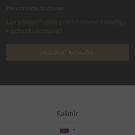
ZÍSKAJTE KATALÓG ZDARMA
Uprednostňujete prelistovanie katalógu
v pohodlí domova?
OBJEDNAŤ KATALÓG
Kašmír