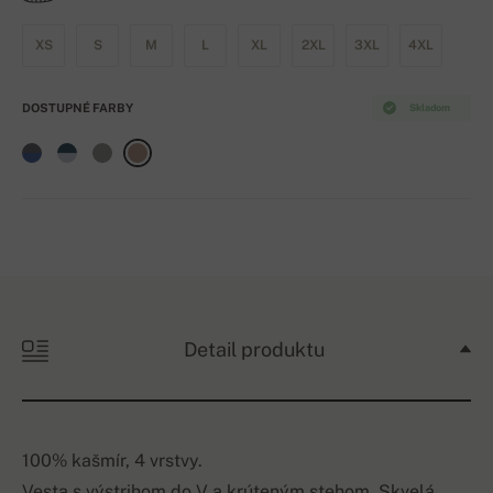
XS
S
M
L
XL
2XL
3XL
4XL
DOSTUPNÉ FARBY
Skladom
Detail produktu
100% kašmír, 4 vrstvy.
Vesta s výstrihom do V a krúteným stehom. Skvelá