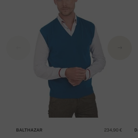
BALTHAZAR
234,90 €
D