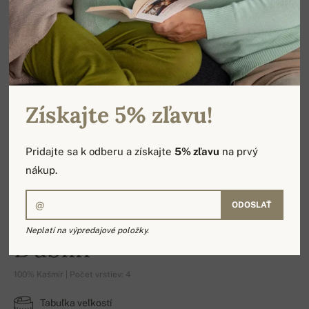
Získajte 5% zľavu!
Pridajte sa k odberu a získajte
5% zľavu
na prvý
nákup.
ODOSLAŤ
Neplatí na výpredajové položky.
Dublin
100% Kašmír | Počet vrstiev: 4
Tabuľka veľkostí