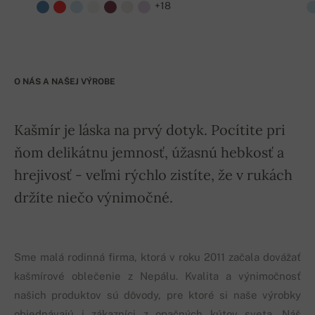
+18
O NÁS A NAŠEJ VÝROBE
Kašmír je láska na prvý dotyk. Pocítite pri
ňom delikátnu jemnosť, úžasnú hebkosť a
hrejivosť - veľmi rýchlo zistíte, že v rukách
držíte niečo výnimočné.
Sme malá rodinná firma, ktorá v roku 2011 začala dovážať
kašmírové oblečenie z Nepálu. Kvalita a výnimočnosť
našich produktov sú dôvody, pre ktoré si naše výrobky
objednávajú i zákazníci z opačných kútov sveta. Náš