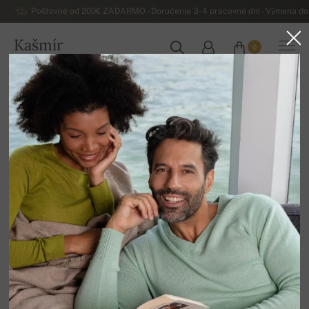
Poštovné od 200€ ZADARMO - Doručenie 3-4 pracovné dni - Výmena do 
Kašmír
0
SLOVENSKO
Domov
Luxusné pánske kašmírové svetre
Pánske kašmírové svetre a vesty bez rukávov