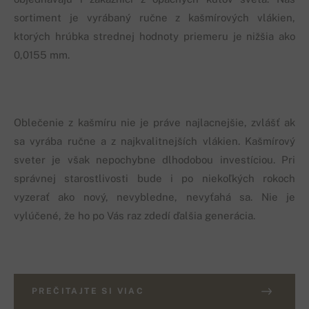
sortiment je vyrábaný ručne z kašmírových vlákien,
ktorých hrúbka strednej hodnoty priemeru je nižšia ako
0,0155 mm.
Oblečenie z kašmíru nie je práve najlacnejšie, zvlášť ak
sa vyrába ručne a z najkvalitnejších vlákien. Kašmírový
sveter je však nepochybne dlhodobou investíciou. Pri
správnej starostlivosti bude i po niekoľkých rokoch
vyzerať ako nový, nevybledne, nevyťahá sa. Nie je
vylúčené, že ho po Vás raz zdedí ďalšia generácia.
PREČITAJTE SI VIAC