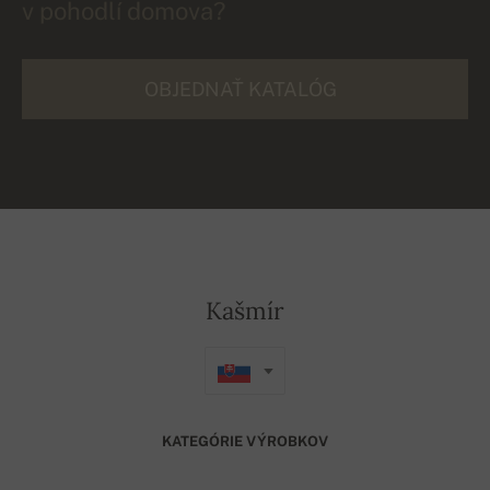
v pohodlí domova?
OBJEDNAŤ KATALÓG
Kašmír
KATEGÓRIE VÝROBKOV