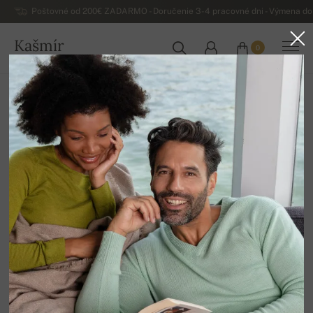
Poštovné od 200€ ZADARMO - Doručenie 3-4 pracovné dni - Výmena do 
Kašmír
0
SLOVENSKO
Domov
Luxusné pánske kašmírové svetre
Pánske kašmírové svetre na gombíky