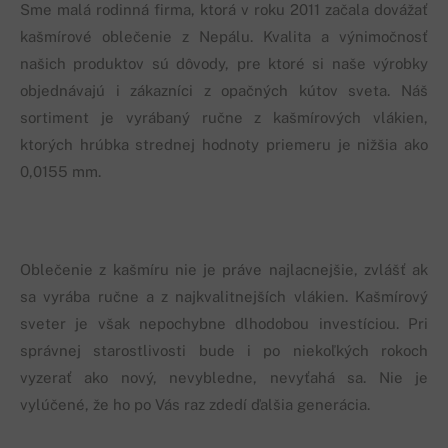
Sme malá rodinná firma, ktorá v roku 2011 začala dovážať
kašmírové oblečenie z Nepálu. Kvalita a výnimočnosť
našich produktov sú dôvody, pre ktoré si naše výrobky
objednávajú i zákazníci z opačných kútov sveta. Náš
sortiment je vyrábaný ručne z kašmírových vlákien,
ktorých hrúbka strednej hodnoty priemeru je nižšia ako
0,0155 mm.
Oblečenie z kašmíru nie je práve najlacnejšie, zvlášť ak
sa vyrába ručne a z najkvalitnejších vlákien. Kašmírový
sveter je však nepochybne dlhodobou investíciou. Pri
správnej starostlivosti bude i po niekoľkých rokoch
vyzerať ako nový, nevybledne, nevyťahá sa. Nie je
vylúčené, že ho po Vás raz zdedí ďalšia generácia.