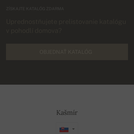
ZÍSKAJTE KATALÓG ZDARMA
Uprednostňujete prelistovanie katalógu
v pohodlí domova?
OBJEDNAŤ KATALÓG
Kašmír