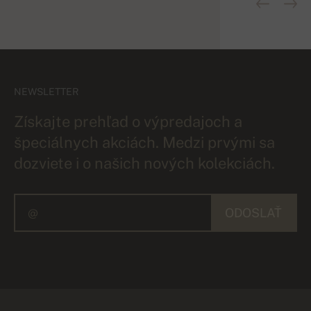
NEWSLETTER
Získajte prehľad o výpredajoch a
špeciálnych akciách. Medzi prvými sa
dozviete i o našich nových kolekciách.
ODOSLAŤ