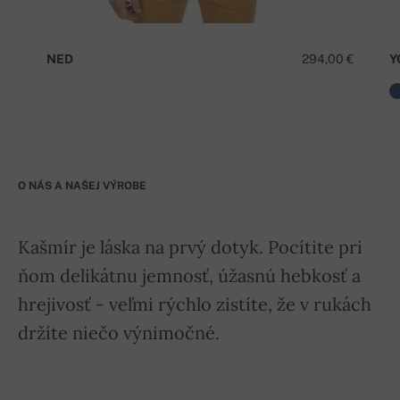
NED
294,00 €
Y
O NÁS A NAŠEJ VÝROBE
Kašmír je láska na prvý dotyk. Pocítite pri
ňom delikátnu jemnosť, úžasnú hebkosť a
hrejivosť - veľmi rýchlo zistíte, že v rukách
držíte niečo výnimočné.