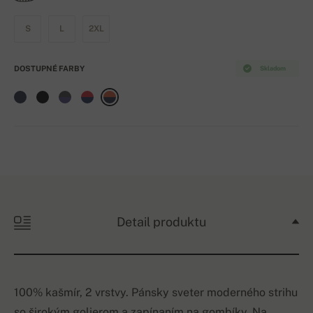
S
L
2XL
DOSTUPNÉ FARBY
Skladom
Detail produktu
100% kašmír, 2 vrstvy. Pánsky sveter moderného strihu
so širokým golierom a zapínaním na gombíky. Na