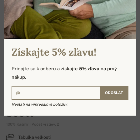
Získajte 5% zľavu!
Pridajte sa k odberu a získajte
5% zľavu
na prvý
nákup.
ODOSLAŤ
Neplatí na výpredajové položky.
Scott
100% Kašmír | Počet vrstiev: 2
Tabuľka veľkostí