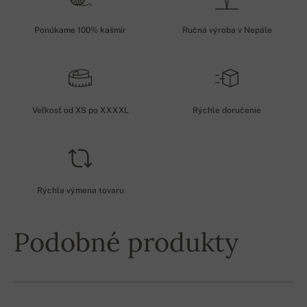
Ponúkame 100% kašmír
Ručná výroba v Nepále
Veľkosť od XS po XXXXL
Rýchle doručenie
Rýchla výmena tovaru
Podobné produkty