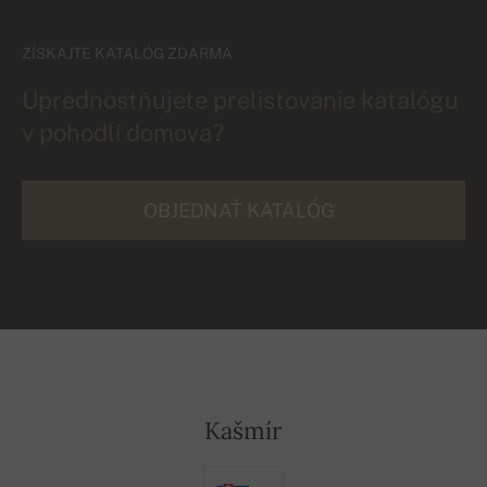
ZÍSKAJTE KATALÓG ZDARMA
Uprednostňujete prelistovanie katalógu
v pohodlí domova?
OBJEDNAŤ KATALÓG
Kašmír