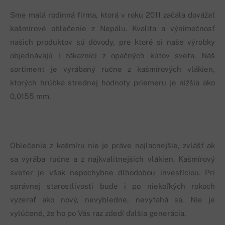
Sme malá rodinná firma, ktorá v roku 2011 začala dovážať
kašmírové oblečenie z Nepálu. Kvalita a výnimočnosť
našich produktov sú dôvody, pre ktoré si naše výrobky
objednávajú i zákazníci z opačných kútov sveta. Náš
sortiment je vyrábaný ručne z kašmírových vlákien,
ktorých hrúbka strednej hodnoty priemeru je nižšia ako
0,0155 mm.
Oblečenie z kašmíru nie je práve najlacnejšie, zvlášť ak
sa vyrába ručne a z najkvalitnejších vlákien. Kašmírový
sveter je však nepochybne dlhodobou investíciou. Pri
správnej starostlivosti bude i po niekoľkých rokoch
vyzerať ako nový, nevybledne, nevyťahá sa. Nie je
vylúčené, že ho po Vás raz zdedí ďalšia generácia.