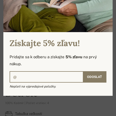
Získajte 5% zľavu!
Pridajte sa k odberu a získajte
5% zľavu
na prvý
nákup.
ODOSLAŤ
Neplatí na výpredajové položky.
Detroit
100% Kašmír | Počet vrstiev: 4
Tabuľka veľkostí