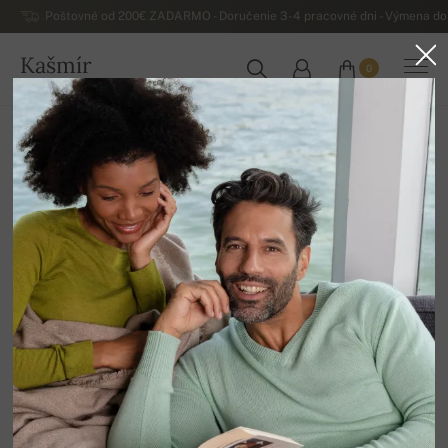
Poštovné od 200€ ZADARMO - Doručenie 3-4 pracovné dni - Výmena do 
Kašmír
0
SLOVENSKO
Domov
Luxusné pánske kašmírové svetre
Pánske kašmírové svetre s kapucňou