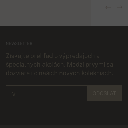
NEWSLETTER
Získajte prehľad o výpredajoch a
špeciálnych akciách. Medzi prvými sa
dozviete i o našich nových kolekciách.
ODOSLAŤ