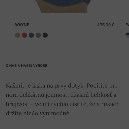
WAYNE
435,00 €
P
O NÁS A NAŠEJ VÝROBE
Kašmír je láska na prvý dotyk. Pocítite pri
ňom delikátnu jemnosť, úžasnú hebkosť a
hrejivosť - veľmi rýchlo zistíte, že v rukách
držíte niečo výnimočné.