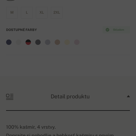
M
L
XL
2XL
DOSTUPNÉ FARBY
Skladom
Detail produktu
100% kašmír, 4 vrstvy.
Doprajte si pohodlie a hebkosť kašmíru s novým