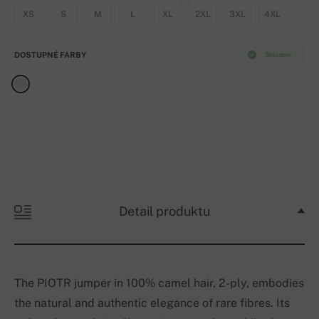
XS
S
M
L
XL
2XL
3XL
4XL
DOSTUPNÉ FARBY
Skladom
Detail produktu
The PIOTR jumper in 100% camel hair, 2-ply, embodies
the natural and authentic elegance of rare fibres. Its