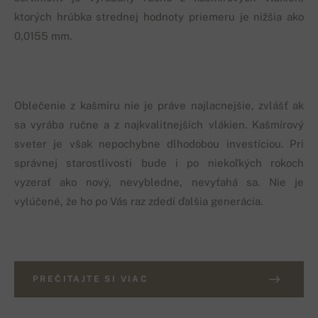
ktorých hrúbka strednej hodnoty priemeru je nižšia ako
0,0155 mm.
Oblečenie z kašmíru nie je práve najlacnejšie, zvlášť ak
sa vyrába ručne a z najkvalitnejších vlákien. Kašmírový
sveter je však nepochybne dlhodobou investíciou. Pri
správnej starostlivosti bude i po niekoľkých rokoch
vyzerať ako nový, nevybledne, nevyťahá sa. Nie je
vylúčené, že ho po Vás raz zdedí ďalšia generácia.
PREČITAJTE SI VIAC