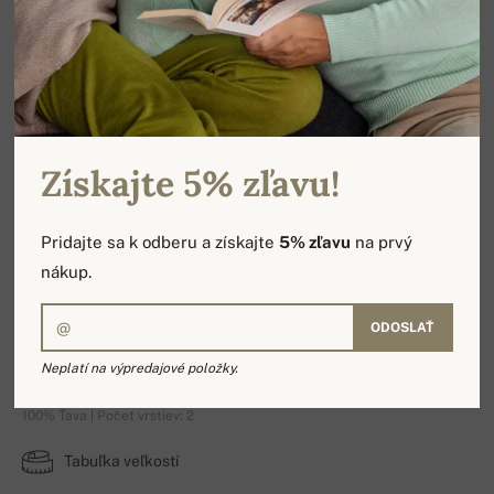
Získajte 5% zľavu!
Pridajte sa k odberu a získajte
5% zľavu
na prvý
nákup.
ODOSLAŤ
Piotr
Neplatí na výpredajové položky.
100% Ťava | Počet vrstiev: 2
Tabuľka veľkostí