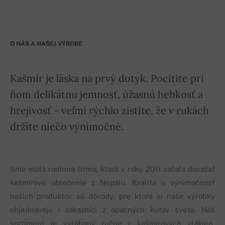
O NÁS A NAŠEJ VÝROBE
Kašmír je láska na prvý dotyk. Pocítite pri
ňom delikátnu jemnosť, úžasnú hebkosť a
hrejivosť - veľmi rýchlo zistíte, že v rukách
držíte niečo výnimočné.
Sme malá rodinná firma, ktorá v roku 2011 začala dovážať
kašmírové oblečenie z Nepálu. Kvalita a výnimočnosť
našich produktov sú dôvody, pre ktoré si naše výrobky
objednávajú i zákazníci z opačných kútov sveta. Náš
sortiment je vyrábaný ručne z kašmírových vlákien,