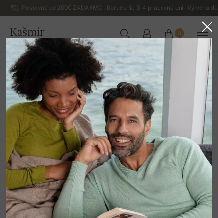
Poštovné od 200€ ZADARMO - Doručenie 3-4 pracovné dni - Výmena do 
Kašmír
0
SLOVENSKO
Domov
Luxusné pánske kašmírové svetre
Pánske svetry z ťavy