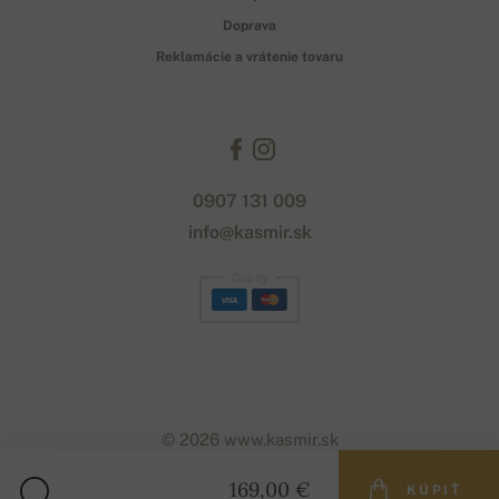
Doprava
Reklamácie a vrátenie tovaru
0907 131 009
info@kasmir.sk
Gopay
© 2026 www.kasmir.sk
169,00 €
KÚPIŤ
Designed with
by
naum
. | Powered by
Simplia.cz
.