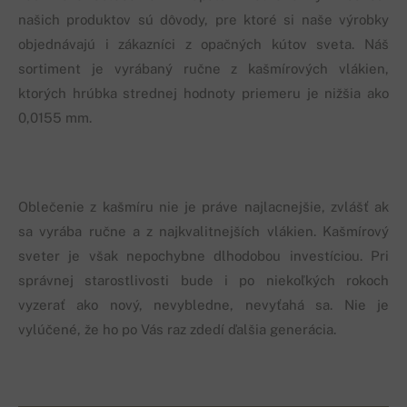
našich produktov sú dôvody, pre ktoré si naše výrobky
objednávajú i zákazníci z opačných kútov sveta. Náš
sortiment je vyrábaný ručne z kašmírových vlákien,
ktorých hrúbka strednej hodnoty priemeru je nižšia ako
0,0155 mm.
Oblečenie z kašmíru nie je práve najlacnejšie, zvlášť ak
sa vyrába ručne a z najkvalitnejších vlákien. Kašmírový
sveter je však nepochybne dlhodobou investíciou. Pri
správnej starostlivosti bude i po niekoľkých rokoch
vyzerať ako nový, nevybledne, nevyťahá sa. Nie je
vylúčené, že ho po Vás raz zdedí ďalšia generácia.