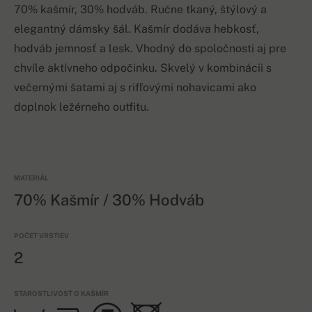
70% kašmír, 30% hodváb. Ručne tkaný, štýlový a
elegantný dámsky šál. Kašmír dodáva hebkosť,
hodváb jemnosť a lesk. Vhodný do spoločnosti aj pre
chvíle aktívneho odpočinku. Skvelý v kombinácii s
večernými šatami aj s rifľovými nohavicami ako
doplnok ležérneho outfitu.
MATERIÁL
70% Kašmír / 30% Hodváb
POČET VRSTIEV
2
STAROSTLIVOSŤ O KAŠMÍR