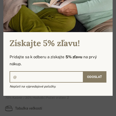
Získajte 5% zľavu!
Pridajte sa k odberu a získajte
5% zľavu
na prvý
nákup.
ODOSLAŤ
Pašmína Platine
Neplatí na výpredajové položky.
70% Kašmír / 30% Hodváb | Počet vrstiev: 2
Tabuľka veľkostí