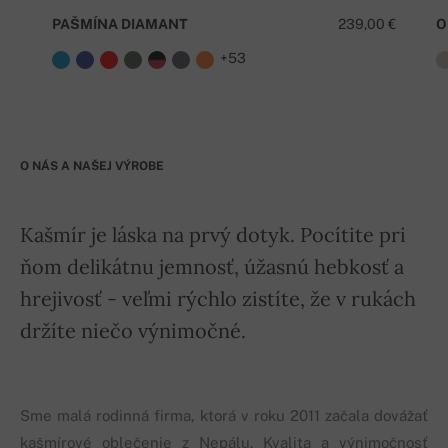
PAŠMÍNA DIAMANT
239,00 €
O
+53
O NÁS A NAŠEJ VÝROBE
Kašmír je láska na prvý dotyk. Pocítite pri
ňom delikátnu jemnosť, úžasnú hebkosť a
hrejivosť - veľmi rýchlo zistíte, že v rukách
držíte niečo výnimočné.
Sme malá rodinná firma, ktorá v roku 2011 začala dovážať
kašmírové oblečenie z Nepálu. Kvalita a výnimočnosť