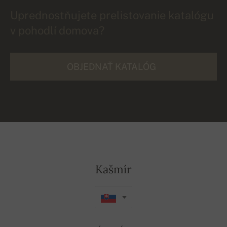
Uprednostňujete prelistovanie katalógu
v pohodlí domova?
OBJEDNAŤ KATALÓG
Kašmír