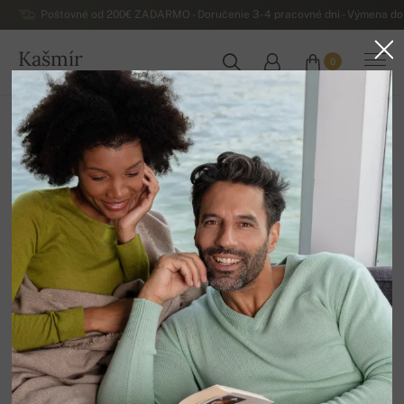
Poštovné od 200€ ZADARMO - Doručenie 3-4 pracovné dni - Výmena do 
Kašmír
0
SLOVENSKO
Domov
Doplnky
Pašmíny