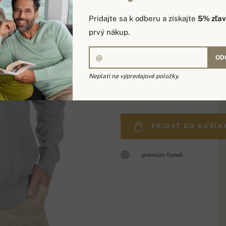
Pridajte sa k odberu a získajte
5% zľa
prvý nákup.
OD
Neplatí na výpredajové položky.
479,00 €
PRIDAŤ DO KOŠÍK
premium flanell