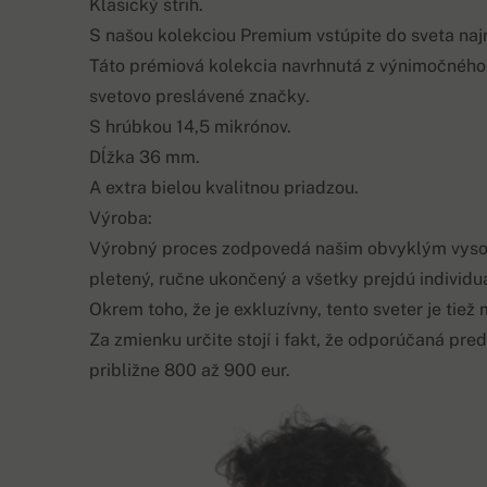
Klasický strih.
S našou kolekciou Premium vstúpite do sveta na
Táto prémiová kolekcia navrhnutá z výnimočného
svetovo preslávené značky.
S hrúbkou 14,5 mikrónov.
Dĺžka 36 mm.
A extra bielou kvalitnou priadzou.
Výroba:
Výrobný proces zodpovedá našim obvyklým vyso
pletený, ručne ukončený a všetky prejdú individu
Okrem toho, že je exkluzívny, tento sveter je ti
Za zmienku určite stojí i fakt, že odporúčaná pred
približne 800 až 900 eur.