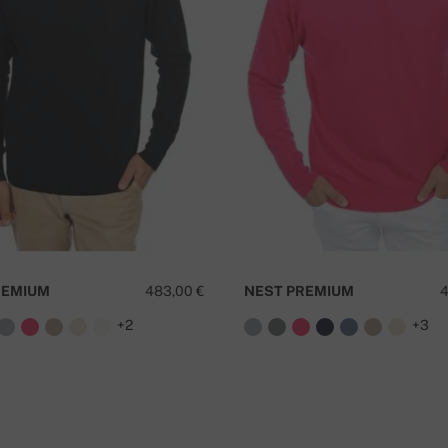
REMIUM
483,00 €
NEST PREMIUM
4
+2
+3