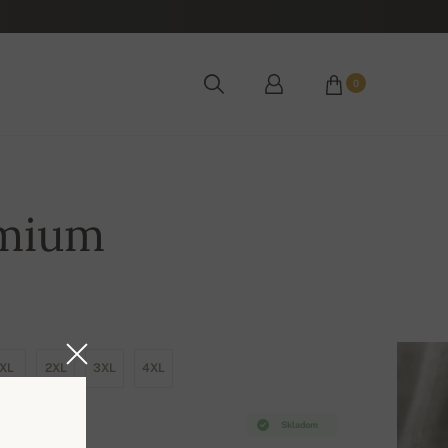
0
emium
XL
2XL
3XL
4XL
Skladom