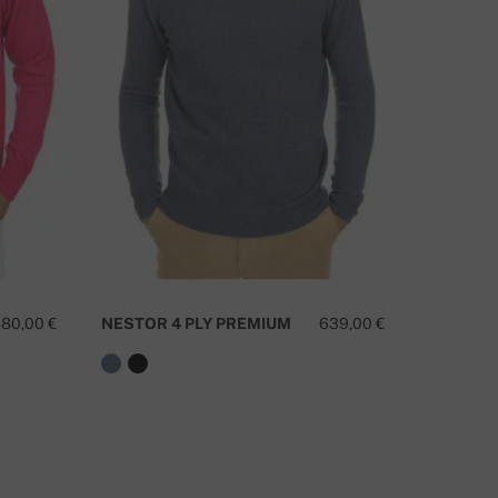
NAPÍŠTE NÁM
80,00 €
NESTOR 4 PLY PREMIUM
639,00 €
DONOVA