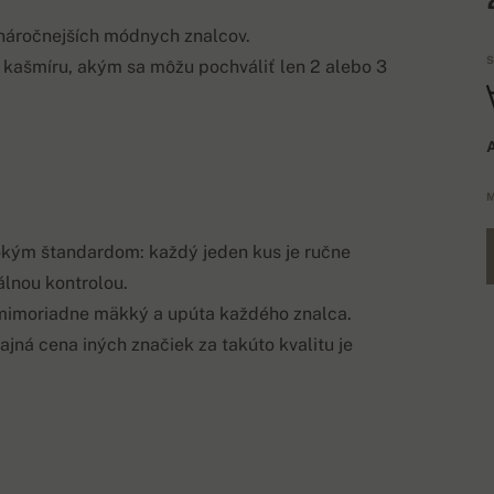
jnáročnejších módnych znalcov.
S
 kašmíru, akým sa môžu pochváliť len 2 alebo 3
A
M
kým štandardom: každý jeden kus je ručne
álnou kontrolou.
ež mimoriadne mäkký a upúta každého znalca.
ajná cena iných značiek za takúto kvalitu je