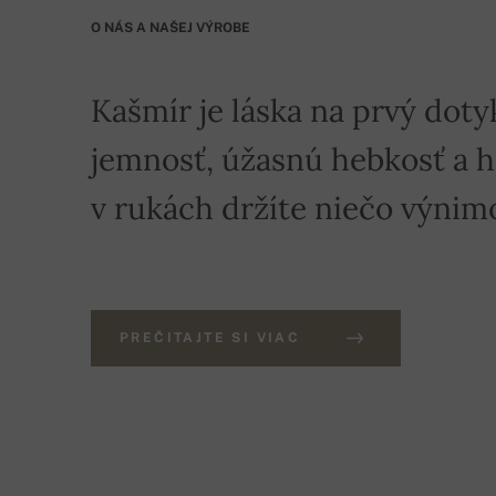
O NÁS A NAŠEJ VÝROBE
Kašmír je láska na prvý doty
jemnosť, úžasnú hebkosť a hre
v rukách držíte niečo výnim
PREČITAJTE SI VIAC