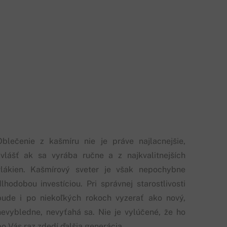
Oblečenie z kašmíru nie je práve najlacnejšie,
zvlášť ak sa vyrába ručne a z najkvalitnejších
vlákien. Kašmírový sveter je však nepochybne
dlhodobou investíciou. Pri správnej starostlivosti
bude i po niekoľkých rokoch vyzerať ako nový,
nevybledne, nevyťahá sa. Nie je vylúčené, že ho
po Vás raz zdedí ďalšia generácia.