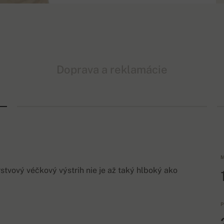
Doprava a reklamácie
M
tvový véčkový výstrih nie je až taký hlboký ako
P