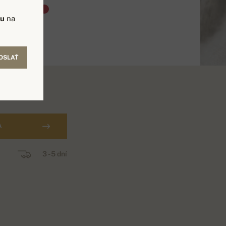
vu
na
OSLAŤ
A
3 - 5 dní