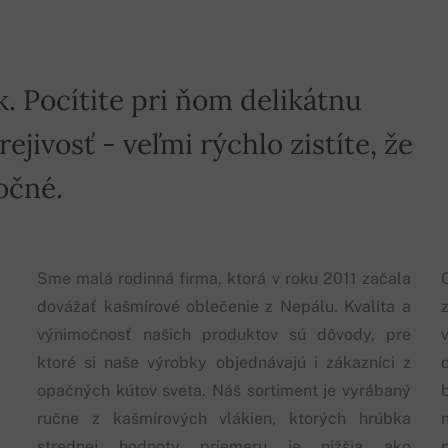
k. Pocítite pri ňom delikátnu
jivosť - veľmi rýchlo zistíte, že
očné.
Sme malá rodinná firma, ktorá v roku 2011 začala
dovážať kašmírové oblečenie z Nepálu. Kvalita a
výnimočnosť našich produktov sú dôvody, pre
ktoré si naše výrobky objednávajú i zákazníci z
opačných kútov sveta. Náš sortiment je vyrábaný
ručne z kašmírových vlákien, ktorých hrúbka
strednej hodnoty priemeru je nižšia ako