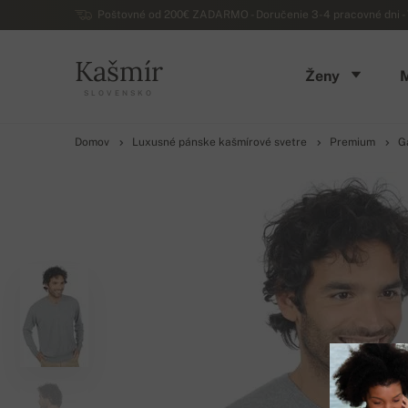
Poštovné od 200€ ZADARMO - Doručenie 3-4 pracovné dni - 
Kašmír
Ženy
SLOVENSKO
Domov
Luxusné pánske kašmírové svetre
Premium
G