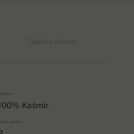
Tabuľka veľkostí
ATERIÁL
100% Kašmír
OČET VRSTIEV
2