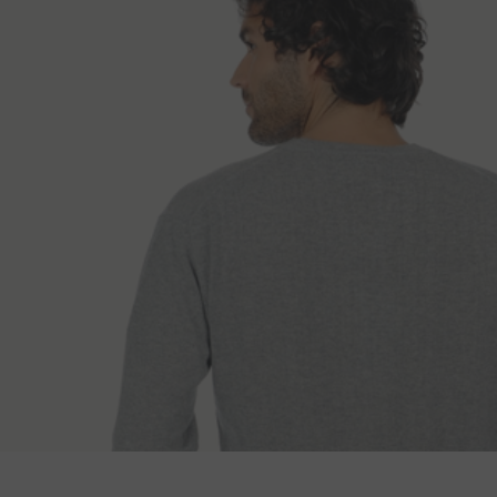
Spôsoby doruče
Dĺžka chrbta
Dĺ