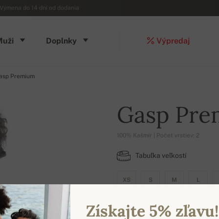
Výmena do 14 dní od dodania
Muži
Doplnky
Výpredaj
asp Premium
Gasp Pr
100% Kašmír | Počet vrstiev: 2
Tabuľka veľkostí
XS
S
M
L
Získajte 5% zľavu!
DOSTUPNÉ FARBY