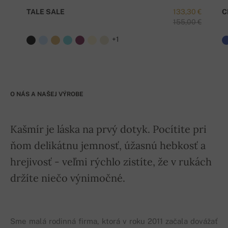
TALE SALE
133,30 €
C
155,00 €
+1
O NÁS A NAŠEJ VÝROBE
Kašmír je láska na prvý dotyk. Pocítite pri
ňom delikátnu jemnosť, úžasnú hebkosť a
hrejivosť - veľmi rýchlo zistíte, že v rukách
držíte niečo výnimočné.
Sme malá rodinná firma, ktorá v roku 2011 začala dovážať