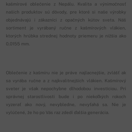
kašmírové oblečenie z Nepálu. Kvalita a výnimočnosť
našich produktov sú dôvody, pre ktoré si naše výrobky
objednávajú i zákazníci z opačných kútov sveta. Náš
sortiment je vyrábaný ručne z kašmírových vlákien,
ktorých hrúbka strednej hodnoty priemeru je nižšia ako
0,0155 mm.
Oblečenie z kašmíru nie je práve najlacnejšie, zvlášť ak
sa vyrába ručne a z najkvalitnejších vlákien. Kašmírový
sveter je však nepochybne dlhodobou investíciou. Pri
správnej starostlivosti bude i po niekoľkých rokoch
vyzerať ako nový, nevybledne, nevyťahá sa. Nie je
vylúčené, že ho po Vás raz zdedí ďalšia generácia.