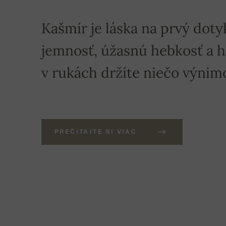
Kašmír je láska na prvý doty
jemnosť, úžasnú hebkosť a hre
v rukách držíte niečo výnim
PREČITAJTE SI VIAC