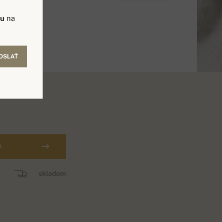
vu
na
OSLAŤ
A
skladom