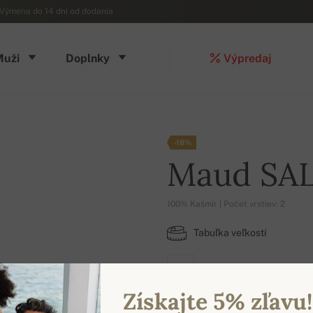
Výmena do 14 dní od dodania
Muži
Doplnky
Výpredaj
-18%
Maud SA
100% Kašmír | Počet vrstiev: 2
Tabuľka veľkostí
M
Získajte 5% zľavu!
DOSTUPNÉ FARBY