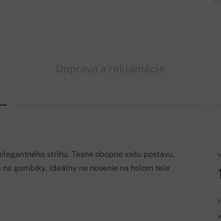
Doprava a reklamácie
 elegantného strihu. Tesne obopne vašu postavu,
M
m na gombíky. Ideálny na nosenie na holom tele
P