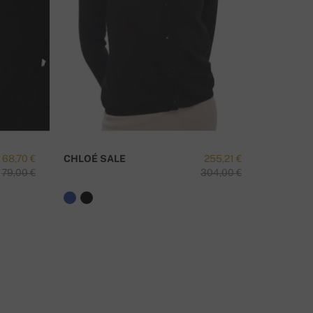
68,70 €
CHLOÉ SALE
255,21 €
TAIPEI-
79,00 €
304,00 €