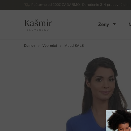
Poštovné od 200€ ZADARMO - Doručenie 3-4 pracovné dni - 
Kašmír
Ženy
SLOVENSKO
Domov
Výpredaj
Maud SALE