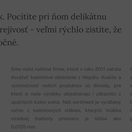
k. Pocítite pri ňom delikátnu
jivosť - veľmi rýchlo zistíte, že
očné.
Sme malá rodinná firma, ktorá v roku 2011 začala
dovážať kašmírové oblečenie z Nepálu. Kvalita a
výnimočnosť našich produktov sú dôvody, pre
ktoré si naše výrobky objednávajú i zákazníci z
opačných kútov sveta. Náš sortiment je vyrábaný
ručne z kašmírových vlákien, ktorých hrúbka
strednej hodnoty priemeru je nižšia ako
0,0155 mm.