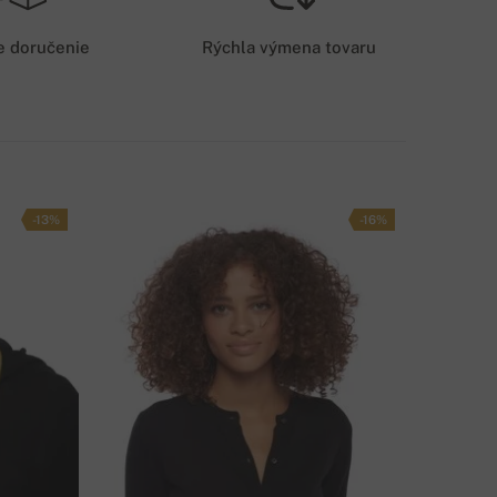
3,5 EUR
e doručenie
Rýchla výmena tovaru
OŠTOVNÉ PRI PLATBE NA ÚČET
3 EUR
PÔSOB DOPRAVY
-13%
-16%
ÁTE OTÁZKU K PRODUKTU?
NAPÍŠTE NÁM