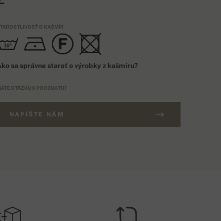
TAROSTLIVOSŤ O KAŠMÍR
ko sa správne starať o výrobky z kašmíru?
ÁTE OTÁZKU K PRODUKTU?
NAPÍŠTE NÁM
OŠTOVNÉ NAD 200€
NAČENIE
ZADARMO
EU
OŠTOVNÉ PRI DOBIERKE