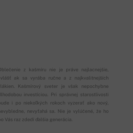
Oblečenie z kašmíru nie je práve najlacnejšie,
zvlášť ak sa vyrába ručne a z najkvalitnejších
vlákien. Kašmírový sveter je však nepochybne
dlhodobou investíciou. Pri správnej starostlivosti
bude i po niekoľkých rokoch vyzerať ako nový,
nevybledne, nevyťahá sa. Nie je vylúčené, že ho
po Vás raz zdedí ďalšia generácia.