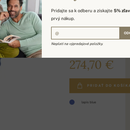
Pridajte sa k odberu a získajte
5% zľa
prvý nákup.
OD
Neplatí na výpredajové položky.
335,00 €
274,70 €
PRIDAŤ DO KOŠÍK
lapis blue