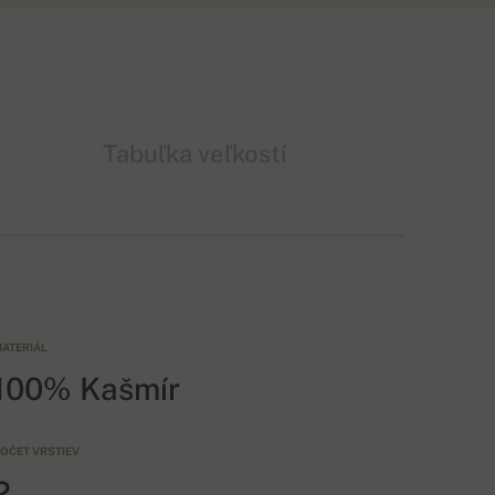
Tabuľka veľkostí
ATERIÁL
100% Kašmír
OČET VRSTIEV
2