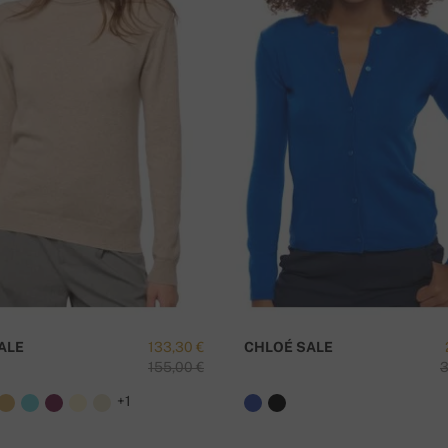
.
66 cm
64 cm
M
ALE
133,30 €
CHLOÉ SALE
155,00 €
3
+1