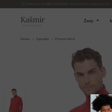
Poštovné od 200€ ZADARMO - Doručenie 3-4 pracovné dni - 
Kašmír
Ženy
SLOVENSKO
Domov
Výpredaj
Preston SALE