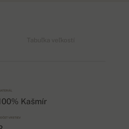
Tabuľka veľkostí
ATERIÁL
100% Kašmír
OČET VRSTIEV
2