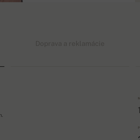
Doprava a reklamácie
M
h.
P