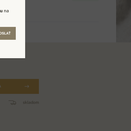
vu
na
OSLAŤ
A
skladom