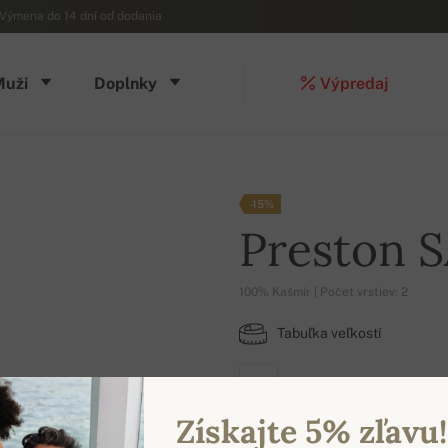
Výmena do 14 dní od dodania
Muži
Doplnky
Výpredaj
-15%
Preston 
100% Kašmír | Počet vrstiev: 2
Tabuľka veľkostí
M
Získajte 5% zľavu!
DOSTUPNÉ FARBY