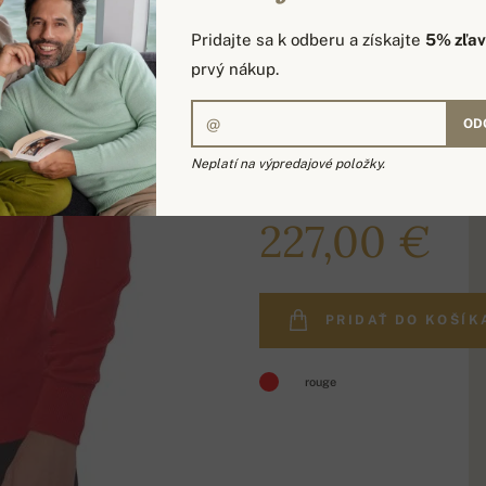
Pridajte sa k odberu a získajte
5% zľa
prvý nákup.
OD
Neplatí na výpredajové položky.
268,00 €
227,00 €
PRIDAŤ DO KOŠÍK
rouge