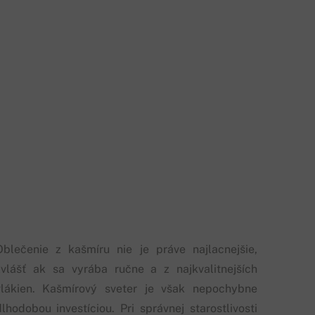
Oblečenie z kašmíru nie je práve najlacnejšie,
zvlášť ak sa vyrába ručne a z najkvalitnejších
vlákien. Kašmírový sveter je však nepochybne
dlhodobou investíciou. Pri správnej starostlivosti