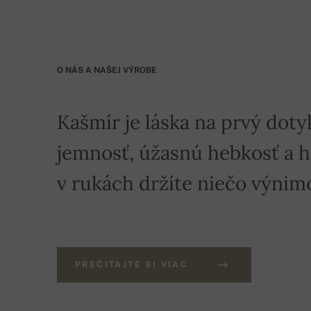
O NÁS A NAŠEJ VÝROBE
Kašmír je láska na prvý doty
jemnosť, úžasnú hebkosť a hre
v rukách držíte niečo výnim
PREČITAJTE SI VIAC