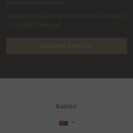
ZÍSKAJTE KATALÓG ZDARMA
Uprednostňujete prelistovanie katalógu
v pohodlí domova?
OBJEDNAŤ KATALÓG
Kašmír