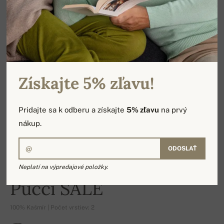
Získajte 5% zľavu!
Pridajte sa k odberu a získajte
5% zľavu
na prvý
nákup.
ODOSLAŤ
Neplatí na výpredajové položky.
-16%
Pucci SALE
100% Kašmír | Počet vrstiev: 2