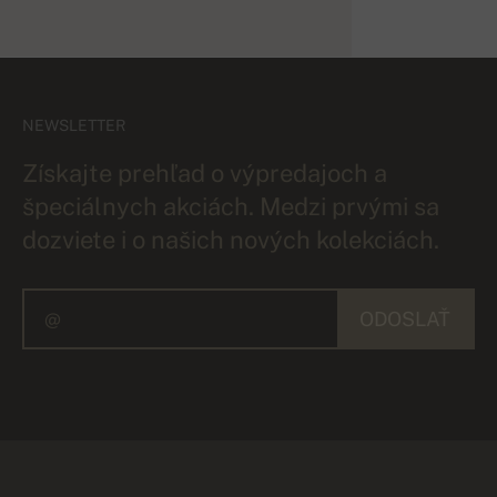
NEWSLETTER
Získajte prehľad o výpredajoch a
špeciálnych akciách. Medzi prvými sa
dozviete i o našich nových kolekciách.
ODOSLAŤ