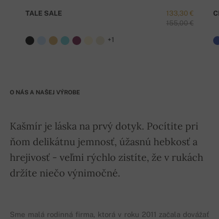
TALE SALE
133,30 €
C
155,00 €
+1
O NÁS A NAŠEJ VÝROBE
Kašmír je láska na prvý dotyk. Pocítite pri
ňom delikátnu jemnosť, úžasnú hebkosť a
hrejivosť - veľmi rýchlo zistíte, že v rukách
držíte niečo výnimočné.
Sme malá rodinná firma, ktorá v roku 2011 začala dovážať