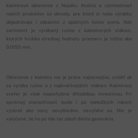
kašmírové oblečenie z Nepálu. Kvalita a výnimočnosť
našich produktov sú dôvody, pre ktoré si naše výrobky
objednávajú i zákazníci z opačných kútov sveta. Náš
sortiment je vyrábaný ručne z kašmírových vlákien,
ktorých hrúbka strednej hodnoty priemeru je nižšia ako
0,0155 mm.
Oblečenie z kašmíru nie je práve najlacnejšie, zvlášť ak
sa vyrába ručne a z najkvalitnejších vlákien. Kašmírový
sveter je však nepochybne dlhodobou investíciou. Pri
správnej starostlivosti bude i po niekoľkých rokoch
vyzerať ako nový, nevybledne, nevyťahá sa. Nie je
vylúčené, že ho po Vás raz zdedí ďalšia generácia.