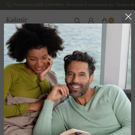
Poštovné od 200€ ZADARMO - Doručenie 3-4 pracovné dni - Výmena do 
Kašmír
0
SLOVENSKO
Domov
Výpredaj