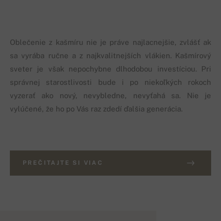
Oblečenie z kašmíru nie je práve najlacnejšie, zvlášť ak
sa vyrába ručne a z najkvalitnejších vlákien. Kašmírový
sveter je však nepochybne dlhodobou investíciou. Pri
správnej starostlivosti bude i po niekoľkých rokoch
vyzerať ako nový, nevybledne, nevyťahá sa. Nie je
vylúčené, že ho po Vás raz zdedí ďalšia generácia.
PREČITAJTE SI VIAC