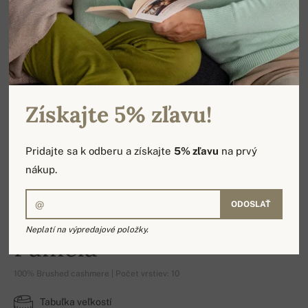
Získajte 5% zľavu!
Pridajte sa k odberu a získajte
5% zľavu
na prvý
nákup.
ODOSLAŤ
Neplatí na výpredajové položky.
Pamela
100% Brushed cashmere | Počet vrstiev: 10
Tabuľka veľkostí