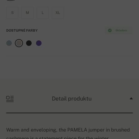
S
M
L
XL
DOSTUPNÉ FARBY
Skladom
Detail produktu
Warm and enveloping, the PAMELA jumper in brushed
cashmere is a statement piece for the winter