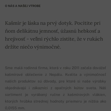
O NÁS A NAŠEJ VÝROBE
Kašmír je láska na prvý dotyk. Pocítite pri
ňom delikátnu jemnosť, úžasnú hebkosť a
hrejivosť - veľmi rýchlo zistíte, že v rukách
držíte niečo výnimočné.
Sme malá rodinná firma, ktorá v roku 2011 začala dovážať
kašmírové oblečenie z Nepálu. Kvalita a výnimočnosť
našich produktov sú dôvody, pre ktoré si naše výrobky
objednávajú i zákazníci z opačných kútov sveta. Náš
sortiment je vyrábaný ručne z kašmírových vlákien,
ktorých hrúbka strednej hodnoty priemeru je nižšia ako
0,0155 mm.