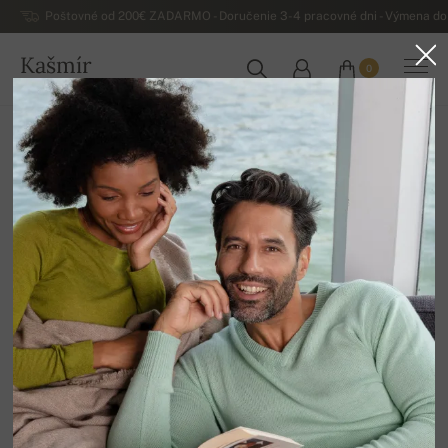
Poštovné od 200€ ZADARMO - Doručenie 3-4 pracovné dni - Výmena do 
Kašmír
0
SLOVENSKO
Domov
Luxusné dámske kašmírové svetre
Dámske hrubé zimné kašmírové svetre