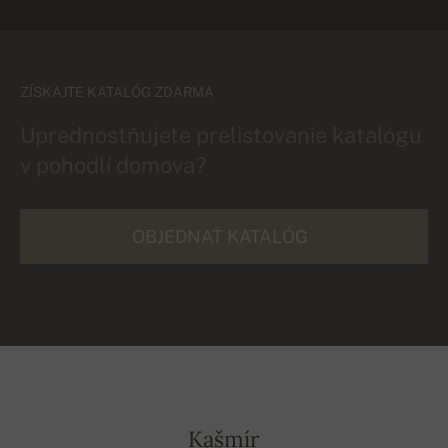
ZÍSKAJTE KATALÓG ZDARMA
Uprednostňujete prelistovanie katalógu
v pohodlí domova?
OBJEDNAŤ KATALÓG
Kašmír