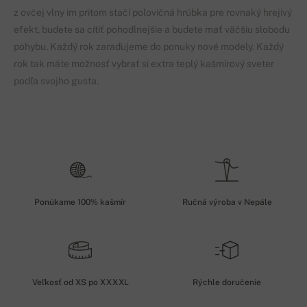
z ovčej vlny im pritom stačí polovičná hrúbka pre rovnaký hrejivý
efekt, budete sa cítiť pohodlnejšie a budete mať väčšiu slobodu
pohybu. Každý rok zaraďujeme do ponuky nové modely. Každý
rok tak máte možnosť vybrať si extra teplý kašmírový sveter
podľa svojho gusta.
Ponúkame 100% kašmír
Ručná výroba v Nepále
Veľkosť od XS po XXXXL
Rýchle doručenie