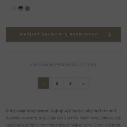
NAČÍTAŤ ĎALŠÍCH 12 PRODUKTOV
CELKOM: 30 PRODUKTOV / 3 STRÁN
1
2
3
»
Silný kašmírový sveter. Najteplejší sveter, aký môžete mať.
Kašmírové svetre zo 4, 6 alebo 10 vrstiev kašmírovej priadze vás
spoľahlivo chránia pred mrazmi tuzemských zím. Oproti svetrom