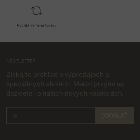
Rýchla výmena tovaru
NEWSLETTER
Získajte prehľad o výpredajoch a
špeciálnych akciách. Medzi prvými sa
dozviete i o našich nových kolekciách.
ODOSLAŤ