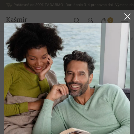
Poštovné od 200€ ZADARMO - Doručenie 3-4 pracovné dni - Výmena do 
Kašmír
0
SLOVENSKO
VŠETKO
JAR / LETO
EXKLUZÍVNA 2026
ZÁKLADNÁ KOLEKCIA
Hrubé zimné svetre
12
Zoradiť
Filter