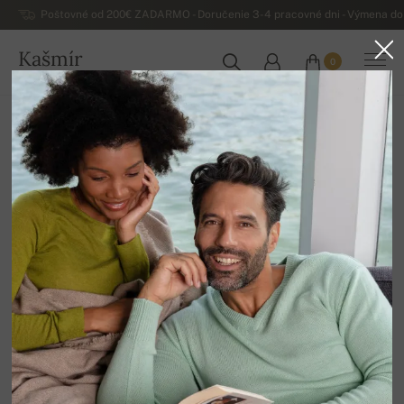
Poštovné od 200€ ZADARMO - Doručenie 3-4 pracovné dni - Výmena do 
Kašmír
0
SLOVENSKO
Domov
Luxusné dámske kašmírové svetre
Dámske hrubé zimné kašmírové svetre