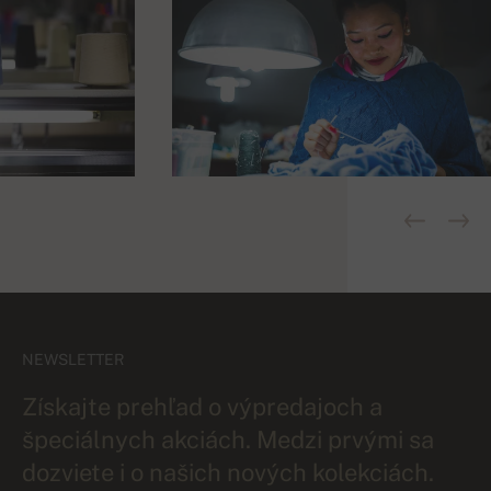
NEWSLETTER
Získajte prehľad o výpredajoch a
špeciálnych akciách. Medzi prvými sa
dozviete i o našich nových kolekciách.