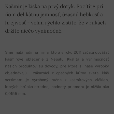
Kašmír je láska na prvý dotyk. Pocítite pri
ňom delikátnu jemnosť, úžasnú hebkosť a
hrejivosť - veľmi rýchlo zistíte, že v rukách
držíte niečo výnimočné.
Sme malá rodinná firma, ktorá v roku 2011 začala dovážať
kašmírové oblečenie z Nepálu. Kvalita a výnimočnosť
našich produktov sú dôvody, pre ktoré si naše výrobky
objednávajú i zákazníci z opačných kútov sveta. Náš
sortiment je vyrábaný ručne z kašmírových vlákien,
ktorých hrúbka strednej hodnoty priemeru je nižšia ako
0,0155 mm.