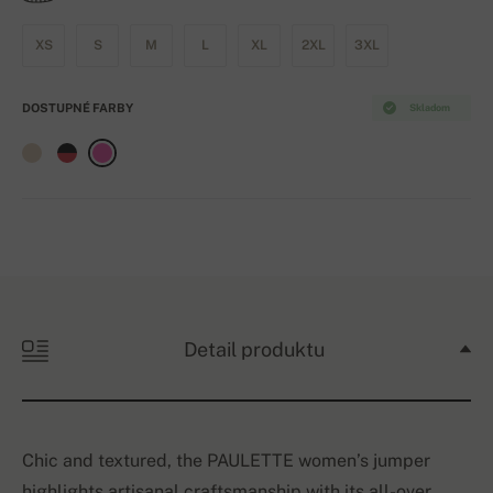
XS
S
M
L
XL
2XL
3XL
DOSTUPNÉ FARBY
Skladom
Detail produktu
Chic and textured, the PAULETTE women’s jumper
highlights artisanal craftsmanship with its all-over