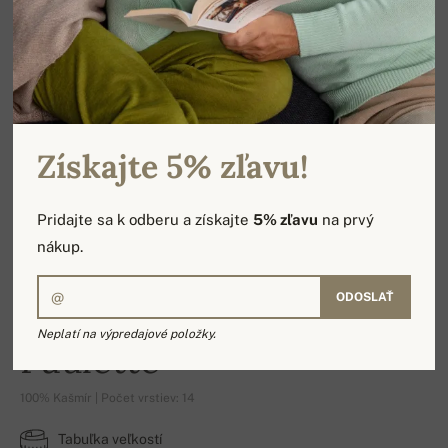
Získajte 5% zľavu!
Pridajte sa k odberu a získajte
5% zľavu
na prvý
nákup.
ODOSLAŤ
Neplatí na výpredajové položky.
Paulette
100% Kašmír | Počet vrstiev: 14
Tabuľka veľkostí