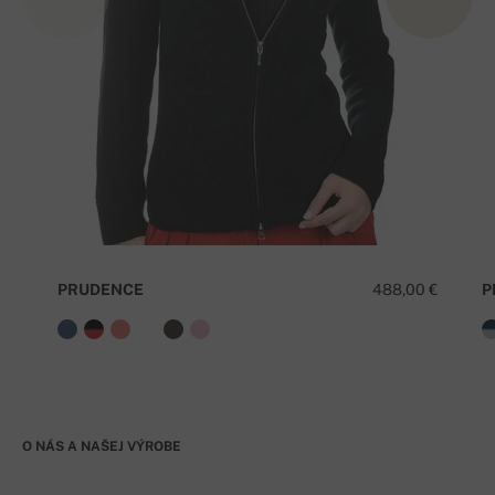
PRUDENCE
488,00 €
P
O NÁS A NAŠEJ VÝROBE