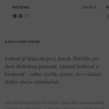
RICHEVAL
264,90 €
R
O NÁS A NAŠEJ VÝROBE
Kašmír je láska na prvý dotyk. Pocítite pri
ňom delikátnu jemnosť, úžasnú hebkosť a
hrejivosť - veľmi rýchlo zistíte, že v rukách
držíte niečo výnimočné.
Sme malá rodinná firma, ktorá v roku 2011 začala dovážať