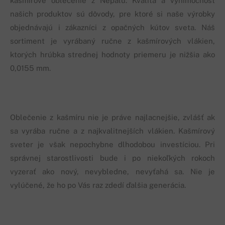
kašmírové oblečenie z Nepálu. Kvalita a výnimočnosť
našich produktov sú dôvody, pre ktoré si naše výrobky
objednávajú i zákazníci z opačných kútov sveta. Náš
sortiment je vyrábaný ručne z kašmírových vlákien,
ktorých hrúbka strednej hodnoty priemeru je nižšia ako
0,0155 mm.
Oblečenie z kašmíru nie je práve najlacnejšie, zvlášť ak
sa vyrába ručne a z najkvalitnejších vlákien. Kašmírový
sveter je však nepochybne dlhodobou investíciou. Pri
správnej starostlivosti bude i po niekoľkých rokoch
vyzerať ako nový, nevybledne, nevyťahá sa. Nie je
vylúčené, že ho po Vás raz zdedí ďalšia generácia.