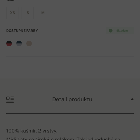
XS
S
M
DOSTUPNÉ FARBY
Skladom
Detail produktu
100% kašmír, 2 vrstvy.
Midi šaty so širokým rolákom. Tak jednoduché na