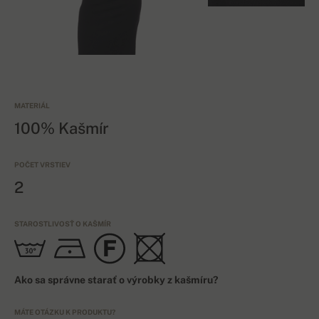
MATERIÁL
100% Kašmír
POČET VRSTIEV
2
STAROSTLIVOSŤ O KAŠMÍR
Ako sa správne starať o výrobky z kašmíru?
MÁTE OTÁZKU K PRODUKTU?