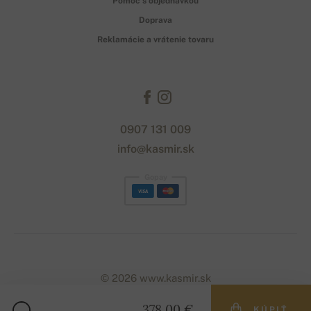
Pomoc s objednávkou
Doprava
Reklamácie a vrátenie tovaru
0907 131 009
info@kasmir.sk
Gopay
© 2026 www.kasmir.sk
378,00 €
KÚPIŤ
Designed with
by
naum
. | Powered by
Simplia.cz
.