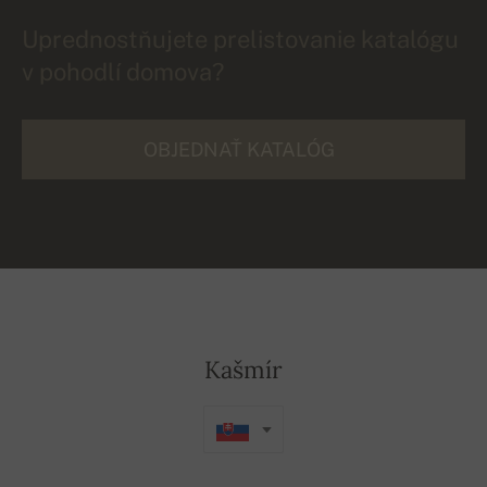
Uprednostňujete prelistovanie katalógu
v pohodlí domova?
OBJEDNAŤ KATALÓG
Kašmír