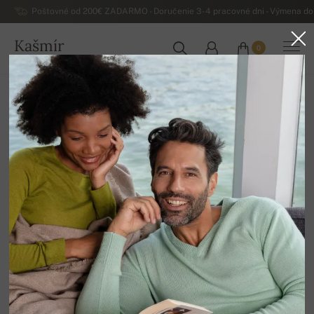
Poštovné od 200€ ZADARMO - Doručenie 3-4 pracovné dni - Výmena do 
Kašmír
0
SLOVENSKO
Domov
Luxusné dámske kašmírové svetre
Dámske kašmírové šaty a tuniky