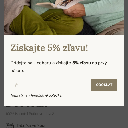
Získajte 5% zľavu!
Pridajte sa k odberu a získajte
5% zľavu
na prvý
nákup.
ODOSLAŤ
Neplatí na výpredajové položky.
Deborah
100% Kašmír | Počet vrstiev: 2
Tabuľka veľkostí