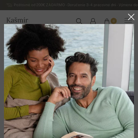
Poštovné od 200€ ZADARMO - Doručenie 3-4 pracovné dni - Výmena do 
Kašmír
0
SLOVENSKO
Domov
Luxusné dámske kašmírové svetre