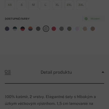
XS
S
M
L
XL
2XL
3XL
DOSTUPNÉ FARBY
Skladom
Detail produktu
100% kašmír, 2 vrstvy. Elegantné šaty s hlbokým a
úzkym véčkovým výstrihom. 1,5 cm lemovanie na