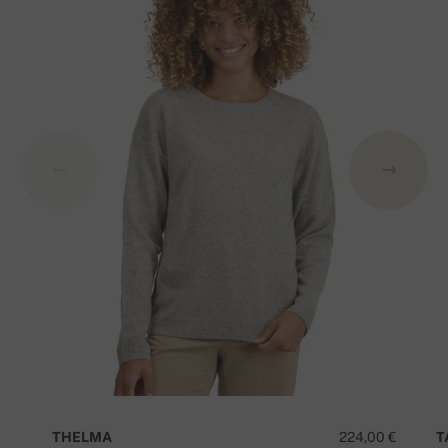
THELMA
224,00 €
T