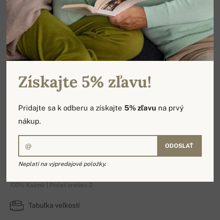
Získajte 5% zľavu!
Pridajte sa k odberu a získajte
5% zľavu
na prvý
nákup.
ODOSLAŤ
Rosalia
Neplatí na výpredajové položky.
100% Kašmír | Počet vrstiev: 2
Tabuľka veľkostí