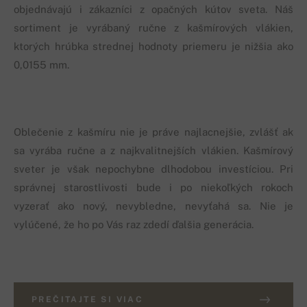
objednávajú i zákazníci z opačných kútov sveta. Náš
sortiment je vyrábaný ručne z kašmírových vlákien,
ktorých hrúbka strednej hodnoty priemeru je nižšia ako
0,0155 mm.
Oblečenie z kašmíru nie je práve najlacnejšie, zvlášť ak
sa vyrába ručne a z najkvalitnejších vlákien. Kašmírový
sveter je však nepochybne dlhodobou investíciou. Pri
správnej starostlivosti bude i po niekoľkých rokoch
vyzerať ako nový, nevybledne, nevyťahá sa. Nie je
vylúčené, že ho po Vás raz zdedí ďalšia generácia.
PREČITAJTE SI VIAC