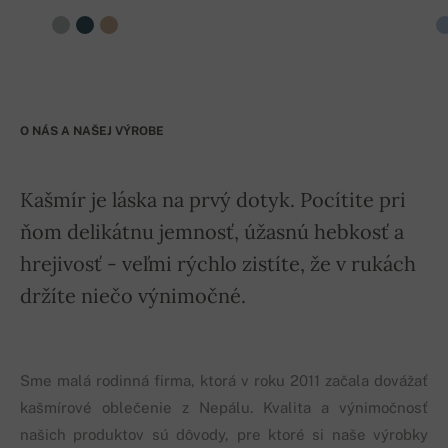
O NÁS A NAŠEJ VÝROBE
Kašmír je láska na prvý dotyk. Pocítite pri
ňom delikátnu jemnosť, úžasnú hebkosť a
hrejivosť - veľmi rýchlo zistíte, že v rukách
držíte niečo výnimočné.
Sme malá rodinná firma, ktorá v roku 2011 začala dovážať
kašmírové oblečenie z Nepálu. Kvalita a výnimočnosť
našich produktov sú dôvody, pre ktoré si naše výrobky