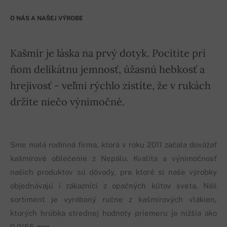
O NÁS A NAŠEJ VÝROBE
Kašmír je láska na prvý dotyk. Pocítite pri
ňom delikátnu jemnosť, úžasnú hebkosť a
hrejivosť - veľmi rýchlo zistíte, že v rukách
držíte niečo výnimočné.
Sme malá rodinná firma, ktorá v roku 2011 začala dovážať
kašmírové oblečenie z Nepálu. Kvalita a výnimočnosť
našich produktov sú dôvody, pre ktoré si naše výrobky
objednávajú i zákazníci z opačných kútov sveta. Náš
sortiment je vyrábaný ručne z kašmírových vlákien,
ktorých hrúbka strednej hodnoty priemeru je nižšia ako
0,0155 mm.