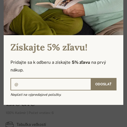
Získajte 5% zľavu!
Pridajte sa k odberu a získajte
5% zľavu
na prvý
nákup.
ODOSLAŤ
Neplatí na výpredajové položky.
Elodie
100% Kašmír | Počet vrstiev: 6
Tabuľka veľkostí