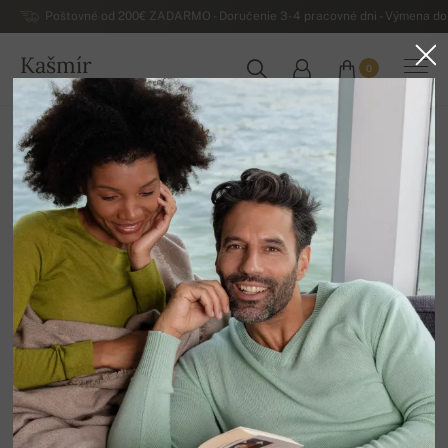
Poštovné od 200€ ZADARMO - Doručenie 3-4 pracovné dni - Výmena do 
Kašmír
0
SLOVENSKO
Domov
Luxusné dámske kašmírové svetre
Dámske kašmírové svetre na zips