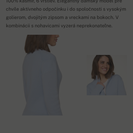
100% kašmír, 6 vrstiev. Elegantný dámsky model pre
chvíle aktívneho odpočinku i do spoločnosti s vysokým
golierom, dvojitým zipsom a vreckami na bokoch. V
kombinácii s nohavicami vyzerá neprekonateľne.