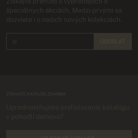
Získajte prehľad o výpredajoch a
špeciálnych akciách. Medzi prvými sa
dozviete i o našich nových kolekciách.
ODOSLAŤ
ZÍSKAJTE KATALÓG ZDARMA
Uprednostňujete prelistovanie katalógu
v pohodlí domova?