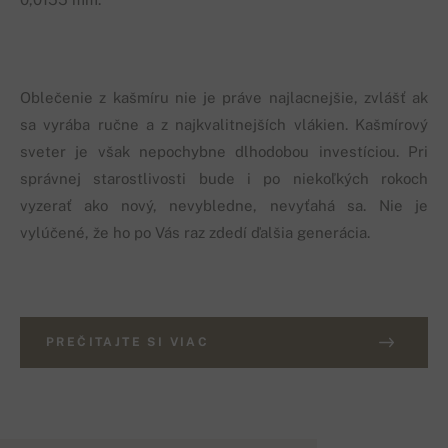
Oblečenie z kašmíru nie je práve najlacnejšie, zvlášť ak
sa vyrába ručne a z najkvalitnejších vlákien. Kašmírový
sveter je však nepochybne dlhodobou investíciou. Pri
správnej starostlivosti bude i po niekoľkých rokoch
vyzerať ako nový, nevybledne, nevyťahá sa. Nie je
vylúčené, že ho po Vás raz zdedí ďalšia generácia.
PREČITAJTE SI VIAC