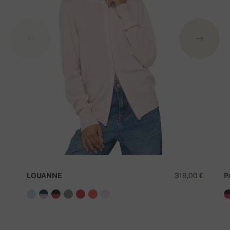
LOUANNE
319,00 €
P