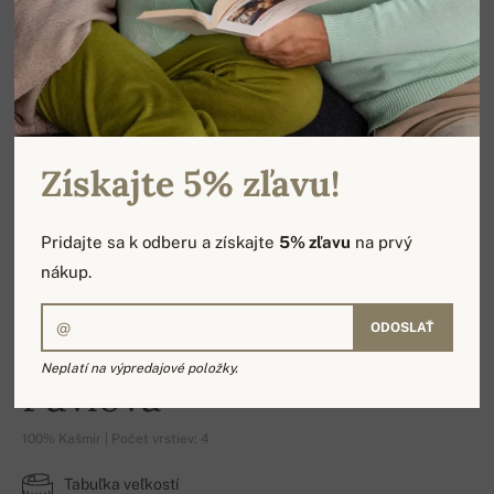
Získajte 5% zľavu!
Pridajte sa k odberu a získajte
5% zľavu
na prvý
nákup.
ODOSLAŤ
Neplatí na výpredajové položky.
Pavlova
100% Kašmír | Počet vrstiev: 4
Tabuľka veľkostí