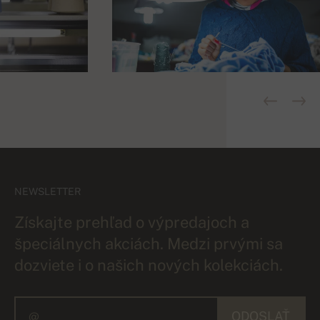
NEWSLETTER
Získajte prehľad o výpredajoch a
špeciálnych akciách. Medzi prvými sa
dozviete i o našich nových kolekciách.
ODOSLAŤ