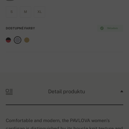
S
M
XL
DOSTUPNÉ FARBY
Skladom
Detail produktu
Comfortable and modern, the PAVLOVA women’s
cardigan is distinguished by its boucle knit texture and