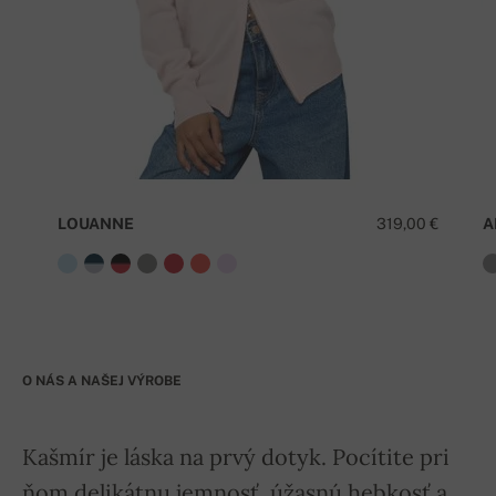
LOUANNE
319,00 €
A
O NÁS A NAŠEJ VÝROBE
Kašmír je láska na prvý dotyk. Pocítite pri
ňom delikátnu jemnosť, úžasnú hebkosť a