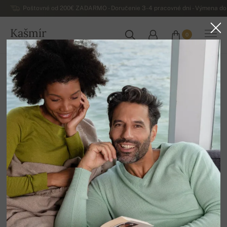
Poštovné od 200€ ZADARMO - Doručenie 3-4 pracovné dni - Výmena do 
Kašmír
0
SLOVENSKO
Domov
Luxusné dámske kašmírové svetre
Dámske kašmírové svetre na zips