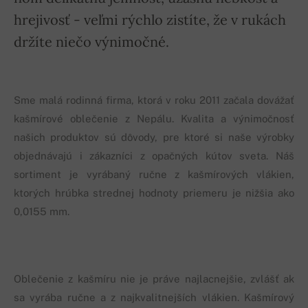
hrejivosť - veľmi rýchlo zistíte, že v rukách
držíte niečo výnimočné.
Sme malá rodinná firma, ktorá v roku 2011 začala dovážať
kašmírové oblečenie z Nepálu. Kvalita a výnimočnosť
našich produktov sú dôvody, pre ktoré si naše výrobky
objednávajú i zákazníci z opačných kútov sveta. Náš
sortiment je vyrábaný ručne z kašmírových vlákien,
ktorých hrúbka strednej hodnoty priemeru je nižšia ako
0,0155 mm.
Oblečenie z kašmíru nie je práve najlacnejšie, zvlášť ak
sa vyrába ručne a z najkvalitnejších vlákien. Kašmírový