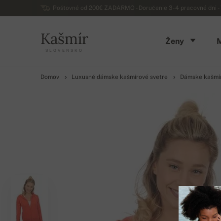
Poštovné od 200€ ZADARMO - Doručenie 3-4 pracovné dni - 
Kašmír
Ženy
SLOVENSKO
Domov
Luxusné dámske kašmírové svetre
Dámske kašmír