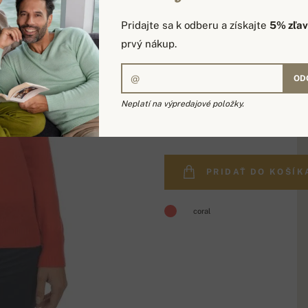
Pridajte sa k odberu a získajte
5% zľa
prvý nákup.
OD
Neplatí na výpredajové položky.
349,00 €
PRIDAŤ DO KOŠÍK
coral