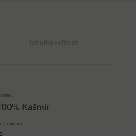
Tabuľka veľkostí
ATERIÁL
100% Kašmír
OČET VRSTIEV
2