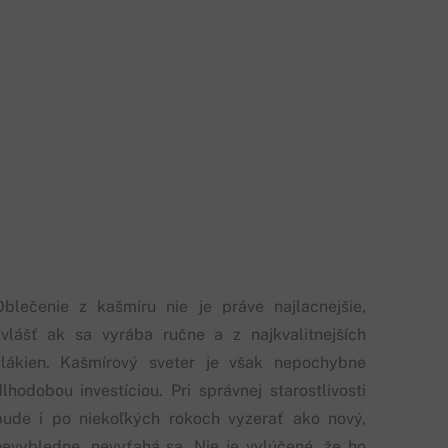
Oblečenie z kašmíru nie je práve najlacnejšie,
zvlášť ak sa vyrába ručne a z najkvalitnejších
vlákien. Kašmírový sveter je však nepochybne
dlhodobou investíciou. Pri správnej starostlivosti
bude i po niekoľkých rokoch vyzerať ako nový,
nevybledne, nevyťahá sa. Nie je vylúčené, že ho