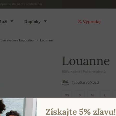
Výmena do 14 dní od dodania
Muži
Doplnky
Výpredaj
ové svetre s kapucňou
Louanne
Louanne
100% Kašmír | Počet vrstiev: 2
Tabuľka veľkostí
XS
S
M
L
Získajte 5% zľavu!
DOSTUPNÉ FARBY