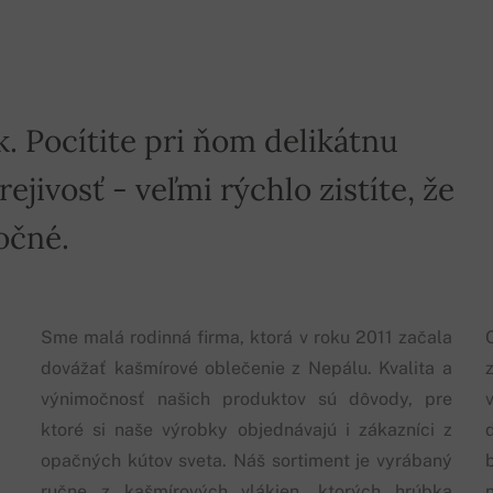
k. Pocítite pri ňom delikátnu
jivosť - veľmi rýchlo zistíte, že
očné.
Sme malá rodinná firma, ktorá v roku 2011 začala
dovážať kašmírové oblečenie z Nepálu. Kvalita a
výnimočnosť našich produktov sú dôvody, pre
ktoré si naše výrobky objednávajú i zákazníci z
opačných kútov sveta. Náš sortiment je vyrábaný
ručne z kašmírových vlákien, ktorých hrúbka