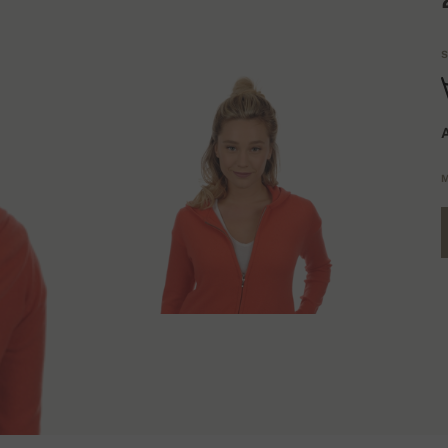
S
A
M