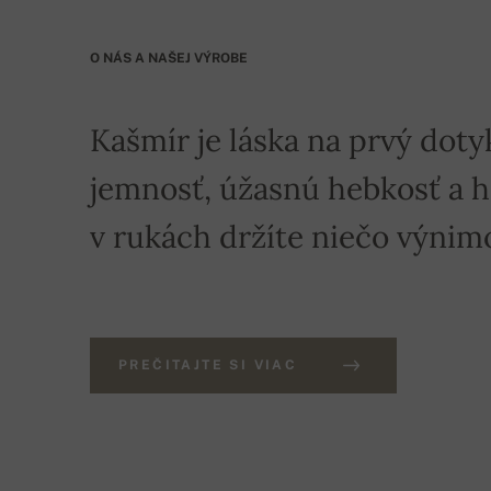
O NÁS A NAŠEJ VÝROBE
Kašmír je láska na prvý doty
jemnosť, úžasnú hebkosť a hre
v rukách držíte niečo výnim
PREČITAJTE SI VIAC