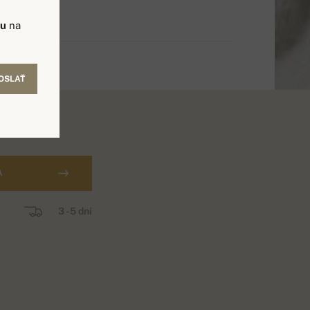
vu
na
OSLAŤ
A
3 - 5 dní