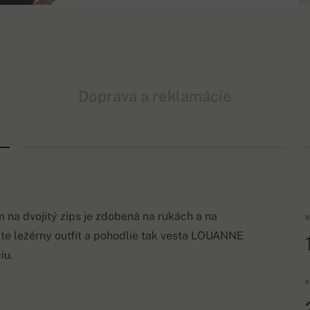
Doprava a reklamácie
 na dvojitý zips je zdobená na rukách a na
M
te ležérny outfit a pohodlie tak vesta LOUANNE
iu.
P