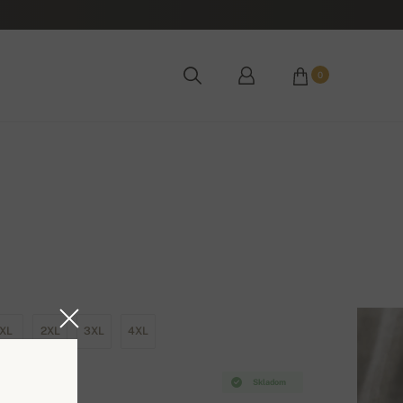
0
XL
2XL
3XL
4XL
Skladom