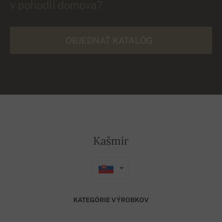
v pohodlí domova?
OBJEDNAŤ KATALÓG
Kašmír
KATEGÓRIE VÝROBKOV