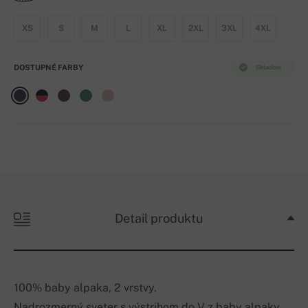
XS
S
M
L
XL
2XL
3XL
4XL
DOSTUPNÉ FARBY
Skladom
Detail produktu
100% baby alpaka, 2 vrstvy.
Nadrozmerný sveter s výstrihom do V z baby alpaky.