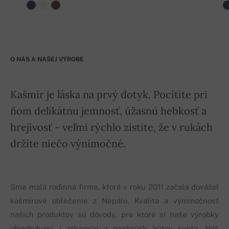
O NÁS A NAŠEJ VÝROBE
Kašmír je láska na prvý dotyk. Pocítite pri
ňom delikátnu jemnosť, úžasnú hebkosť a
hrejivosť - veľmi rýchlo zistíte, že v rukách
držíte niečo výnimočné.
Sme malá rodinná firma, ktorá v roku 2011 začala dovážať
kašmírové oblečenie z Nepálu. Kvalita a výnimočnosť
našich produktov sú dôvody, pre ktoré si naše výrobky
objednávajú i zákazníci z opačných kútov sveta. Náš