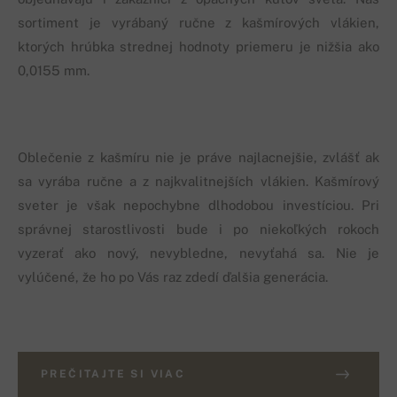
sortiment je vyrábaný ručne z kašmírových vlákien,
ktorých hrúbka strednej hodnoty priemeru je nižšia ako
0,0155 mm.
Oblečenie z kašmíru nie je práve najlacnejšie, zvlášť ak
sa vyrába ručne a z najkvalitnejších vlákien. Kašmírový
sveter je však nepochybne dlhodobou investíciou. Pri
správnej starostlivosti bude i po niekoľkých rokoch
vyzerať ako nový, nevybledne, nevyťahá sa. Nie je
vylúčené, že ho po Vás raz zdedí ďalšia generácia.
PREČITAJTE SI VIAC