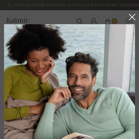
Poštovné od 200€ ZADARMO - Doručenie 3-4 pracovné dni - Výmena do 
Kašmír
0
SLOVENSKO
Domov
Luxusné dámske kašmírové svetre
Dámske svetre z alpacy