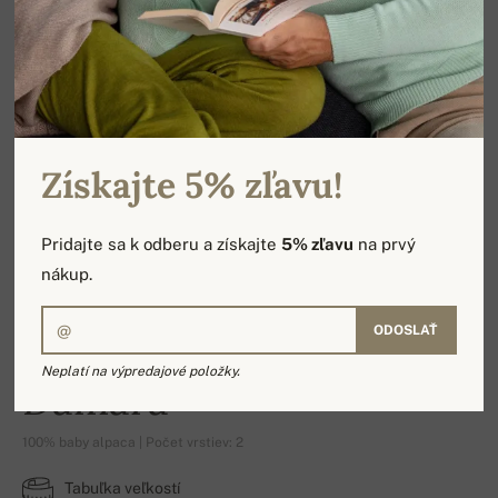
Získajte 5% zľavu!
Pridajte sa k odberu a získajte
5% zľavu
na prvý
nákup.
ODOSLAŤ
Neplatí na výpredajové položky.
Damara
100% baby alpaca | Počet vrstiev: 2
Tabuľka veľkostí