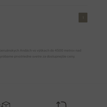
1
e v peruánskych Andách vo výškach do 4500 metrov nad
 vyrábame prvotriedne svetre za dostupnejšie ceny.