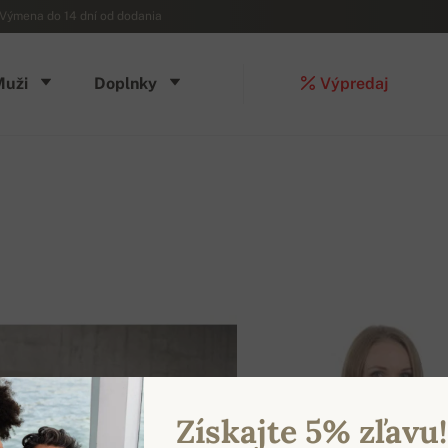
Výmena do 14 dní od dodania
Muži
Doplnky
Výpredaj
Získajte 5% zľavu!