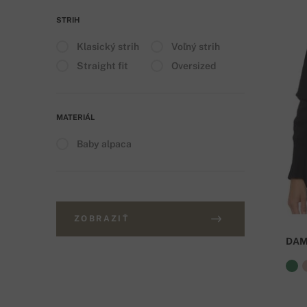
STRIH
Klasický strih
Voľný strih
Straight fit
Oversized
MATERIÁL
Baby alpaca
ZOBRAZIŤ
DA