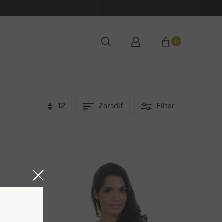
0
12
Zoradiť
Filter