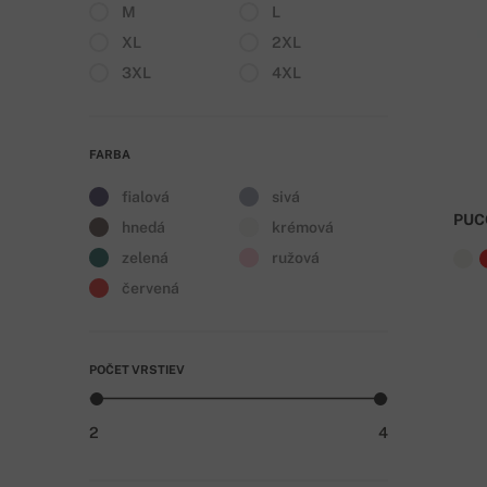
M
L
XL
2XL
3XL
4XL
FARBA
fialová
sivá
PUC
hnedá
krémová
zelená
ružová
červená
POČET VRSTIEV
2
4