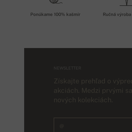
Ponúkame 100% kašmír
Ručná výroba
NEWSLETTER
Získajte prehľad o výpre
akciách. Medzi prvými sa
nových kolekciách.