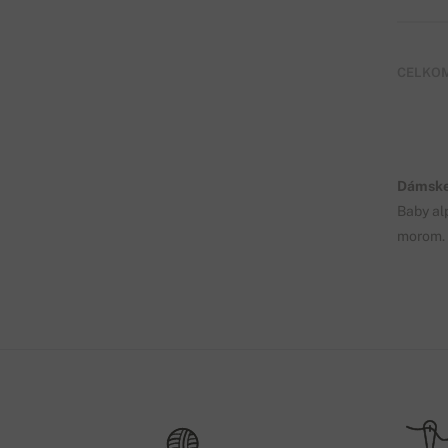
CELKOM
Dámske 
Baby al
morom. 