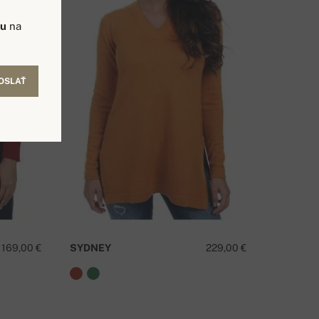
vu
na
OSLAŤ
169,00 €
SYDNEY
229,00 €