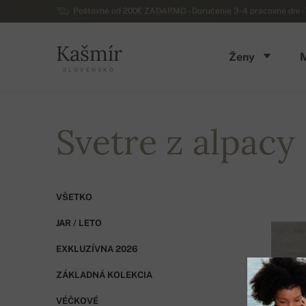
Poštovné od 200€ ZADARMO - Doručenie 3-4 pracovné dni - 
Kašmír
Ženy
SLOVENSKO
Svetre z alpacy
VŠETKO
JAR / LETO
EXKLUZÍVNA 2026
ZÁKLADNÁ KOLEKCIA
VÉČKOVÉ