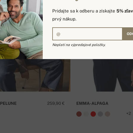
Pridajte sa k odberu a získajte
5% zľa
prvý nákup.
OD
Neplatí na výpredajové položky.
PELUNE
259,90 €
EMMA-ALPAGA
+2