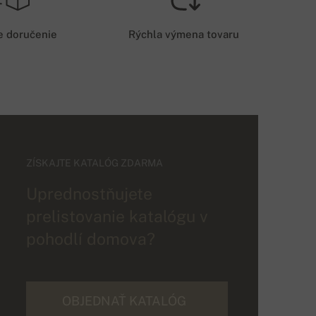
e doručenie
Rýchla výmena tovaru
ZÍSKAJTE KATALÓG ZDARMA
Uprednostňujete
prelistovanie katalógu v
pohodlí domova?
OBJEDNAŤ KATALÓG