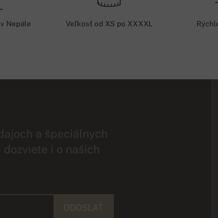
 v Nepále
Veľkosť od XS po XXXXL
Rýchl
dajoch a špeciálnych
 dozviete i o našich
ODOSLAŤ