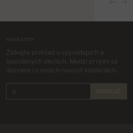
NEWSLETTER
Získajte prehľad o výpredajoch a
špeciálnych akciách. Medzi prvými sa
dozviete i o našich nových kolekciách.
ODOSLAŤ