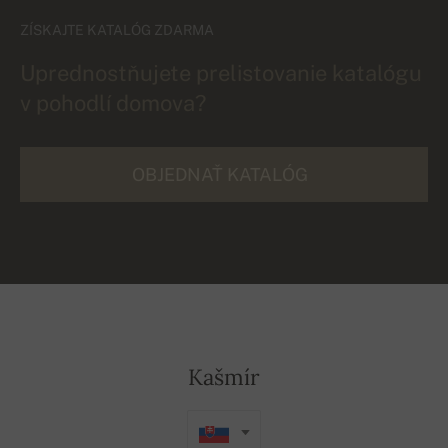
ZÍSKAJTE KATALÓG ZDARMA
Uprednostňujete prelistovanie katalógu
v pohodlí domova?
OBJEDNAŤ KATALÓG
Kašmír