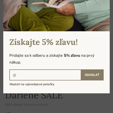
Získajte 5% zľavu!
Pridajte sa k odberu a získajte
5% zľavu
na prvý
nákup.
ODOSLAŤ
Neplatí na výpredajové položky.
-16%
Darlene SALE
100% Kašmír | Počet vrstiev: 6