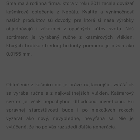
Sme malá rodinná firma, ktorá v roku 2011 začala dovážať
kašmírové oblečenie z Nepálu. Kvalita a výnimočnosť
našich produktov sú dôvody, pre ktoré si naše výrobky
objednávajú i zákazníci z opačných kútov sveta. Náš
sortiment je vyrábaný ručne z kašmírových vlákien,
ktorých hrúbka strednej hodnoty priemeru je nižšia ako
0,0155 mm.
Oblečenie z kašmíru nie je práve najlacnejšie, zvlášť ak
sa vyrába ručne a z najkvalitnejších vlákien. Kašmírový
sveter je však nepochybne dlhodobou investíciou. Pri
správnej starostlivosti bude i po niekoľkých rokoch
vyzerať ako nový, nevybledne, nevyťahá sa. Nie je
vylúčené, že ho po Vás raz zdedí ďalšia generácia.