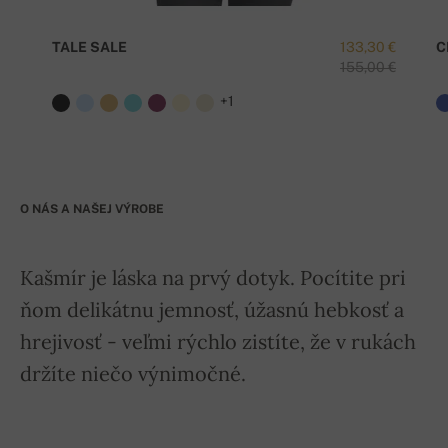
TALE SALE
133,30 €
C
155,00 €
+1
O NÁS A NAŠEJ VÝROBE
Kašmír je láska na prvý dotyk. Pocítite pri
ňom delikátnu jemnosť, úžasnú hebkosť a
hrejivosť - veľmi rýchlo zistíte, že v rukách
držíte niečo výnimočné.