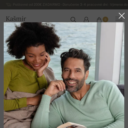
Poštovné od 200€ ZADARMO - Doručenie 3-4 pracovné dni - Výmena do 
Kašmír
0
SLOVENSKO
Domov
Výpredaj
Dámske svetre