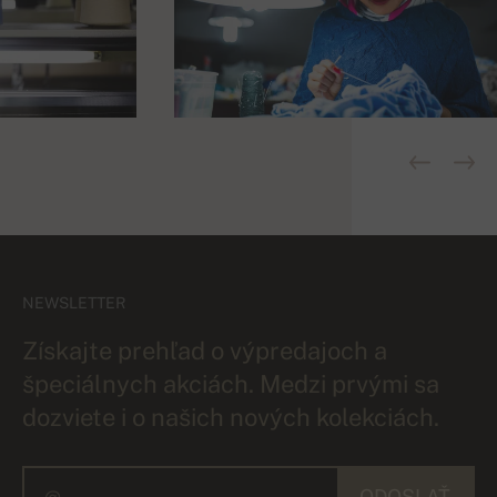
NEWSLETTER
Získajte prehľad o výpredajoch a
špeciálnych akciách. Medzi prvými sa
dozviete i o našich nových kolekciách.
ODOSLAŤ