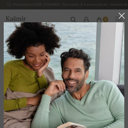
Poštovné od 200€ ZADARMO - Doručenie 3-4 pracovné dni - Výmena do 
Kašmír
0
SLOVENSKO
Domov
Výpredaj
Dámske svetre