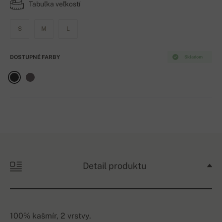
Tabuľka veľkostí
S
M
L
DOSTUPNÉ FARBY
Skladom
Detail produktu
100% kašmír, 2 vrstvy.