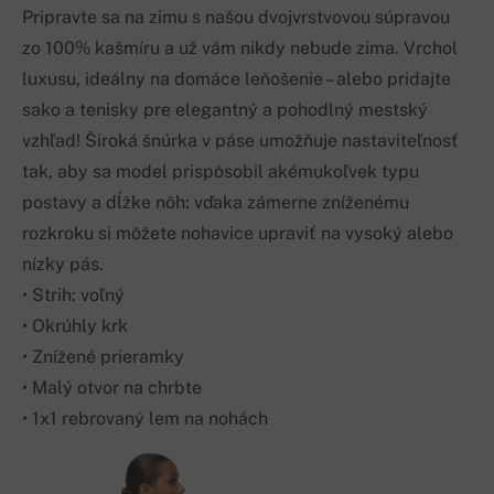
Pripravte sa na zimu s našou dvojvrstvovou súpravou
zo 100% kašmíru a už vám nikdy nebude zima. Vrchol
luxusu, ideálny na domáce leňošenie – alebo pridajte
sako a tenisky pre elegantný a pohodlný mestský
vzhľad! Široká šnúrka v páse umožňuje nastaviteľnosť
tak, aby sa model prispôsobil akémukoľvek typu
postavy a dĺžke nôh: vďaka zámerne zníženému
rozkroku si môžete nohavice upraviť na vysoký alebo
nízky pás.
• Strih: voľný
• Okrúhly krk
• Znížené prieramky
• Malý otvor na chrbte
• 1x1 rebrovaný lem na nohách