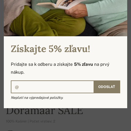
Získajte 5% zľavu!
Pridajte sa k odberu a získajte
5% zľavu
na prvý
nákup.
ODOSLAŤ
Neplatí na výpredajové položky.
-16%
Doramaar SALE
100% Kašmír | Počet vrstiev: 2