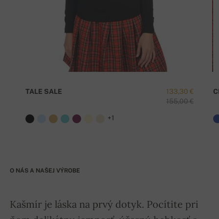
TALE SALE
133,30 €
C
155,00 €
+1
O NÁS A NAŠEJ VÝROBE
Kašmír je láska na prvý dotyk. Pocítite pri