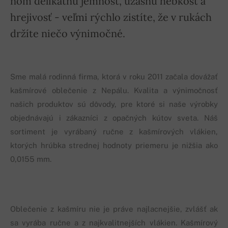
ňom delikátnu jemnosť, úžasnú hebkosť a
hrejivosť - veľmi rýchlo zistíte, že v rukách
držíte niečo výnimočné.
Sme malá rodinná firma, ktorá v roku 2011 začala dovážať
kašmírové oblečenie z Nepálu. Kvalita a výnimočnosť
našich produktov sú dôvody, pre ktoré si naše výrobky
objednávajú i zákazníci z opačných kútov sveta. Náš
sortiment je vyrábaný ručne z kašmírových vlákien,
ktorých hrúbka strednej hodnoty priemeru je nižšia ako
0,0155 mm.
Oblečenie z kašmíru nie je práve najlacnejšie, zvlášť ak
sa vyrába ručne a z najkvalitnejších vlákien. Kašmírový