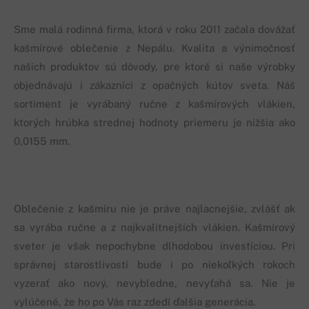
Sme malá rodinná firma, ktorá v roku 2011 začala dovážať
kašmírové oblečenie z Nepálu. Kvalita a výnimočnosť
našich produktov sú dôvody, pre ktoré si naše výrobky
objednávajú i zákazníci z opačných kútov sveta. Náš
sortiment je vyrábaný ručne z kašmírových vlákien,
ktorých hrúbka strednej hodnoty priemeru je nižšia ako
0,0155 mm.
Oblečenie z kašmíru nie je práve najlacnejšie, zvlášť ak
sa vyrába ručne a z najkvalitnejších vlákien. Kašmírový
sveter je však nepochybne dlhodobou investíciou. Pri
správnej starostlivosti bude i po niekoľkých rokoch
vyzerať ako nový, nevybledne, nevyťahá sa. Nie je
vylúčené, že ho po Vás raz zdedí ďalšia generácia.