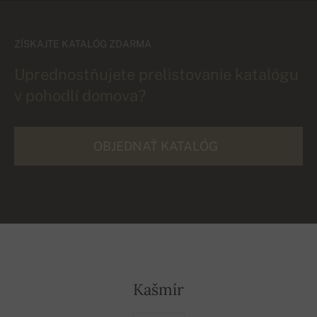
ZÍSKAJTE KATALÓG ZDARMA
Uprednostňujete prelistovanie katalógu
v pohodlí domova?
OBJEDNAŤ KATALÓG
Kašmír