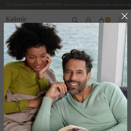
Poštovné od 200€ ZADARMO - Doručenie 3-4 pracovné dni - Výmena do 
Kašmír
0
SLOVENSKO
Domov
Výpredaj
Dámske svetre