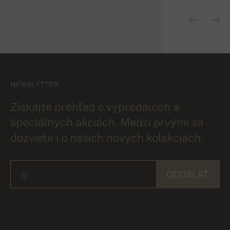
NEWSLETTER
Získajte prehľad o výpredajoch a
špeciálnych akciách. Medzi prvými sa
dozviete i o našich nových kolekciách.
ODOSLAŤ