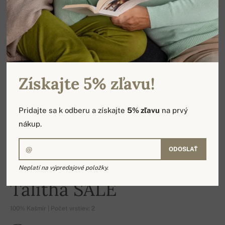
Získajte 5% zľavu!
Pridajte sa k odberu a získajte
5% zľavu
na prvý
nákup.
ODOSLAŤ
Neplatí na výpredajové položky.
-16%
Talitha SALE
100% Kašmír | Počet vrstiev: 2