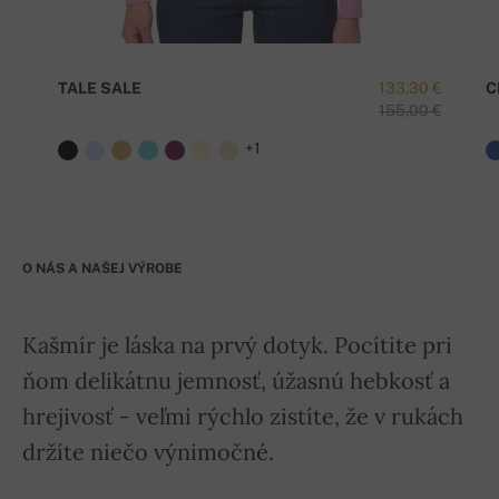
TALE SALE
133,30 €
C
155,00 €
+1
O NÁS A NAŠEJ VÝROBE
Kašmír je láska na prvý dotyk. Pocítite pri
ňom delikátnu jemnosť, úžasnú hebkosť a
hrejivosť - veľmi rýchlo zistíte, že v rukách
držíte niečo výnimočné.