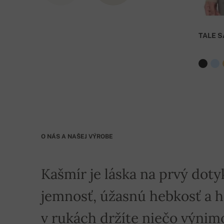
TALE S
O NÁS A NAŠEJ VÝROBE
Kašmír je láska na prvý doty
jemnosť, úžasnú hebkosť a hre
v rukách držíte niečo výnim