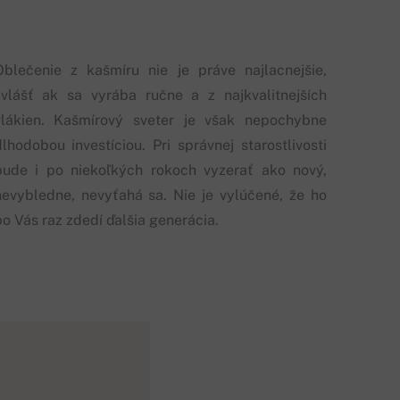
Oblečenie z kašmíru nie je práve najlacnejšie,
zvlášť ak sa vyrába ručne a z najkvalitnejších
vlákien. Kašmírový sveter je však nepochybne
dlhodobou investíciou. Pri správnej starostlivosti
bude i po niekoľkých rokoch vyzerať ako nový,
nevybledne, nevyťahá sa. Nie je vylúčené, že ho
po Vás raz zdedí ďalšia generácia.