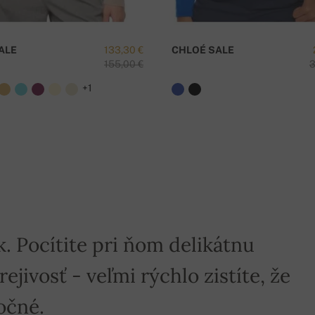
ALE
133,30 €
CHLOÉ SALE
155,00 €
3
+1
k. Pocítite pri ňom delikátnu
jivosť - veľmi rýchlo zistíte, že
očné.