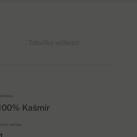
Tabuľka veľkostí
ATERIÁL
100% Kašmír
OČET VRSTIEV
4