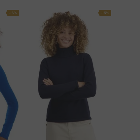
PÔSOB DOPRAVY
-16%
-15%
ÁTE OTÁZKU K PRODUKTU?
NAPÍŠTE NÁM