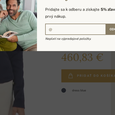
Pridajte sa k odberu a získajte
5% zľa
prvý nákup.
OD
Neplatí na výpredajové položky.
549,00 €
460,83 €
PRIDAŤ DO KOŠÍK
dress blue