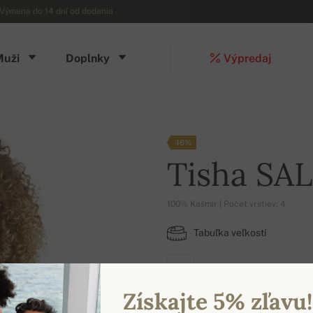
Výmena do 14 dní od dodania
Muži
Doplnky
Výpredaj
-16%
Tisha SA
100% Kašmír | Počet vrstiev: 4
Tabuľka veľkostí
M
Získajte 5% zľavu!
DOSTUPNÉ FARBY