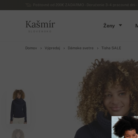
Poštovné od 200€ ZADARMO - Doručenie 3-4 pracovné dni - 
Kašmír
Ženy
SLOVENSKO
Domov
Výpredaj
Dámske svetre
Tisha SALE