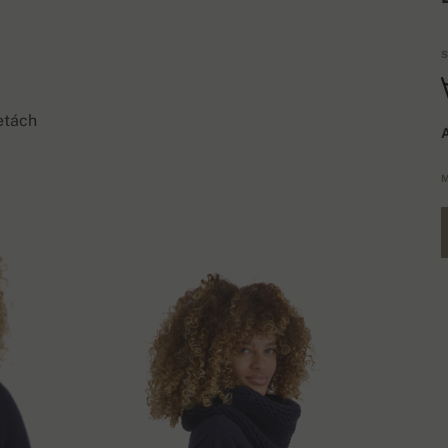
S
etách
A
M