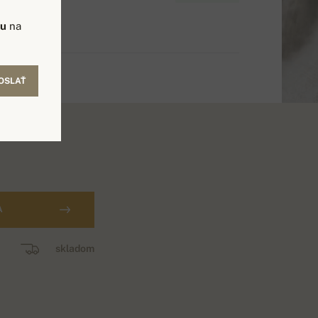
vu
na
OSLAŤ
A
skladom