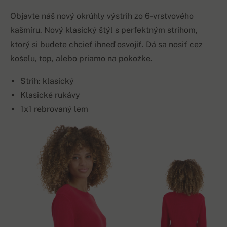
Objavte náš nový okrúhly výstrih zo 6-vrstvového
kašmíru. Nový klasický štýl s perfektným strihom,
ktorý si budete chcieť ihneď osvojiť. Dá sa nosiť cez
košeľu, top, alebo priamo na pokožke.
Strih: klasický
Klasické rukávy
1x1 rebrovaný lem