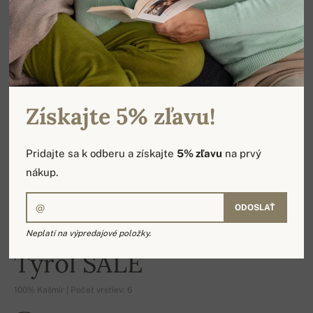
Získajte 5% zľavu!
Pridajte sa k odberu a získajte
5% zľavu
na prvý
nákup.
ODOSLAŤ
Neplatí na výpredajové položky.
-16%
Tyrol SALE
100% Kašmír | Počet vrstiev: 6