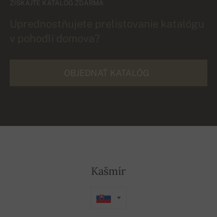
ZÍSKAJTE KATALÓG ZDARMA
Uprednostňujete prelistovanie katalógu
v pohodlí domova?
OBJEDNAŤ KATALÓG
Kašmír