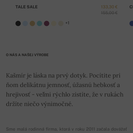
TALE SALE
133,30 €
C
155,00 €
+1
O NÁS A NAŠEJ VÝROBE
Kašmír je láska na prvý dotyk. Pocítite pri
ňom delikátnu jemnosť, úžasnú hebkosť a
hrejivosť - veľmi rýchlo zistíte, že v rukách
držíte niečo výnimočné.
Sme malá rodinná firma, ktorá v roku 2011 začala dovážať