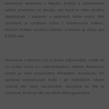
kašmírové oblečenie z Nepálu. Kvalita a výnimočnosť
našich produktov sú dôvody, pre ktoré si naše výrobky
objednávajú i zákazníci z opačných kútov sveta. Náš
sortiment je vyrábaný ručne z kašmírových vlákien,
ktorých hrúbka strednej hodnoty priemeru je nižšia ako
0,0155 mm.
Oblečenie z kašmíru nie je práve najlacnejšie, zvlášť ak
sa vyrába ručne a z najkvalitnejších vlákien. Kašmírový
sveter je však nepochybne dlhodobou investíciou. Pri
správnej starostlivosti bude i po niekoľkých rokoch
vyzerať ako nový, nevybledne, nevyťahá sa. Nie je
vylúčené, že ho po Vás raz zdedí ďalšia generácia.