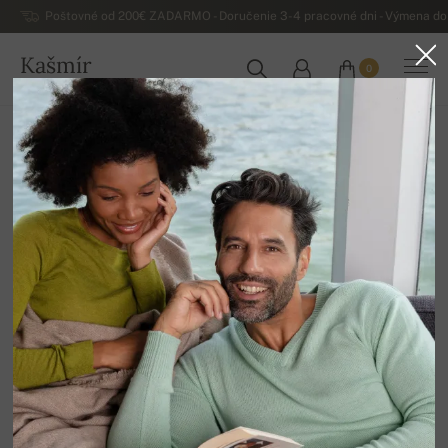
Poštovné od 200€ ZADARMO - Doručenie 3-4 pracovné dni - Výmena do 
Kašmír
0
SLOVENSKO
Domov
Výpredaj
Dámske svetre