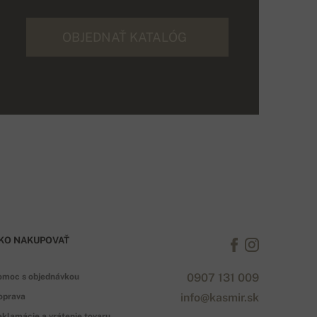
OBJEDNAŤ KATALÓG
KO NAKUPOVAŤ
0907 131 009
omoc s objednávkou
info@kasmir.sk
oprava
klamácie a vrátenie tovaru