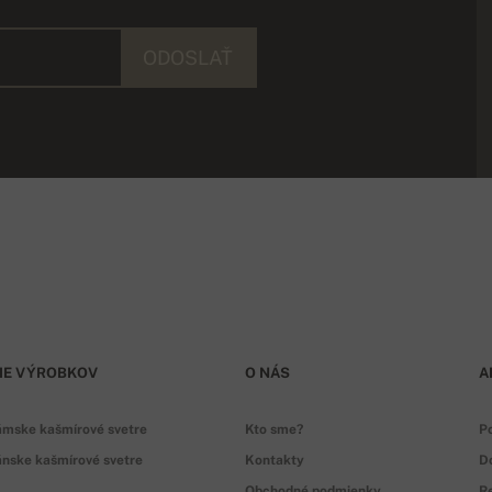
ODOSLAŤ
IE VÝROBKOV
O NÁS
A
ámske kašmírové svetre
Kto sme?
P
nske kašmírové svetre
Kontakty
D
Obchodné podmienky
Re