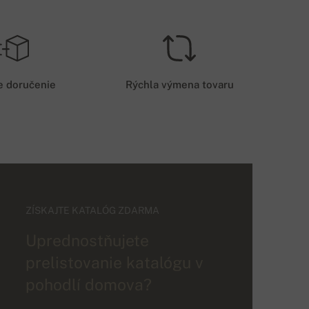
e doručenie
Rýchla výmena tovaru
ZÍSKAJTE KATALÓG ZDARMA
Uprednostňujete
prelistovanie katalógu v
pohodlí domova?