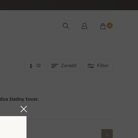
0
12
Zoradiť
Filter
ádza žiadny tovar.
1