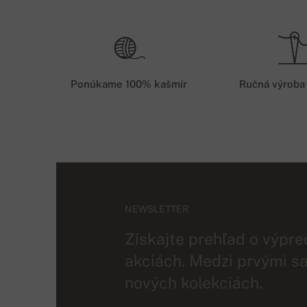
Ponúkame 100% kašmír
Ručná výroba
NEWSLETTER
Získajte prehľad o výpre
akciách. Medzi prvými sa
nových kolekciách.