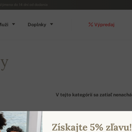
Výmena do 14 dní od dodania
Muži
Doplnky
Výpredaj
cy
V tejto kategórií sa zatiaľ nenach
Získajte 5% zľavu!
: 0 PRODUKTOV / 1 STRÁN