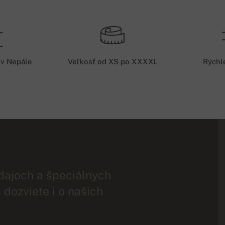
 v Nepále
Veľkosť od XS po XXXXL
Rýchl
dajoch a špeciálnych
 dozviete i o našich