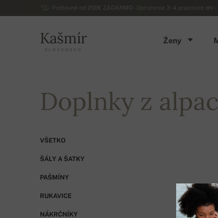
Poštovné od 200€ ZADARMO - Doručenie 3-4 pracovné dni - 
Kašmír
Ženy
SLOVENSKO
Doplnky z alpa
VŠETKO
ŠÁLY A ŠATKY
PAŠMÍNY
RUKAVICE
CELKOM
NÁKRČNÍKY