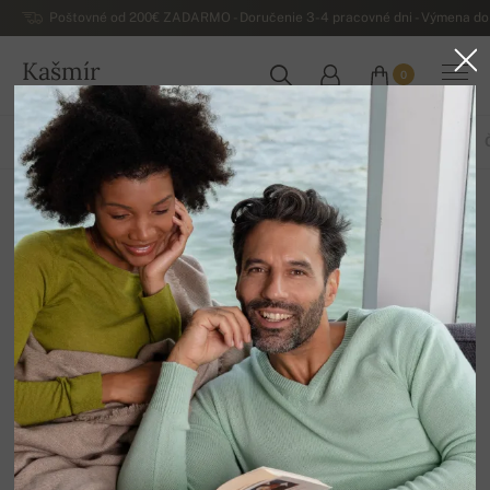
Poštovné od 200€ ZADARMO - Doručenie 3-4 pracovné dni - Výmena do 
Kašmír
0
SLOVENSKO
VŠETKO
ŠÁLY A ŠATKY
PAŠMÍNY
RUKAVICE
NÁKRČNÍKY
Voucher
12
Zoradiť
Filter