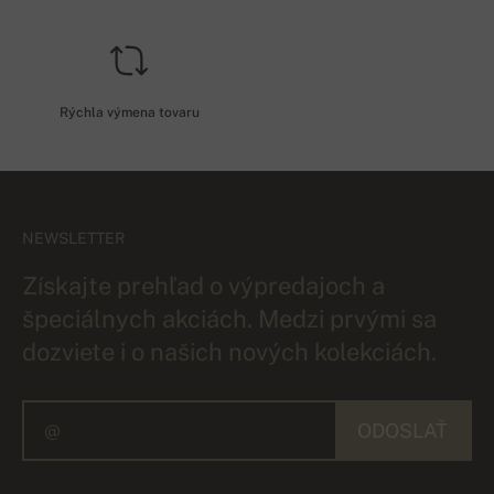
Rýchla výmena tovaru
NEWSLETTER
Získajte prehľad o výpredajoch a
špeciálnych akciách. Medzi prvými sa
dozviete i o našich nových kolekciách.
ODOSLAŤ