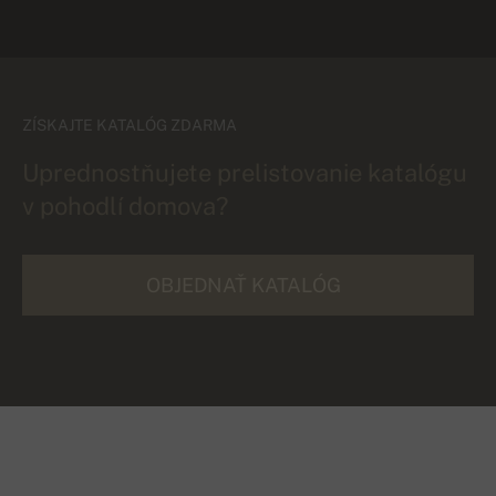
ZÍSKAJTE KATALÓG ZDARMA
Uprednostňujete prelistovanie katalógu
v pohodlí domova?
OBJEDNAŤ KATALÓG