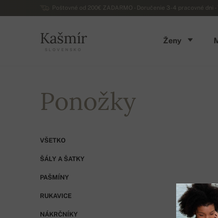
Poštovné od 200€ ZADARMO - Doručenie 3-4 pracovné dni - 
Kašmír
Ženy
SLOVENSKO
Ponožky
VŠETKO
ŠÁLY A ŠATKY
PAŠMÍNY
RUKAVICE
NÁKRČNÍKY