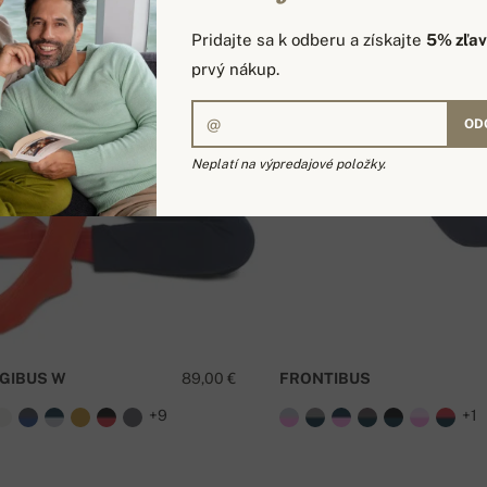
Pridajte sa k odberu a získajte
5% zľa
prvý nákup.
OD
Neplatí na výpredajové položky.
GIBUS W
89,00 €
FRONTIBUS
+9
+1