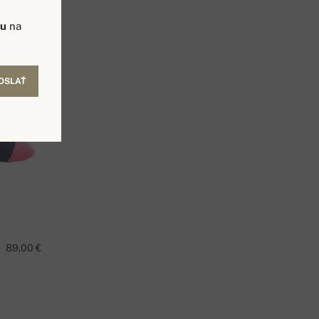
vu
na
OSLAŤ
89,00 €