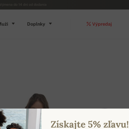
Výmena do 14 dní od dodania
Muži
Doplnky
Výpredaj
Získajte 5% zľavu!