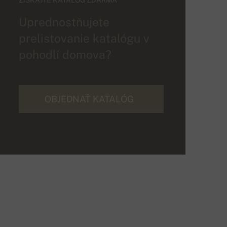
Uprednostňujete
prelistovanie katalógu v
pohodlí domova?
OBJEDNAŤ KATALÓG