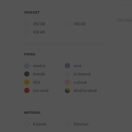
VEĽKOSŤ
CELKOM
35/38
39/42
43/46
FARBA
modrá
sivá
hnedá
krémová
žltá
ružová
červená
dvojfarebné
MATERIÁL
Kašmír
Elastan