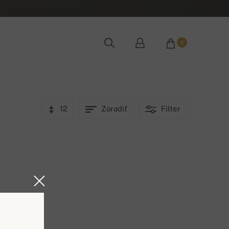
0
12
Zoradiť
Filter