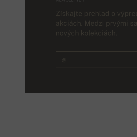
Získajte prehľad o výpre
akciách. Medzi prvými sa
nových kolekciách.