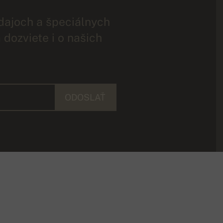
dajoch a špeciálnych
 dozviete i o našich
ODOSLAŤ