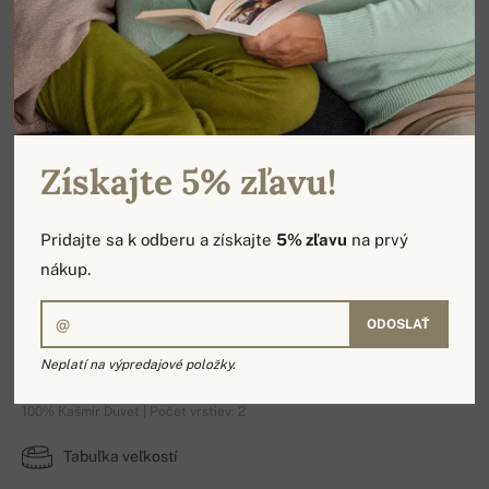
Získajte 5% zľavu!
Pridajte sa k odberu a získajte
5% zľavu
na prvý
nákup.
ODOSLAŤ
Boubou
Neplatí na výpredajové položky.
100% Kašmír Duvet | Počet vrstiev: 2
Tabuľka veľkostí