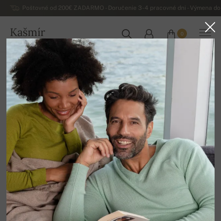
Poštovné od 200€ ZADARMO - Doručenie 3-4 pracovné dni - Výmena do 
Kašmír
0
SLOVENSKO
Domov
Luxusné dámske kašmírové svetre
Homewear