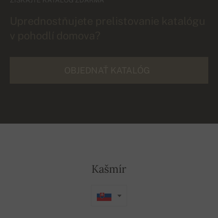
Uprednostňujete prelistovanie katalógu
v pohodlí domova?
OBJEDNAŤ KATALÓG
Kašmír