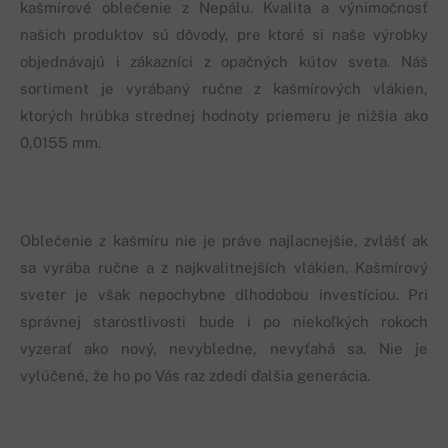
kašmírové oblečenie z Nepálu. Kvalita a výnimočnosť
našich produktov sú dôvody, pre ktoré si naše výrobky
objednávajú i zákazníci z opačných kútov sveta. Náš
sortiment je vyrábaný ručne z kašmírových vlákien,
ktorých hrúbka strednej hodnoty priemeru je nižšia ako
0,0155 mm.
Oblečenie z kašmíru nie je práve najlacnejšie, zvlášť ak
sa vyrába ručne a z najkvalitnejších vlákien. Kašmírový
sveter je však nepochybne dlhodobou investíciou. Pri
správnej starostlivosti bude i po niekoľkých rokoch
vyzerať ako nový, nevybledne, nevyťahá sa. Nie je
vylúčené, že ho po Vás raz zdedí ďalšia generácia.