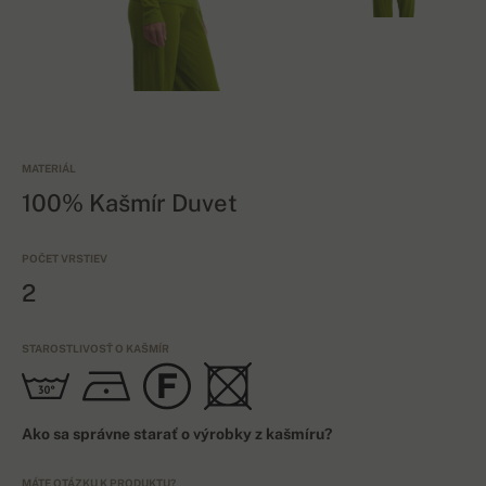
MATERIÁL
100% Kašmír Duvet
POČET VRSTIEV
2
STAROSTLIVOSŤ O KAŠMÍR
Ako sa správne starať o výrobky z kašmíru?
MÁTE OTÁZKU K PRODUKTU?