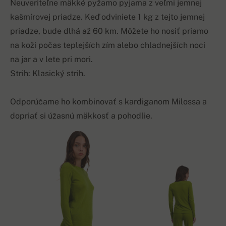
Neuveriteľne mäkké pyžamo pyjama z veľmi jemnej
kašmírovej priadze. Keď odviniete 1 kg z tejto jemnej
priadze, bude dlhá až 60 km. Môžete ho nosiť priamo
na koži počas teplejších zím alebo chladnejších noci
na jar a v lete pri mori.
Strih: Klasický strih.
Odporúčame ho kombinovať s kardiganom Milossa a
dopriať si úžasnú mäkkosť a pohodlie.