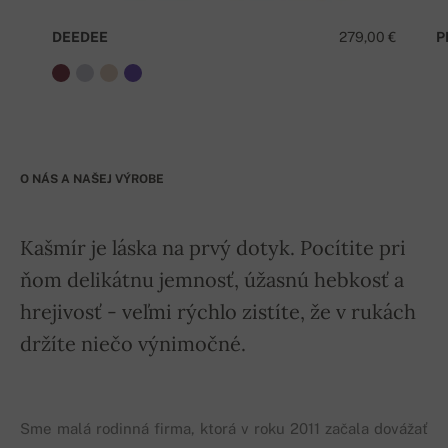
DEEDEE
279,00 €
P
O NÁS A NAŠEJ VÝROBE
Kašmír je láska na prvý dotyk. Pocítite pri
ňom delikátnu jemnosť, úžasnú hebkosť a
hrejivosť - veľmi rýchlo zistíte, že v rukách
držíte niečo výnimočné.
Sme malá rodinná firma, ktorá v roku 2011 začala dovážať