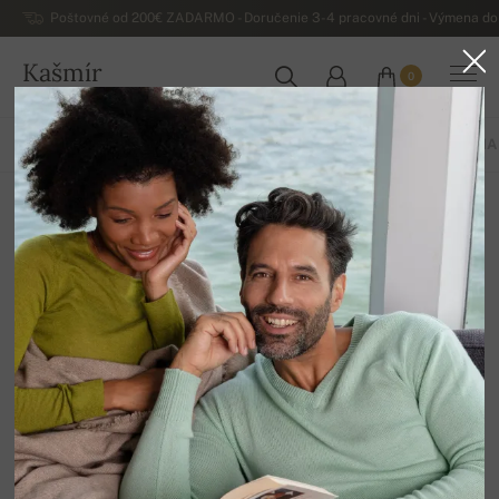
Poštovné od 200€ ZADARMO - Doručenie 3-4 pracovné dni - Výmena do 
Kašmír
0
SLOVENSKO
VŠETKO
JAR / LETO
EXKLUZÍVNA 2026
ZÁKLADNÁ KOLEKCIA
Homewear
12
Zoradiť
Filter