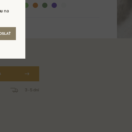
vu
na
OSLAŤ
A
3 - 5 dní