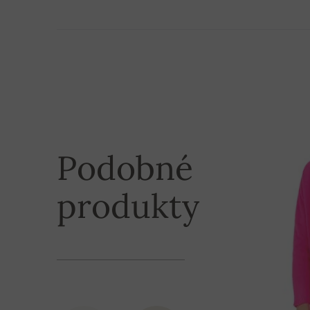
Potrebujete nejaký produkt z našej ponuky urg
L
61 cm
bližšie informácie nás neváhajte kontaktovať.
Tovar odosielame cez kuriérsku službu UPS:
XL
62 cm
1. Kuriér UPS alebo Slovenská pošta (dobierka)
2XL
64 cm
zvyčajne doručený do 3 dní od odoslania objedn
Podobné
2. Kuriér UPS alebo Slovenská pošta (platba n
doručený do 3 dní od prijatia platby na náš účet
produkty
Pri objednávke nad 200,– € je poštovné zdarma!