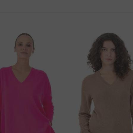
entne? Vieme zabezpečiť expresnú dopravu, pre
59 cm
47 cm
S
60 cm
49 cm
 -
3,5€
- platíte až pri prevzaní tovaru,
tovar je
61 cm
52 cm
ávky.
a účet) -
3€
- platíte vopred,
tovar je zvyčajne
.
M