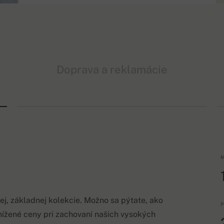
Doprava a reklamácie
M
j, základnej kolekcie. Možno sa pýtate, ako
P
ížené ceny pri zachovaní našich vysokých