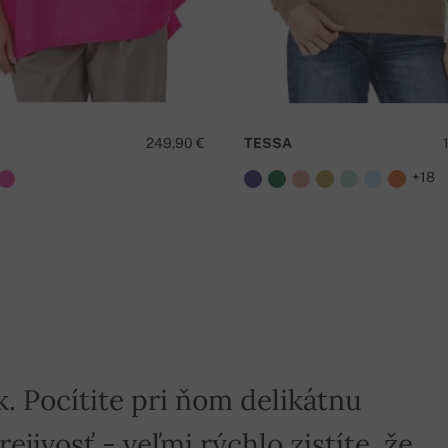
249,90 €
TESSA
+18
k. Pocítite pri ňom delikátnu
jivosť - veľmi rýchlo zistíte, že