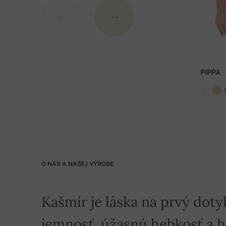
PIPPA
O NÁS A NAŠEJ VÝROBE
Kašmír je láska na prvý doty
jemnosť, úžasnú hebkosť a hre