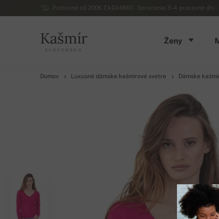
Poštovné od 200€ ZADARMO - Doručenie 3-4 pracovné dni - 
Kašmír
Ženy
SLOVENSKO
Domov
Luxusné dámske kašmírové svetre
Dámske kašmír