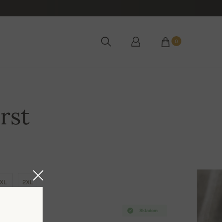
0
rst
XL
2XL
Skladom