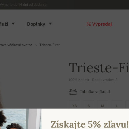
Výmena do 14 dní od dodania
Muži
Doplnky
Výpredaj
ové véčkové svetre
Trieste-First
Trieste-Fi
100% Kašmír | Počet vrstiev: 2
Tabuľka veľkostí
XS
S
M
L
Získajte 5% zľavu!
DOSTUPNÉ FARBY