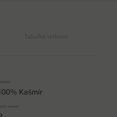
Tabuľka veľkostí
ATERIÁL
100% Kašmír
OČET VRSTIEV
2