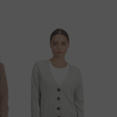
3 EUR
PÔSOB DOPRAVY
ÁTE OTÁZKU K PRODUKTU?
NAPÍŠTE NÁM