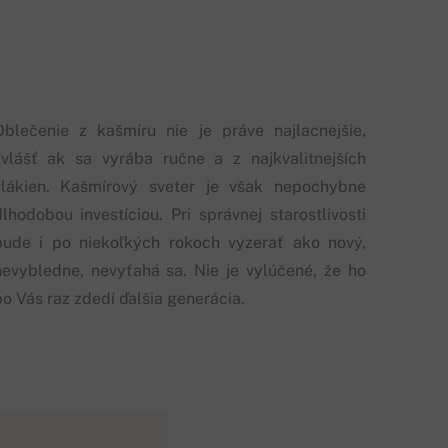
Oblečenie z kašmíru nie je práve najlacnejšie,
zvlášť ak sa vyrába ručne a z najkvalitnejších
vlákien. Kašmírový sveter je však nepochybne
dlhodobou investíciou. Pri správnej starostlivosti
bude i po niekoľkých rokoch vyzerať ako nový,
nevybledne, nevyťahá sa. Nie je vylúčené, že ho
po Vás raz zdedí ďalšia generácia.