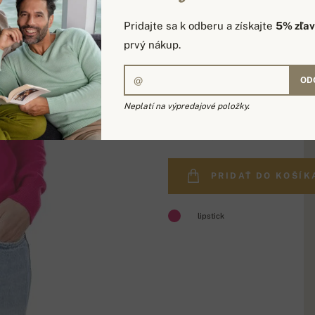
Pridajte sa k odberu a získajte
5% zľa
prvý nákup.
OD
Neplatí na výpredajové položky.
159,00 €
PRIDAŤ DO KOŠÍK
lipstick