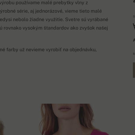
 výrobu používame malé prebytky vlny z
výrobné série, aj jednorázové, vieme tieto malé
S
kedysi nebolo žiadne využitie. Svetre sú vyrábané
ú rovnako vysokým štandardov ako zvyšok našej
A
né farby už nevieme vyrobiť na objednávku,
M