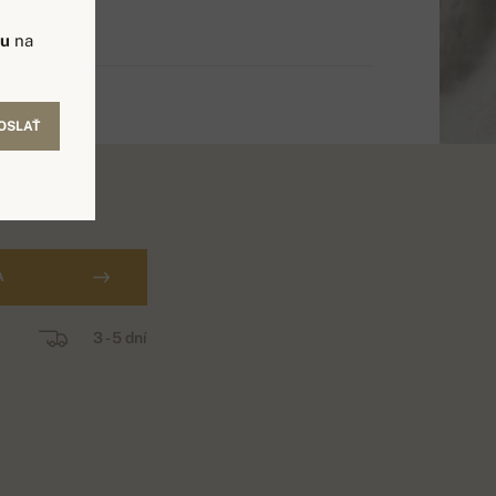
vu
na
OSLAŤ
A
3 - 5 dní