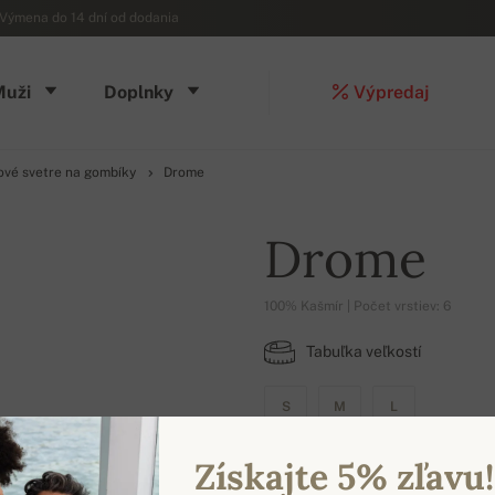
Výmena do 14 dní od dodania
Muži
Doplnky
Výpredaj
ové svetre na gombíky
Drome
Drome
100% Kašmír | Počet vrstiev: 6
Tabuľka veľkostí
S
M
L
Získajte 5% zľavu!
DOSTUPNÉ FARBY