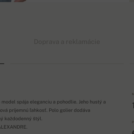
Doprava a reklamácie
M
 model spája eleganciu a pohodlie. Jeho hustý a
hová príjemnú ľahkosť. Polo golier dodáva
ný každodenný štýl.
P
l ALEXANDRE.