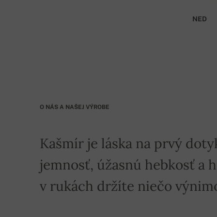
NED
O NÁS A NAŠEJ VÝROBE
Kašmír je láska na prvý doty
jemnosť, úžasnú hebkosť a hre
v rukách držíte niečo výnim