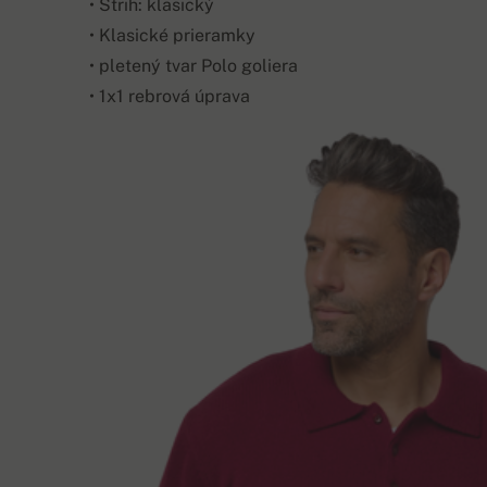
• Strih: klasický
• Klasické prieramky
• pletený tvar Polo goliera
• 1x1 rebrová úprava