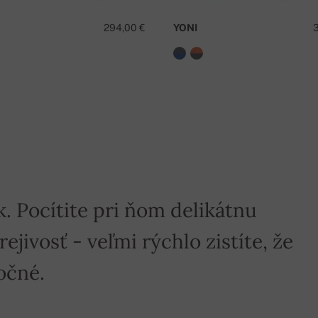
294,00 €
YONI
k. Pocítite pri ňom delikátnu
jivosť - veľmi rýchlo zistíte, že
očné.