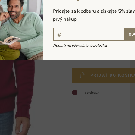
Pridajte sa k odberu a získajte
5% zľa
prvý nákup.
OD
Neplatí na výpredajové položky.
460,00 €
PRIDAŤ DO KOŠÍK
bordeaux