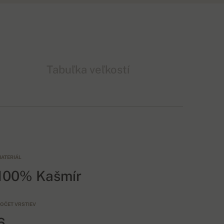
Tabuľka veľkostí
ATERIÁL
100% Kašmír
OČET VRSTIEV
6