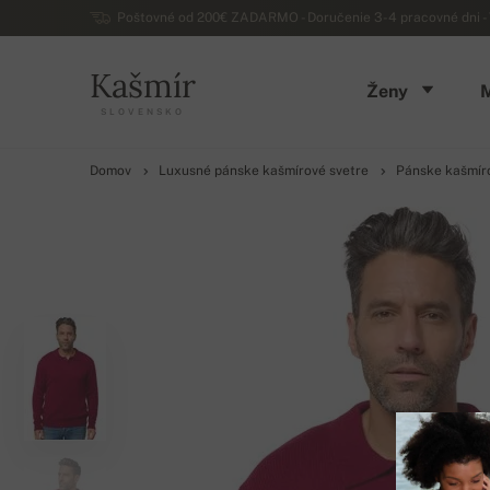
Poštovné od 200€ ZADARMO - Doručenie 3-4 pracovné dni - 
Kašmír
Ženy
SLOVENSKO
Domov
Luxusné pánske kašmírové svetre
Pánske kašmír