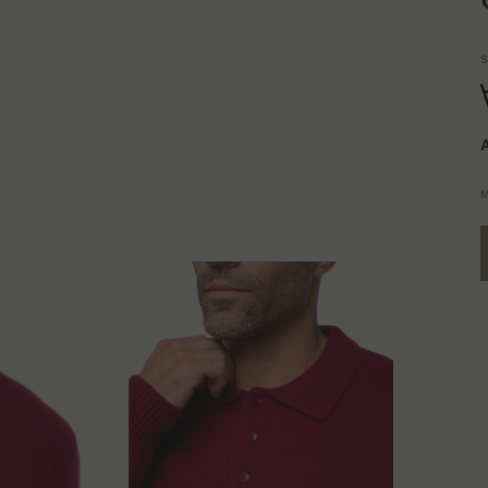
S
A
M