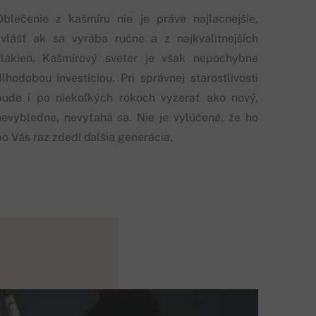
Oblečenie z kašmíru nie je práve najlacnejšie,
zvlášť ak sa vyrába ručne a z najkvalitnejších
vlákien. Kašmírový sveter je však nepochybne
dlhodobou investíciou. Pri správnej starostlivosti
bude i po niekoľkých rokoch vyzerať ako nový,
nevybledne, nevyťahá sa. Nie je vylúčené, že ho
po Vás raz zdedí ďalšia generácia.