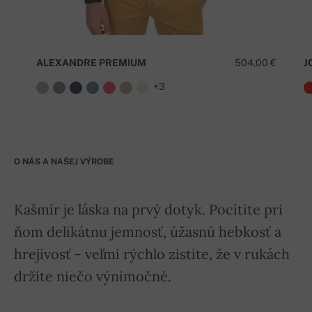
ALEXANDRE PREMIUM
504,00 €
J
+3
O NÁS A NAŠEJ VÝROBE
Kašmír je láska na prvý dotyk. Pocítite pri
ňom delikátnu jemnosť, úžasnú hebkosť a
hrejivosť - veľmi rýchlo zistíte, že v rukách
držíte niečo výnimočné.