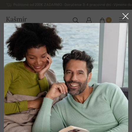
Poštovné od 200€ ZADARMO - Doručenie 3-4 pracovné dni - Výmena do 
Kašmír
0
SLOVENSKO
Domov
Luxusné pánske kašmírové svetre
Pánske kašmírové svetre na gombíky