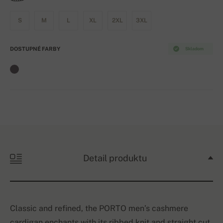
S
M
L
XL
2XL
3XL
DOSTUPNÉ FARBY
Skladom
Detail produktu
Classic and refined, the PORTO men’s cashmere
cardigan enchants with its ribbed knit and straight cut.