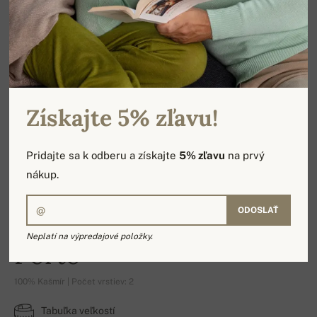
Získajte 5% zľavu!
Pridajte sa k odberu a získajte
5% zľavu
na prvý
nákup.
ODOSLAŤ
Neplatí na výpredajové položky.
Porto
100% Kašmír | Počet vrstiev: 2
Tabuľka veľkostí