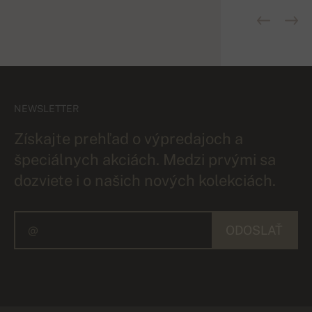
NEWSLETTER
Získajte prehľad o výpredajoch a
špeciálnych akciách. Medzi prvými sa
dozviete i o našich nových kolekciách.
ODOSLAŤ