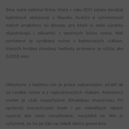
Sme malá rodinná firma, ktorá v roku 2011 začala dovážať
kašmírové oblečenie z Nepálu. Kvalita a výnimočnosť
našich produktov sú dôvody, pre ktoré si naše výrobky
objednávajú i zákazníci z opačných kútov sveta. Náš
sortiment je vyrábaný ručne z kašmírových vlákien,
ktorých hrúbka strednej hodnoty priemeru je nižšia ako
0,0155 mm.
Oblečenie z kašmíru nie je práve najlacnejšie, zvlášť ak
sa vyrába ručne a z najkvalitnejších vlákien. Kašmírový
sveter je však nepochybne dlhodobou investíciou. Pri
správnej starostlivosti bude i po niekoľkých rokoch
vyzerať ako nový, nevybledne, nevyťahá sa. Nie je
vylúčené, že ho po Vás raz zdedí ďalšia generácia.