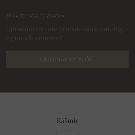
ZÍSKAJTE KATALÓG ZDARMA
Uprednostňujete prelistovanie katalógu
v pohodlí domova?
OBJEDNAŤ KATALÓG
Kašmír