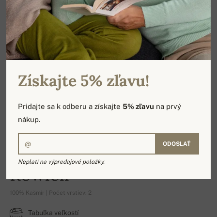
Získajte 5% zľavu!
Pridajte sa k odberu a získajte
5% zľavu
na prvý
nákup.
ODOSLAŤ
Neplatí na výpredajové položky.
Rowlell
100% Kašmír | Počet vrstiev: 2
Tabuľka veľkostí