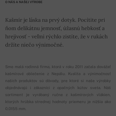
O NÁS A NAŠEJ VÝROBE
Kašmír je láska na prvý dotyk. Pocítite pri
ňom delikátnu jemnosť, úžasnú hebkosť a
hrejivosť - veľmi rýchlo zistíte, že v rukách
držíte niečo výnimočné.
Sme malá rodinná firma, ktorá v roku 2011 začala dovážať
kašmírové oblečenie z Nepálu. Kvalita a výnimočnosť
našich produktov sú dôvody, pre ktoré si naše výrobky
objednávajú i zákazníci z opačných kútov sveta. Náš
sortiment je vyrábaný ručne z kašmírových vlákien,
ktorých hrúbka strednej hodnoty priemeru je nižšia ako
0,0155 mm.