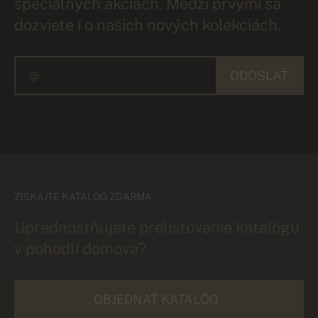
špeciálnych akciách. Medzi prvými sa
dozviete i o našich nových kolekciách.
ODOSLAŤ
ZÍSKAJTE KATALÓG ZDARMA
Uprednostňujete prelistovanie katalógu
v pohodlí domova?
OBJEDNAŤ KATALÓG