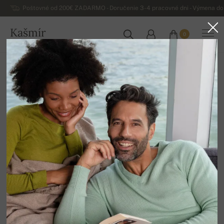
Poštovné od 200€ ZADARMO - Doručenie 3-4 pracovné dni - Výmena do 
Kašmír
0
SLOVENSKO
Domov
Luxusné pánske kašmírové svetre
Pánske kašmírové svetre na gombíky