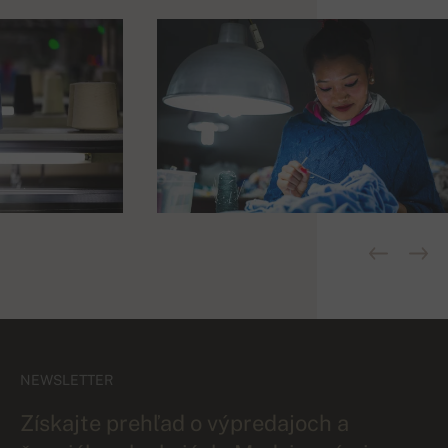
NEWSLETTER
Získajte prehľad o výpredajoch a