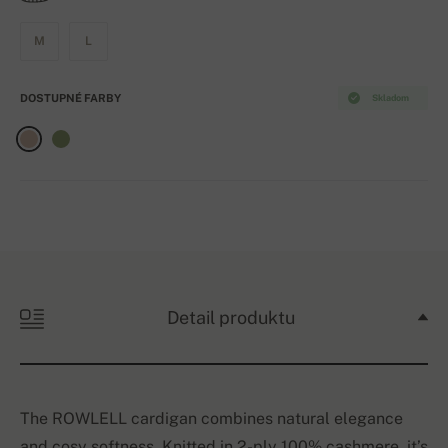
M
L
DOSTUPNÉ FARBY
Skladom
Detail produktu
The ROWLELL cardigan combines natural elegance
and cosy softness. Knitted in 2-ply 100% cashmere, it’s