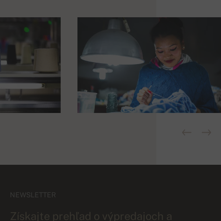
NEWSLETTER
Získajte prehľad o výpredajoch a