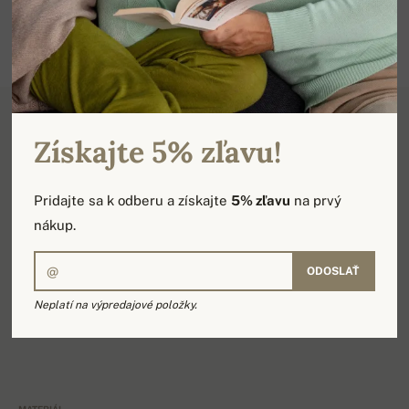
Získajte 5% zľavu!
Detail produktu
Pridajte sa k odberu a získajte
5% zľavu
na prvý
nákup.
100% kašmír, 2 vrstvy kašmírovej priadze Duvet. Extra
jemný pánsky sveter s okrúhlym výstrihom. Skvelý na
ODOSLAŤ
nosenie na holom tele, využijete aj ako tielko pod
Neplatí na výpredajové položky.
košeľu. Sveter je vhodný na nosenie počas celého roka.