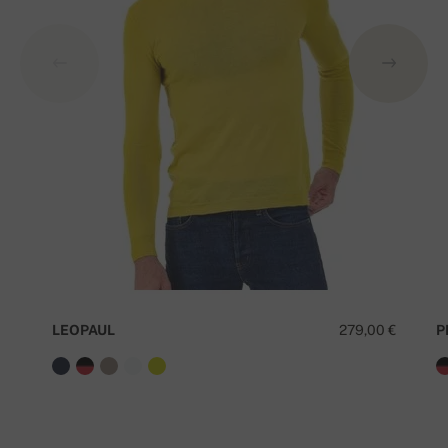
LEOPAUL
279,00 €
P