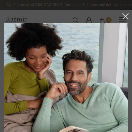
Poštovné od 200€ ZADARMO - Doručenie 3-4 pracovné dni - Výmena do 
Kašmír
0
SLOVENSKO
Domov
Luxusné pánske kašmírové svetre
Pánsky kašmír Duvet
Lilian
100% Kašmír Duvet | Počet vrstiev: 2
Tabuľka veľkostí
XS
S
M
L
XL
2XL
3XL
DOSTUPNÉ FARBY
Skladom