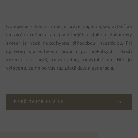
Oblečenie z kašmíru nie je práve najlacnejšie, zvlášť ak
sa vyrába ručne a z najkvalitnejších vlákien. Kašmírový
sveter je však nepochybne dlhodobou investíciou. Pri
správnej starostlivosti bude i po niekoľkých rokoch
vyzerať ako nový, nevybledne, nevyťahá sa. Nie je
vylúčené, že ho po Vás raz zdedí ďalšia generácia.
PREČITAJTE SI VIAC