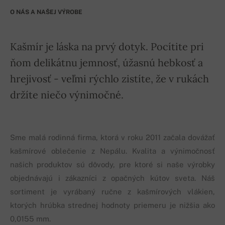
O NÁS A NAŠEJ VÝROBE
Kašmír je láska na prvý dotyk. Pocítite pri
ňom delikátnu jemnosť, úžasnú hebkosť a
hrejivosť - veľmi rýchlo zistíte, že v rukách
držíte niečo výnimočné.
Sme malá rodinná firma, ktorá v roku 2011 začala dovážať
kašmírové oblečenie z Nepálu. Kvalita a výnimočnosť
našich produktov sú dôvody, pre ktoré si naše výrobky
objednávajú i zákazníci z opačných kútov sveta. Náš
sortiment je vyrábaný ručne z kašmírových vlákien,
ktorých hrúbka strednej hodnoty priemeru je nižšia ako
0,0155 mm.