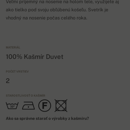
Veľmi príjemný na nosenie na holom tele, využijete aj
ako tielko pod svoju obľúbenú košeľu. Svetrík je
vhodný na nosenie počas celého roka.
MATERIÁL
100% Kašmír Duvet
POČET VRSTIEV
2
STAROSTLIVOSŤ O KAŠMÍR
Ako sa správne starať o výrobky z kašmíru?