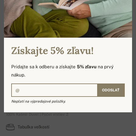
Získajte 5% zľavu!
Pridajte sa k odberu a získajte
5% zľavu
na prvý
nákup.
ODOSLAŤ
Nino
Neplatí na výpredajové položky.
100% Kašmír Duvet | Počet vrstiev: 2
Tabuľka veľkostí