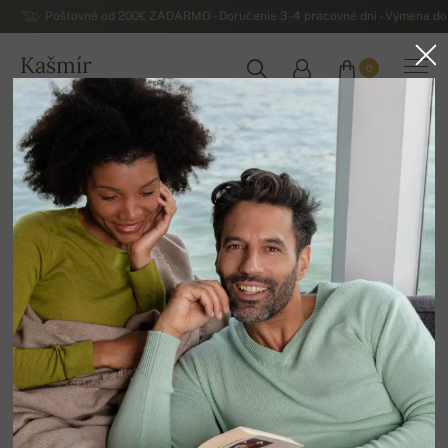
Poštovné od 200€ ZADARMO - Doručenie 3-4 pracovné dni - Výmena do 
Kašmír
0
SLOVENSKO
Domov
Luxusné pánske kašmírové svetre
Pánsky kašmír Duvet