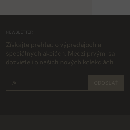
NEWSLETTER
Získajte prehľad o výpredajoch a
špeciálnych akciách. Medzi prvými sa
dozviete i o našich nových kolekciách.
ODOSLAŤ