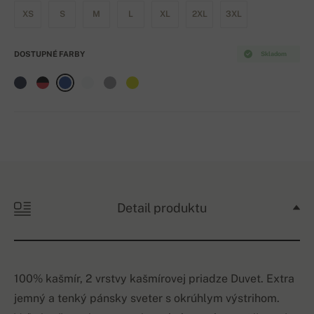
XS
S
M
L
XL
2XL
3XL
DOSTUPNÉ FARBY
Skladom
Detail produktu
100% kašmír, 2 vrstvy kašmírovej priadze Duvet. Extra
jemný a tenký pánsky sveter s okrúhlym výstrihom.