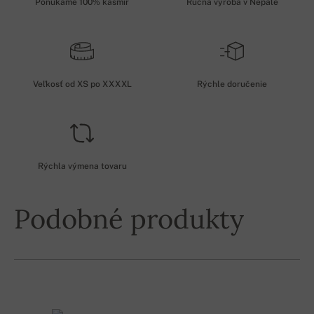
Ponúkame 100% kašmír
Ručná výroba v Nepále
Veľkosť od XS po XXXXL
Rýchle doručenie
Rýchla výmena tovaru
Podobné produkty