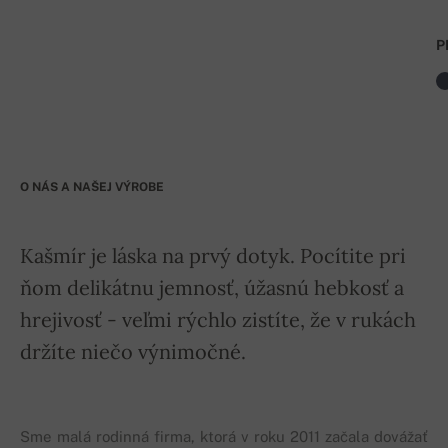
P
O NÁS A NAŠEJ VÝROBE
Kašmír je láska na prvý dotyk. Pocítite pri
ňom delikátnu jemnosť, úžasnú hebkosť a
hrejivosť - veľmi rýchlo zistíte, že v rukách
držíte niečo výnimočné.
Sme malá rodinná firma, ktorá v roku 2011 začala dovážať