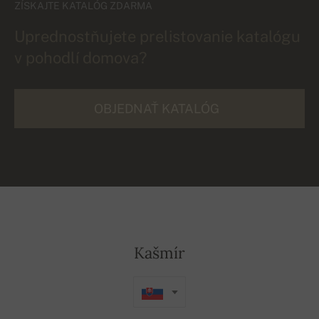
ZÍSKAJTE KATALÓG ZDARMA
Uprednostňujete prelistovanie katalógu
v pohodlí domova?
OBJEDNAŤ KATALÓG
Kašmír