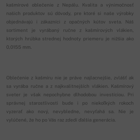
kašmírové oblečenie z Nepálu. Kvalita a výnimočnosť
našich produktov sú dôvody, pre ktoré si naše výrobky
objednávajú i zákazníci z opačných kútov sveta. Náš
sortiment je vyrábaný ručne z kašmírových vlákien,
ktorých hrúbka strednej hodnoty priemeru je nižšia ako
0,0155 mm.
Oblečenie z kašmíru nie je práve najlacnejšie, zvlášť ak
sa vyrába ručne a z najkvalitnejších vlákien. Kašmírový
sveter je však nepochybne dlhodobou investíciou. Pri
správnej starostlivosti bude i po niekoľkých rokoch
vyzerať ako nový, nevybledne, nevyťahá sa. Nie je
vylúčené, že ho po Vás raz zdedí ďalšia generácia.